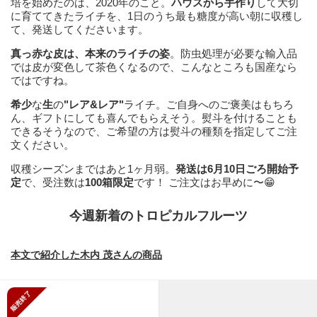
培を始めたのは、2020年のこと。
ハウスから手作り
して大切
に育ててきたライチを、1日のうち最も糖度が高い朝に収穫し
て、発送してくださいます。
真っ赤な皮は、本来のライチの姿
。防虫処理が必要な輸入品
では皮が変色して茶色くなるので、こんなところも国産なら
ではですね。
希少
な
生
の
"レア&レア"
ライチ。ご自身へのご褒美はもちろ
ん、ギフトにしても喜んでもらえそう。熨斗を付けることも
できるそうなので、ご希望の方は熨斗の種類を指定してご注
文ください。
収穫シーズンまではあと1ヶ月弱。
発送は6月10日ごろ開始予
定
で、受注数は
100箱限定
です！ ご注文はお早めに〜😁
今週新着のトロピカルフルーツ
本文で紹介した木内 茂さんの商品
販売終了