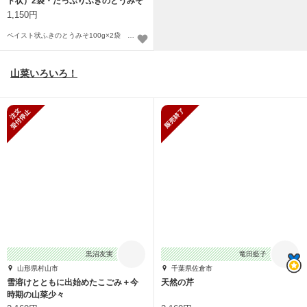
ト状）2袋・たっぷりふきのとうみそ
1袋
1,150円
ペイスト状ふきのとうみそ100g×2袋 たっぷりふきのとうみそ100g×1袋
山菜いろいろ！
新規受付停止
販売終了
黒沼友実
竜田藍子
山形県村山市
千葉県佐倉市
雪溶けとともに出始めたこごみ＋今
天然の芹
時期の山菜少々