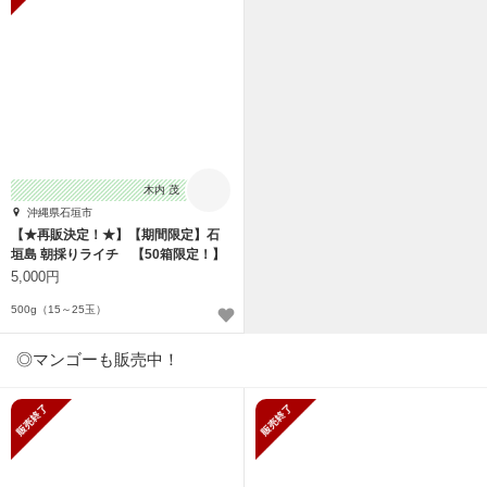
木内 茂
沖縄県石垣市
【★再販決定！★】【期間限定】石
垣島 朝採りライチ 【50箱限定！】
5,000円
500g（15～25玉）
◎マンゴーも販売中！
販売終了
販売終了