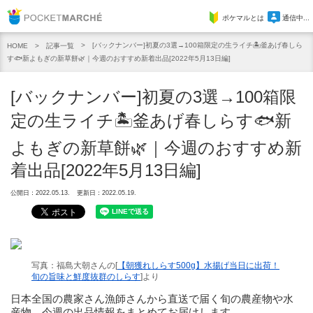
Pocket Marche
ポケマルとは
通信中...
[バックナンバー]初夏の3選→100箱限定の生ライチ🏝️釜あげ春しら
記事一覧
HOME
す🐟新よもぎの新草餅🌿｜今週のおすすめ新着出品[2022年5月13日編]
[バックナンバー]初夏の3選→100箱限
定の生ライチ🏝️釜あげ春しらす🐟新
よもぎの新草餅🌿｜今週のおすすめ新
着出品[2022年5月13日編]
公開日：2022.05.13.
更新日：2022.05.19.
写真：福島大朝さんの[
【朝獲れしらす500g】水揚げ当日に出荷！
旬の旨味と鮮度抜群のしらす
]より
日本全国の農家さん漁師さんから直送で届く旬の農産物や水
産物。今週の出品情報をまとめてお届けします。