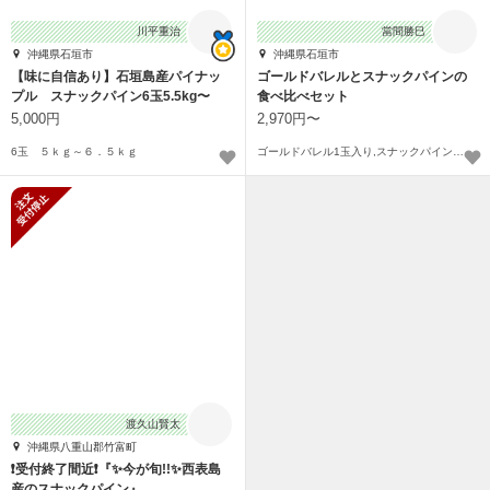
川平重治
當間勝巳
沖縄県石垣市
沖縄県石垣市
【味に自信あり】石垣島産パイナッ
ゴールドバレルとスナックパインの
プル スナックパイン6玉5.5kg〜
食べ比べセット
5,000円
2,970円〜
6玉 ５ｋｇ～６．５ｋｇ
ゴールドバレル1玉入り,スナックパイン1玉入り〜
新規受付停止
渡久山賢太
沖縄県八重山郡竹富町
❗️受付終了間近❗️『✨今が旬!!✨西表島
産のスナックパイン』