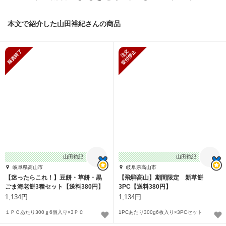
本文で紹介した山田裕紀さんの商品
販売終了
新規受付停止
山田裕紀
山田裕紀
岐阜県高山市
岐阜県高山市
【迷ったらこれ！】豆餅・草餅・黒
【飛騨高山】期間限定 新草餅
ごま海老餅3種セット【送料380円】
3PC【送料380円】
1,134円
1,134円
１ＰＣあたり300ｇ6個入り×3ＰＣ
1PCあたり300g6枚入り×3PCセット