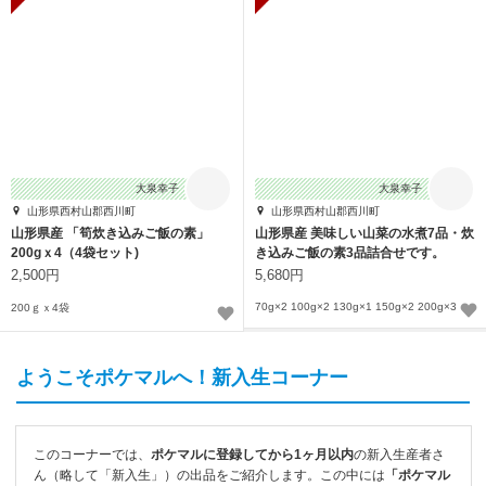
大泉幸子
大泉幸子
山形県西村山郡西川町
山形県西村山郡西川町
山形県産 「筍炊き込みご飯の素」
山形県産 美味しい山菜の水煮7品・炊
200gｘ4（4袋セット)
き込みご飯の素3品詰合せです。
2,500円
5,680円
70g×2 100g×2 130g×1 150g×2 200g×3
200ｇｘ4袋
ようこそポケマルへ！新入生コーナー
このコーナーでは、
ポケマルに登録してから1ヶ月以内
の新入生産者さ
ん（略して「新入生」）の出品をご紹介します。この中には
「ポケマル