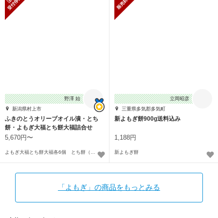
野澤 始
立岡昭彦
新潟県村上市
三重県多気郡多気町
ふきのとうオリーブオイル漬・とち
新よもぎ餅900g送料込み
餅・よもぎ大福とち餅大福詰合せ
(冷凍でお届け)
5,670円〜
1,188円
よもぎ大福とち餅大福各6個 とち餅（1P4枚入）3P ふきのとうオリーブオイル漬50ｇ〜
新よもぎ餅
「よもぎ」の商品をもっとみる