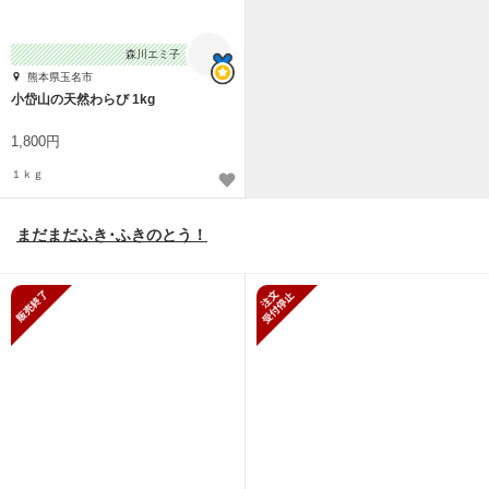
森川エミ子
熊本県玉名市
小岱山の天然わらび 1kg
1,800円
１ｋｇ
まだまだふき･ふきのとう！
販売終了
新規受付停止