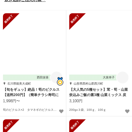
販売終了
販売終了
西田栄喜
大泉幸子
石川県能美大成町
山形県西村山郡西川町
【旬をギュッ】絶品！筍のピクルス
【大人気の5種セット】茸・筍・山菜
【送料200円】（簡単チラシ寿司に
炊込みご飯の素3種 山菜ミックス 戻
も）
しわらび
1,998円〜
3,100円
筍のピクルス×2 タマネギのピクルス MIX洋風ピクルス（計4袋）〜
200gx３袋、100ｇ、100ｇ
販売終了
販売終了