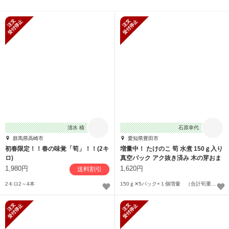
新規受付停止
新規受付停止
清水 積
石原幸代
群馬県高崎市
愛知県豊田市
初春限定！！春の味覚「筍」！！(2キ
増量中！ たけのこ 筍 水煮 150ｇ入り
ロ)
真空パック アク抜き済み 木の芽おま
け
1,980円
1,620円
送料割引
2キロ2～4本
150ｇ✕5パック+１個増量 （合計筍重量900ｇ・水含めて1140ｇ）
新規受付停止
新規受付停止