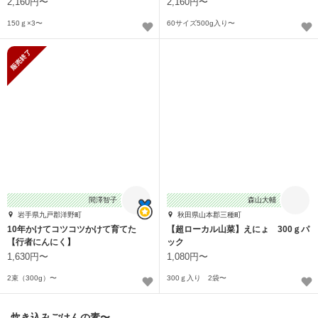
2,160円〜
2,160円〜
150ｇ×3〜
60サイズ500g入り〜
販売終了
間澤智子
森山大輔
岩手県九戸郡洋野町
秋田県山本郡三種町
10年かけてコツコツかけて育てた
【超ローカル山菜】えにょ 300ｇパ
【行者にんにく】
ック
1,630円〜
1,080円〜
2束（300g）〜
300ｇ入り 2袋〜
炊き込みごはんの素〜