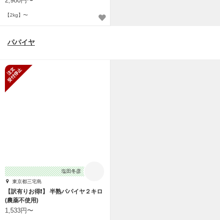
2,980円〜
【2kg】〜
パパイヤ
新規受付停止
塩田冬彦
東京都三宅島
【訳有りお得❗️】 半熟パパイヤ２キロ
(農薬不使用)
1,533円〜