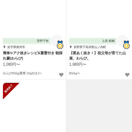
菅野千秋
上原 航輔
岩手県奥州市
長野県下高井郡山ノ内町
簡単✨アク抜きレシピ&重曹付き 朝採
【要あく抜き！】祖父母が育てた山
れ蕨(わらび)
菜、わらび。
1,080円〜
1,980円〜
わらび500g(重曹 10g付き)〜
約1kg〜
販売終了