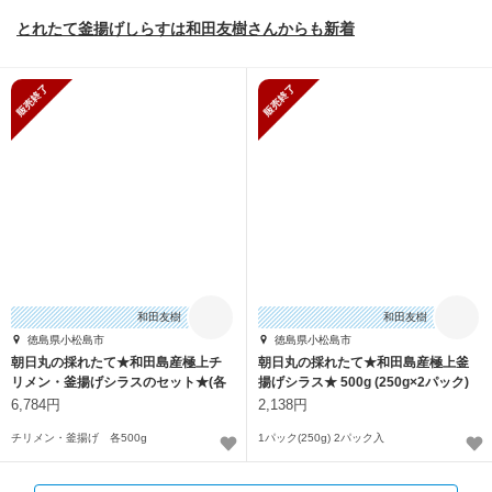
とれたて釜揚げしらすは和田友樹さんからも新着
販売終了
販売終了
和田友樹
和田友樹
徳島県小松島市
徳島県小松島市
朝日丸の採れたて★和田島産極上チ
朝日丸の採れたて★和田島産極上釜
リメン・釜揚げシラスのセット★(各
揚げシラス★ 500g (250g×2パック)
500g)
6,784円
2,138円
チリメン・釜揚げ 各500g
1パック(250g) 2パック入