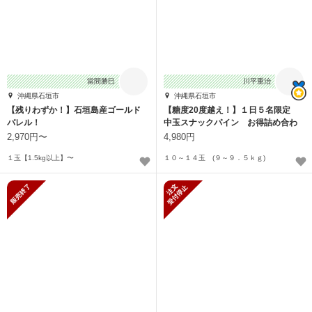
當間勝巳
川平重治
沖縄県石垣市
沖縄県石垣市
【残りわずか！】石垣島産ゴールド
【糖度20度越え！】１日５名限定
バレル！
中玉スナックパイン お得詰め合わ
せセット
2,970円〜
4,980円
１玉【1.5kg以上】〜
１０～１４玉 (９～９．５ｋｇ)
販売終了
新規受付停止