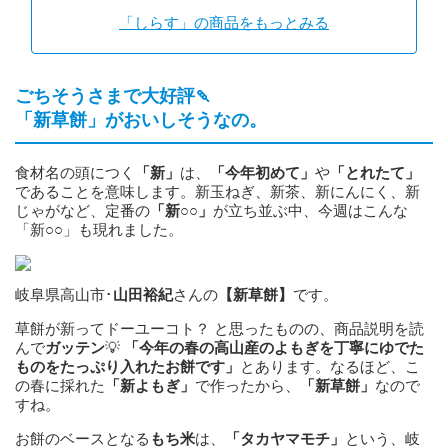
「しらす」の商品をもっとみる
ごちそうさまで大好評🍡
「新草餅」がおいしそうなの。
食材名の頭につく
「新」
は、
「今年初めて」
や
「とれたて」
であることを意味します。新玉ねぎ、新茶、新にんにく、新
じゃがなど、定番の
「新○○」
が立ち並ぶ中、今週はこんな
「新○○」も現れました。
岐阜県高山市･
山田裕紀
さんの
【新草餅】
です。
草餅が新ってドーユーコト？ と思ったものの、商品説明を読
んで
ガッテン
💡
「今年の春の高山産のよもぎを丁寧にゆでた
ものをたっぷり入れたお餅です」
とあります。なるほど、こ
の春に採れた
「新よもぎ」
で作ったから、
「新草餅」
なので
すね。
お餅のベースとなる
もち米
は、
「タカヤマモチ」
という、岐