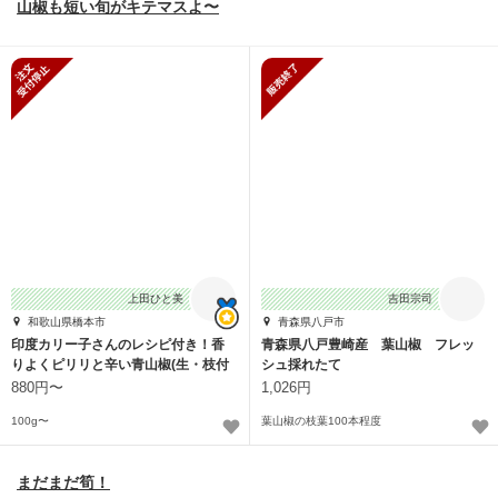
山椒も短い旬がキテマスよ〜
新規受付停止
販売終了
上田ひと美
吉田宗司
和歌山県橋本市
青森県八戸市
印度カリー子さんのレシピ付き！香
青森県八戸豊崎産 葉山椒 フレッ
りよくピリリと辛い青山椒(生・枝付
シュ採れたて
き）谷奥深産
880円〜
1,026円
100g〜
葉山椒の枝葉100本程度
まだまだ筍！