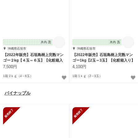
木内 茂
木内 茂
沖縄県石垣市
沖縄県石垣市
【2022年販売】石垣島樹上完熟マン
【2022年販売】石垣島樹上完熟マン
ゴー２kg【４玉～６玉】【化粧箱入
ゴー1kg【2玉～3玉】【化粧箱入り】
り】
7,500円
4,100円
1箱 2ｋｇ（4～6玉）
1箱 1ｋｇ（2～3玉）
パイナップル
販売終了
販売終了