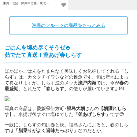
東海・北陸・関東甲信越・東北〜
沖縄のフルーツの商品をもっとみる
ごはんを埋め尽くそうゼ🍚
茹でたて直送！釜あげ春しらす
ほかほかごはんをたまらなく美味しくお化粧してくれる
「し
らす」
は、カタクチイワシなどの稚魚です。旬は産地によっ
て異なりますが、しらす漁のメッカ
瀬戸内海
では、今が
春の
最盛期
。とれたて
「春しらす」
の便りが届いていますよ💌
写真の商品は、愛媛県伊方町･
福島大朝
さんの
【朝獲れしら
す】
。水揚げ後すぐに塩ゆでした
「釜あげしらす」
です😍
一般に、しらすの旬は春と秋。福島さんによると、春のしら
すは
「脂乗りがよく旨味たっぷり」
なのだとか。