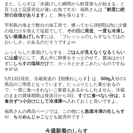
また、しらすは「水揚げした瞬間から鮮度落ちが始まる」と
言うほど品質劣化が速いお魚ですが、福島さんは
「鮮度に絶
対の自信があります」
と、胸を張ります。
宇和島の海まで数分の加工所で、獲ってから2時間以内に少量
の塩だけを加えて塩茹でして、
その日に発送
。
一度も冷凍し
ない釜揚あげしらす
には、「フレッシュのしらすならではの
おいしさ」があるのだそうですよ👀
ふっくらした釜揚げしらすを、
ごはんが見えなくなるくらい
に山盛り
にして、真ん中に卵黄をそっとのせて。醤油はかけ
ずに
しらすの塩味だけ
で、カッカとかきこみたいものですね
🍚🥢😆
5月13日現在、冷蔵発送の【朝獲れしらす】は、
500g入り
の1
商品のご用意となっています。たっぷりとした量があるの
で、一度に食べきれないご家庭もあるかもしれません。冷蔵
のままの賞味期限は発送日から3日。
すぐに食べない分は、1
食分ずつ小分けにして冷凍庫へ
入れておくと良いですよ。
福島さんの商品ページでは、この他にも
急速冷凍の生しらす
や、
ちりめんじゃこ
なども販売中です！
今週新着のしらす