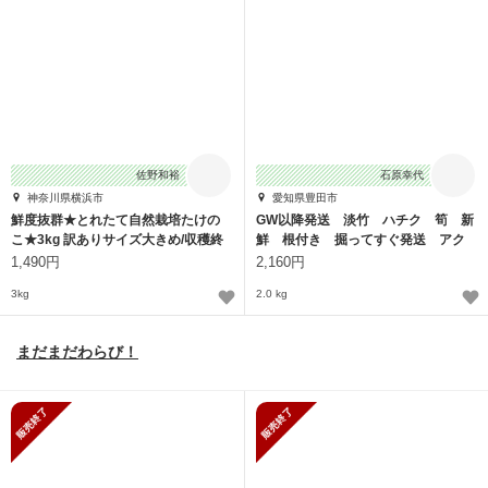
佐野和裕
石原幸代
神奈川県横浜市
愛知県豊田市
鮮度抜群★とれたて自然栽培たけの
GW以降発送 淡竹 ハチク 筍 新
こ★3kg 訳ありサイズ大きめ/収穫終
鮮 根付き 掘ってすぐ発送 アク
了間近！
抜きの糠付き
1,490円
2,160円
3kg
2.0 kg
まだまだわらび！
販売終了
販売終了