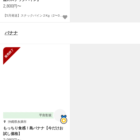
2,800円〜
【5月発送】スナックパイン２Kg（2〜3玉入）〜
バナナ
販売終了
平良彰規
沖縄県糸満市
もっちり食感！島バナナ【今だけお
試し価格】