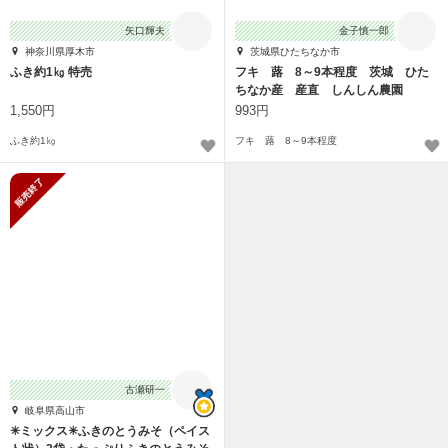
矢口輝夫
金子慎一郎
神奈川県厚木市
茨城県ひたちなか市
ふき約1㎏ 特売
フキ 蕗 8～9本程度 茨城 ひた
ちなか産 産直 しんしん農園
1,550円
993円
ふき約1㎏
フキ 蕗 8～9本程度
販売終了
古瀬研一
岐阜県高山市
✳︎ミックス✳︎ふきのとうみそ（ペイス