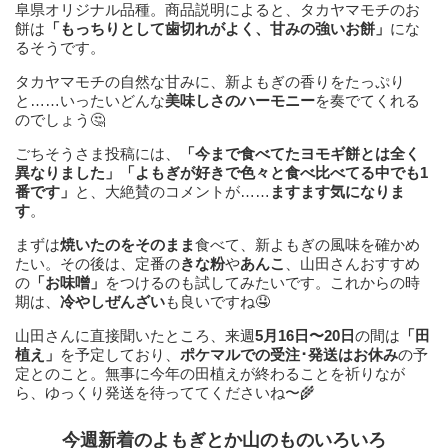
阜県オリジナル品種。商品説明によると、タカヤマモチのお
餅は
「もっちりとして歯切れがよく、甘みの強いお餅」
にな
るそうです。
タカヤマモチの自然な甘みに、新よもぎの香りをたっぷり
と……いったいどんな
美味しさのハーモニー
を奏でてくれる
のでしょう🤔
ごちそうさま投稿には、
「今まで食べてたヨモギ餅とは全く
異なりました」「よもぎが好きで色々と食べ比べてる中でも1
番です」
と、大絶賛のコメントが……
ますます気になりま
す
。
まずは
焼いたのをそのまま
食べて、新よもぎの風味を確かめ
たい。その後は、定番の
きな粉
や
あんこ
、山田さんおすすめ
の
「お味噌」
をつけるのも試してみたいです。これからの時
期は、
冷やしぜんざい
も良いですね🤤
山田さんに直接聞いたところ、来週
5月16日〜20日
の間は
「田
植え」
を予定しており、
ポケマルでの受注･発送はお休み
の予
定とのこと。無事に今年の田植えが終わることを祈りなが
ら、ゆっくり発送を待っててくださいね〜🌾
今週新着のよもぎとか山のものいろいろ