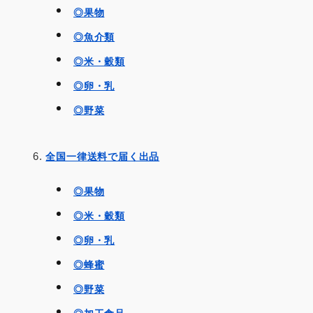
◎果物
◎魚介類
◎米・穀類
◎卵・乳
◎野菜
全国一律送料で届く出品
◎果物
◎米・穀類
◎卵・乳
◎蜂蜜
◎野菜