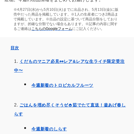
※4月27日(水)から5月10日(火)までに出品され、5月13日(金)に販
売中だった商品を掲載しています。※1人の生産者につき2商品ま
で掲載しています。※出品の設定に基づいて商品分類をしており
ますが、的確な分類でない場合もあります。※記事の内容に関す
るご連絡は
こちらのGoogleフォーム
にご記入ください。
目次
くだものマニア必見👀レア&レアな生ライチ限定受注
中〜
今週新着のトロピカルフルーツ
ごはんを埋め尽くそうゼ🍚茹でたて直送！釜あげ春し
らす
今週新着のしらす