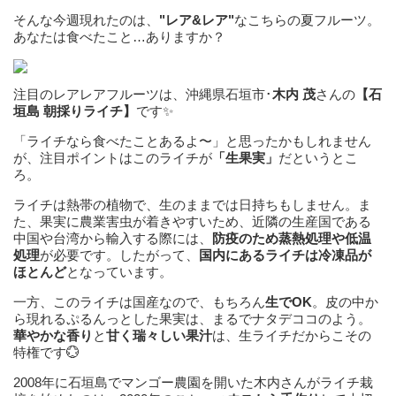
そんな今週現れたのは、
"レア&レア"
なこちらの夏フルーツ。
あなたは食べたこと…ありますか？
注目のレアレアフルーツは、沖縄県石垣市･
木内 茂
さんの
【石
垣島 朝採りライチ】
です✨
「ライチなら食べたことあるよ〜」と思ったかもしれません
が、注目ポイントはこのライチが
「生果実」
だというとこ
ろ。
ライチは熱帯の植物で、生のままでは日持ちもしません。ま
た、果実に農業害虫が着きやすいため、近隣の生産国である
中国や台湾から輸入する際には、
防疫のため蒸熱処理や低温
処理
が必要です。したがって、
国内にあるライチは冷凍品が
ほとんど
となっています。
一方、このライチは国産なので、もちろん
生でOK
。皮の中か
ら現れるぷるんっとした果実は、まるでナタデココのよう。
華やかな香り
と
甘く瑞々しい果汁
は、生ライチだからこその
特権です💮
2008年に石垣島でマンゴー農園を開いた木内さんがライチ栽