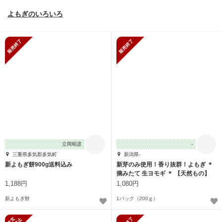
よもぎのいろいろ
販売終了
販売終了
立岡昭彦
-
三重県多気郡多気町
新潟県-
新よもぎ餅900g送料込み
新芽のみ使用！香り抜群！よもぎ ＊
摘みたて 生ヨモギ ＊ 【天然もの】
1,188円
1,080円
新よもぎ餅
1パック（200ｇ）
新規受付停止
販売終了