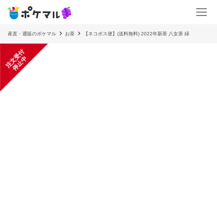
産直・通販のポケマル
お茶
【ネコポス便】(送料無料) 2022年新茶 八女茶 緑
注
文
受
付
停
止
中