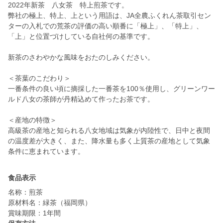
2022年新茶 八女茶 特上煎茶です。
弊社の極上、特上、上という用語は、JA全農ふくれん茶取引セン
ターの入札での荒茶の評価の高い順番に「極上」、「特上」、
「上」と位置づけしている自社何の基準です。
新茶のさわやかな風味をおたのしみください。
＜茶葉のこだわり＞
一番条件の良い頃に摘採した一番茶を100％使用し、グリーンワー
ルド八女の茶師が丹精込めて作ったお茶です。
＜産地の特徴＞
高級茶の産地と知られる八女地域は気象が内陸性で、日中と夜間
の温度差が大きく、また、降水量も多く上質茶の産地として気象
食品表示
名称：煎茶
原材料名：緑茶（福岡県）
賞味期限：1年間