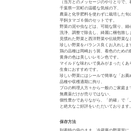
（当方とのメッセージのやりとりで、
千葉県一宮町の温暖な気候の下、
農薬と化学肥料を使わずに栽培した旬
平飼タマゴ６個のセットです。
野菜の泥や虫などは、可能な限り、細
洗浄、調整で除去し、綺麗に梱包致し
見慣れた野菜と西洋野菜や伝統野菜な
珍しい野菜をバランス良くお入れしま
鶏の品種は岡崎おう斑、着色のための
黄身の色は美しいレモン色です。
マイルドな味わいで臭みがまったくあ
生食におすすめです。
珍しい野菜にはシールで簡単な「お薦
品種や収穫適期に拘り、
プロの料理人方々から一般のご家庭ま
無農薬だけが売りではない、
個性豊かでありながら、「的確」で「
と絶大なご好評をいただいております
保存方法
到着時の袋のまま、冷蔵庫の野菜室に