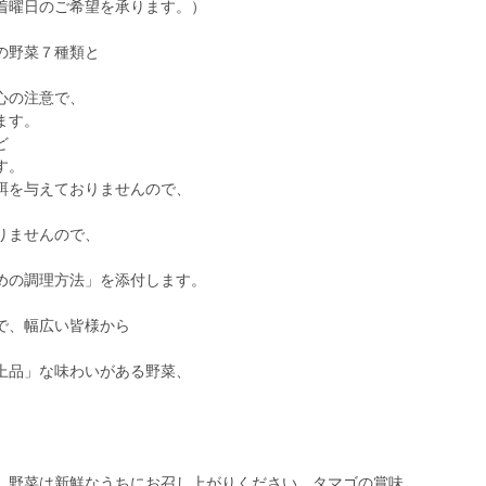
着曜日のご希望を承ります。）
の野菜７種類と
心の注意で、
ます。
ど
す。
餌を与えておりませんので、
りませんので、
めの調理方法」を添付します。
で、幅広い皆様から
上品」な味わいがある野菜、
。
。野菜は新鮮なうちにお召し上がりください。タマゴの賞味