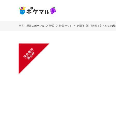
産直・通販のポケマル
野菜
野菜セット
定期便【鮮度抜群！】さいのね畑
注
文
受
付
停
止
中