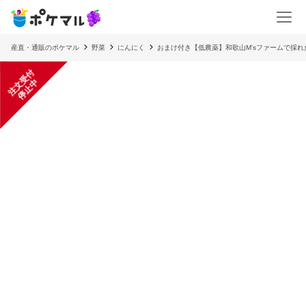
産直・通販のポケマル
野菜
にんにく
おまけ付き【低農薬】和歌山M'sファームで採れ
注
文
受
付
停
止
中