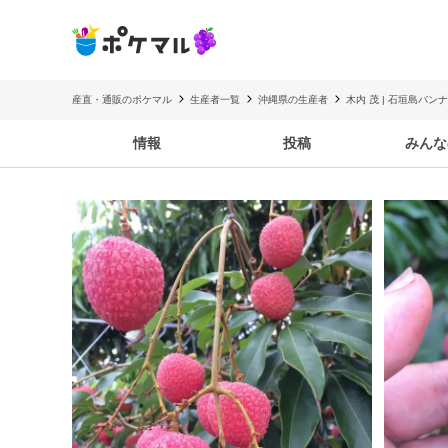
産直・通販のポケマル
生産者一覧
沖縄県の生産者
木内 茂 | 石垣島バ
情報
投稿
みんな