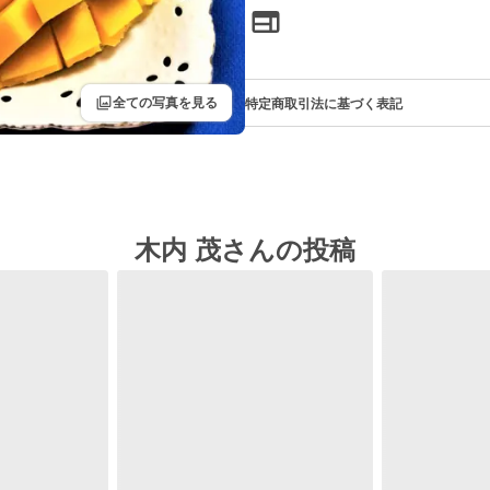
filter
全ての写真を見る
特定商取引法に基づく表記
木内 茂さんの投稿