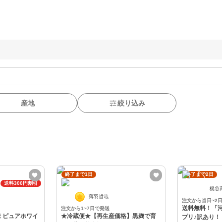
産地
絞り込み
終了まで1日
終了まで2日
送料300円割引
梶谷
薄羽哲哉
注文から当日~2
送料無料！「
注文から1~7日で発送
 ピュアホワイ
★冷蔵便★【再生産価格】黒麹で育
プリ♪訳あり！