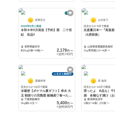
予約
新實宏太
山木富子
2026年9月に発送
注文から3~5日で発送
令和８年9月発送【予約】梨 二十世
生産量日本一『高畠産
紀 良品‼️
（6房前後）
長野県飯田市
山形県東置賜郡高畠町
2,176
約2kg(5個〜8個)
〜
1kg専用箱に6〜8房
〜
円
〜
+送料
745円
ふるさと納税可
齋藤将博
星 義美
注文から2~16日で発送
注文から2~16日で発送
冷蔵便【ポケマル夏ギフト】幸水 大
実ったよ B品も）千円
玉 朝採りの完熟梨 船橋産♡食べたら
袋 各種なす漬け（お
千葉県船橋市
新潟県魚沼市
トリコ
ません）
5,400
3kg箱5.6玉
〜
1袋(3〜6個）が2袋
〜
円
〜
+送料
965円