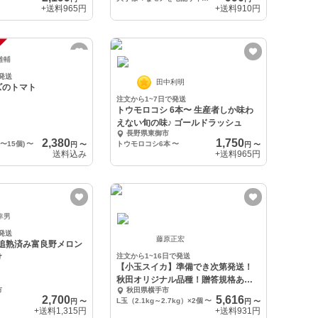
+送料
965円
+送料
910円
雄輔
発送
田中利明
ズのトマト
注文から1~7日で発送
トウモロコシ 6本〜 生産者しか味わ
えない旬の味♪ ゴールドラッシュ
長野県東御市
2,380
1,750
1〜15個)
〜
トウモロコシ6本
〜
円
〜
円
〜
送料込み
+送料
965円
幸男
発送
藤原正宏
以上)追熟済み富良野メロン
け
注文から1~16日で発送
【小玉スイカ】準備でき次第発送！
秋田オリジナル品種！贈答規格あき
市
秋田県横手市
た夏丸チッチェ
2,700
5,616
L玉（2.1kg～2.7kg）×2個
〜
円
〜
円
〜
+送料
1,315円
+送料
931円