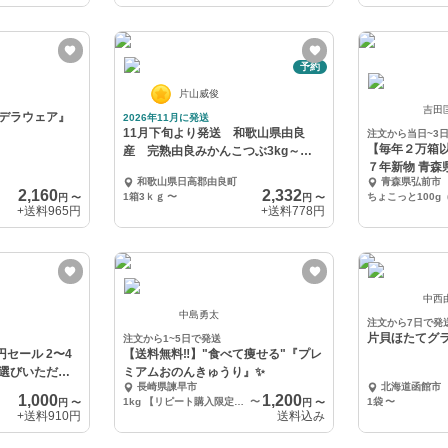
予約
片山威俊
吉田
デラウェア』
2026年11月に発送
11月下旬より発送 和歌山県由良
注文から当日~3
【毎年２万箱
産 完熟由良みかんこつぶ3kg～
７年新物 青森
（2Sサイズ）
和歌山県日高郡由良町
青森県弘前市
種ホワイト６
2,160
2,332
1箱3ｋｇ
〜
円
〜
円
〜
+送料
965円
+送料
778円
中西
中島勇太
注文から7日で発
片貝ほたてグ
注文から1~5日で発送
セール 2〜4
【送料無料‼️】"食べて痩せる"『プレ
選びいただけ
ミアムおのんきゅうり』✨
長崎県諫早市
北海道函館市
1,000
1,200
1kg 【リピート購入限定！100円引き】
〜
1袋
〜
円
〜
円
〜
+送料
910円
送料込み