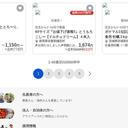
送料300円割引
佐藤恵一
菊地
ととろ〜り、
注文から1~14日で発送
注文から1~16日
60サイズ『お値下げ速報‼️』とうもろ
ポケマル1位記
こし〜【ドルチェドリーム】４本入
食用 牡蠣２kg
群馬県吾妻郡嬬恋村
宮城県宮城郡
1,150
1,674
〜
🌽お待たせしました🌽気軽におためし４本入
円
〜
円
+送料
778円
+送料
910円
610円
1-40表示/10000件中
1
2
3
4
5
生産者の方へ
農家さん・漁師さんを募集しています!
法人・自治体の方へ
アライアンスのご相談はこちらから
採用情報