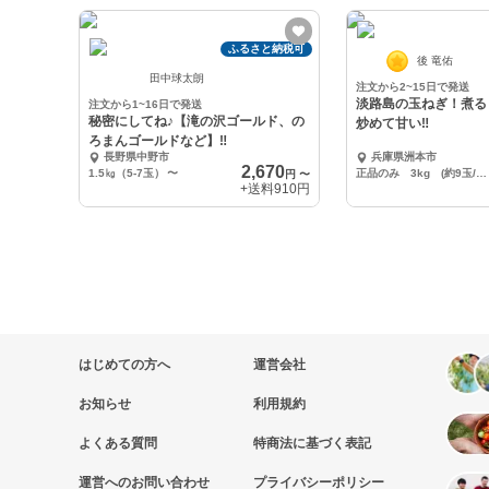
ふるさと納税可
後 竜佑
田中球太朗
注文から2~15日で発送
淡路島の玉ねぎ！煮る
注文から1~16日で発送
秘密にしてね♪【滝の沢ゴールド、の
炒めて甘い‼️
ろまんゴールドなど】‼️
長野県中野市
兵庫県洲本市
2,670
1.5㎏（5-7玉）
〜
正品のみ 3kg (約9玉/中玉）
円
〜
+送料
910円
はじめての方へ
運営会社
お知らせ
利用規約
よくある質問
特商法に基づく表記
運営へのお問い合わせ
プライバシーポリシー