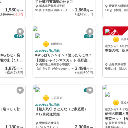
ム
てた薄羽養鶏場のたまご
栃木県芳賀郡益子町
愛媛県八幡浜
1,980
1,860
30個（10個入り紙パック3つ）
〜
円
〜
円
〜
送料
910円
610円
+送料
965円
一
在
庫
切
時
れ
予約
予約
高橋
鶴田利樹
注文から1~10日
季節の桃 訳
2026年10月に発送
ゆらわせ）発
#やっぱりシャイン！迷ったらこれ!!
場の味【１1月
【完熟シャインマスカット 長野産】
長野県上高井郡小布施町
山形県東根市
10月発送
1,875
3,498
【A】計2房（合計900g~1kg）
〜
季節の桃 訳あり
円
〜
円
〜
+送料
745円
+送料
690円
予約
二宮正道
渡辺
2026年12月に発送
｜瑞々しく甘
【超人気❗️】まどんな（ご家庭用）
注文から3~7日で
信州の朝霧と
※12月発送開始
野菜セット【
愛媛県八幡浜市
長野県長野市
1,180
2,900
まどんな２ｋｇ
〜
少量10品目
〜
円
〜
円
〜