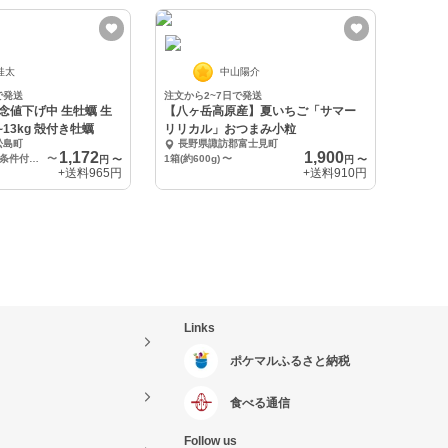
桂太
中山陽介
で発送
注文から2~7日で発送
念値下げ中 生牡蠣 生
【八ヶ岳高原産】夏いちご「サマー
~13kg 殻付き牡蠣
リリカル」おつまみ小粒
松島町
長野県諏訪郡富士見町
1,172
1,900
生食用牡蠣（一部条件付き） 1kg
〜
1箱(約600g)
〜
円
〜
円
〜
+送料
965円
+送料
910円
Links
ポケマルふるさと納税
食べる通信
Follow us