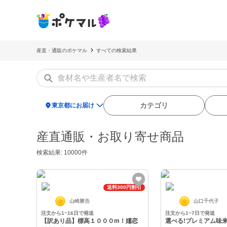
産直・通販のポケマル
すべての検索結果
location_on
カテゴリ
東京都にお届け
産直通販・お取り寄せ商品
検索結果: 10000件
送料300円割引
山崎勝浩
山口千代子
注文から1~16日で発送
注文から1~7日で発送
【訳あり品】標高１０００m！嬬恋
選べる!プレミアム味来