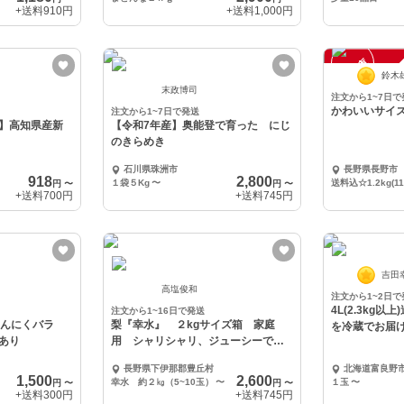
+送料
910円
+送料
1,000円
一
在
庫
切
鈴木
時
れ
末政博司
注文から1~7日で
かわいいサイ
注文から1~7日で発送
】高知県産新
【令和7年産】奥能登で育った にじ
のきらめき
石川県珠洲市
長野県長野市
918
2,800
１袋５Kg
〜
送料込☆1.2kg(1
円
〜
円
〜
+送料
700円
+送料
745円
吉田
高塩俊和
注文から1~2日で
4L(2.3kg
注文から1~16日で発送
にんにくバラ
梨『幸水』 ２kgサイズ箱 家庭
を冷蔵でお届
あり
用 シャリシャリ、ジューシーで大
人気！！
長野県下伊那郡豊丘村
北海道富良野
1,500
2,600
幸水 約２㎏（5~10玉）
〜
１玉
〜
円
〜
円
〜
+送料
300円
+送料
745円