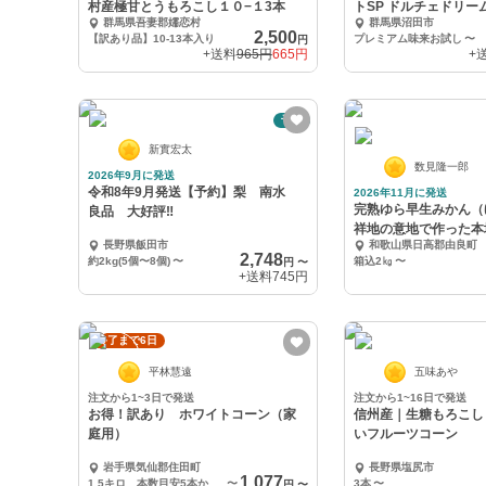
村産極甘とうもろこし１０−１3本
トSP ドルチェドリー
群馬県吾妻郡嬬恋村
群馬県沼田市
2,500
【訳あり品】10-13本入り
プレミアム味来お試し
〜
円
+送料
965円
665円
+
予約
新實宏太
数見隆一郎
2026年9月に発送
令和8年9月発送【予約】梨 南水
2026年11月に発送
完熟ゆら早生みかん（
良品 大好評‼️
祥地の意地で作った本
長野県飯田市
和歌山県日高郡由良町
上旬発送】
2,748
約2kg(5個〜8個)
〜
箱込2㎏
〜
円
〜
+送料
745円
終了まで6日
平林慧遠
五味あや
注文から1~3日で発送
注文から1~16日で発送
お得！訳あり ホワイトコーン（家
信州産｜生糖もろこし
庭用）
いフルーツコーン
岩手県気仙郡住田町
長野県塩尻市
1,077
1.5キロ 本数目安5本から6本
〜
3本
〜
円
〜