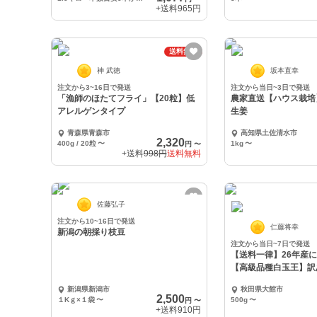
+送料
965円
送料無料
神 武徳
坂本直幸
注文から3~16日で発送
注文から当日~3日で発送
「漁師のほたてフライ」【20粒】低
農家直送【ハウス栽培
アレルゲンタイプ
生姜
青森県青森市
高知県土佐清水市
2,320
400g / 20粒
〜
1kg
〜
円
〜
+送料
998円
送料無料
佐藤弘子
注文から10~16日で発送
仁藤将幸
新潟の朝採り枝豆
注文から当日~7日で発送
【送料一律】26年産
【高級品種白玉王】訳
新潟県新潟市
秋田県大館市
2,500
１Kｇ×１袋
〜
500g
〜
円
〜
+送料
910円