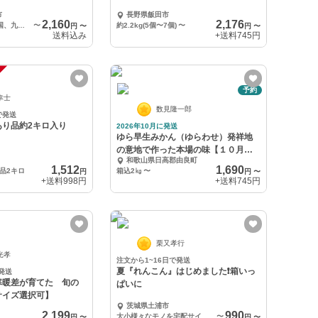
市
長野県飯田市
2,160
2,176
4ｋｇ（本州、四国、九州）
〜
約2.2kg(5個〜7個)
〜
円
〜
円
〜
送料込み
+送料
745円
予約
幸士
数見隆一郎
で発送
あり品約2キロ入り
2026年10月に発送
ゆら早生みかん（ゆらわせ）発祥地
の意地で作った本場の味【１０月上
和歌山県日高郡由良町
旬発送】
1,512
1,690
品2キロ
箱込2㎏
〜
円
円
〜
+送料
998円
+送料
745円
栗又孝行
光孝
注文から1~16日で発送
夏『れんこん』はじめました❗箱いっ
発送
寒暖差が育てた 旬の
ぱいに
サイズ選択可】
茨城県土浦市
2,199
990
大小様々なモノを宅配サイズ60の箱いっぱいに
〜
円
〜
円
〜