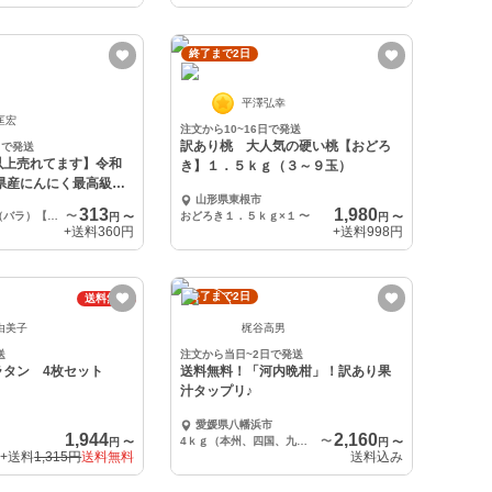
終了まで2日
平澤弘幸
匡宏
注文から10~16日で発送
訳あり桃 大人気の硬い桃【おどろ
日で発送
以上売れてます】令和
き】１．５ｋｇ（３～９玉）
県産にんにく最高級品
山形県東根市
片
313
1,980
ちょこっと100g（バラ）【送料360円】※メール便
〜
おどろき１．５ｋｇ×１
〜
円
〜
円
〜
+送料
360円
+送料
998円
終了まで2日
送料無料
由美子
梶谷高男
送
注文から当日~2日で発送
ラタン 4枚セット
送料無料！「河内晩柑」！訳あり果
汁タップリ♪
愛媛県八幡浜市
1,944
2,160
4ｋｇ（本州、四国、九州）
〜
円
〜
円
〜
+送料
1,315円
送料無料
送料込み