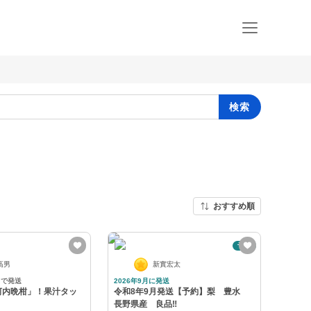
検索
おすすめ順
予約
高男
新實宏太
日で発送
2026年9月に発送
河内晩柑」！果汁タッ
令和8年9月発送【予約】梨 豊水
長野県産 良品‼️