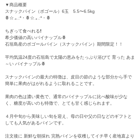
▼商品概要
スナックパイン（ボゴール）6玉 5.5〜6.5kg
🍍☆.｡.:*・🍍☆.｡.:*・🍍
ちぎって食べれる❗️
希少価値の高いパイナップル🍍
石垣島産のボゴールパイン（スナックパイン）期間限定！！
平均気温24度の石垣島で太陽の恵みをたっぷり浴びて 育った あま
～い パイナップル🍍
スナックパインの最大の特徴は、皮目の節のような部分から手で
簡単に果肉がはがれるように取れることです。
果肉の色は濃い黄色で、通常のパイナップルに比べ酸味が少な
く、糖度が高いのも特徴で、とても甘く感じられます。
４月中旬から美味しい旬を迎え、母の日や父の日などのギフトと
しても人気があるパインです。
注文後に 新鮮な朝採れ 完熟パインを収穫してイチ早く産地直より