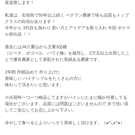
直送致します！
私達は、石垣島で50年以上続く ベテラン農家で味も品質もトップ
クラスの自信があります！
今年から 3代目も加わり 若い力とアイデアを取り入れ 今回 ポケマ
ル初出品 ！！
過去にはJA八重山から主要3品種
（ピーチ、ボゴール、ハワイ種）を栽培し、2万玉以上出荷したこ
とで優良農家として表彰された実績ある農家です。
2年間 丹精込めて 作り上げた
美味しい パイナップルをたくさんの方に
味わって頂きたいと思います。
※出荷時一つ一つ検品してますがパインにたまに蟻が付着してる
場合がございます。品質には問題はございませんので 水で洗い流
してご安心してお召し上がり下さい。
冷やして食べるとよりいっそう美味しく頂けます。（๑^ڡ^๑）