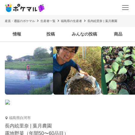
産直・通販のポケマル
生産者一覧
福島県の生産者
長内絵里奈 | 葉月農園
情報
投稿
みんなの投稿
商品
福島県白河市
長内絵里奈 | 葉月農園
露地野菜（年間50〜60品目）