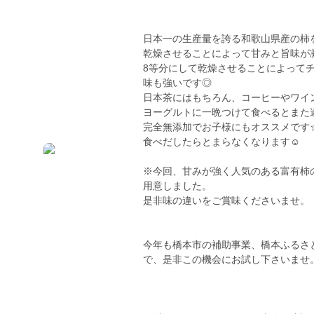
日本一の生産量を誇る和歌山県産の柿
乾燥させることによって甘みと旨味が凝
8等分にして乾燥させることによって
味も強いです◎
日本茶にはもちろん、コーヒーやワイン
ヨーグルトに一晩つけて食べるとまた
完全無添加でお子様にもオススメです
食べだしたらとまらなくなります☺︎
※今回、甘みが強く人気のある富有柿
用意しました。
是非味の違いをご賞味くださいませ。
今年も橋本市の補助事業、橋本ふるさ
で、是非この機会にお試し下さいませ