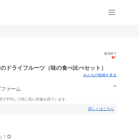
販売終了
7
柿のドライフルーツ（味の食べ比べセット）
みんなの投稿を見る
ズファーム
間で平均して特に高い評価を得ています。
詳しくはこちら
！😊