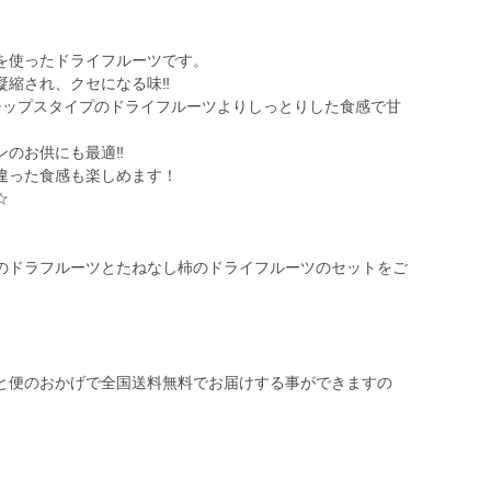
を使ったドライフルーツです。
縮され、クセになる味‼︎
チップスタイプのドライフルーツよりしっとりした食感で甘
のお供にも最適‼︎
違った食感も楽しめます！
☆
のドラフルーツとたねなし柿のドライフルーツのセットをご
と便のおかげで全国送料無料でお届けする事ができますの
。