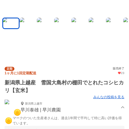
販売終了
定期
1ヶ月に1回定期配送
23
新潟県上越産 雪国大島村の棚田でとれたコシヒカ
リ【玄米】
みんなの投稿を見る
新潟県上越市
早川泰雄 | 早川農園
マークのついた生産者さんは、過去1年間で平均して特に高い評価を得
ています。