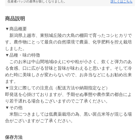
生産者バッジの基準が新しくなりました。
詳しくはこちら
商品説明
▼商品概要
新潟県上越市、東頸城丘陵の大島の棚田で育ったコシヒカリで
す。農作物にとって最良の自然環境で農薬、化学肥料を控え栽培
しました。
▼品種・味の特徴
このお米は中山間地域ゆえにやや粒が小さく、炊くと弾力のあ
る食感、口に広がる甘味と旨味が味わえると思います。そして冷
めた時に美味しさが変わらないので、お弁当などにもお勧め出来
ます。
▼注文に際しての注意点（配送方法や納期指定など）
即発送を心掛けておりますが、予期せぬ事態や農作業の都合によ
り若干遅れる場合もございますのでご了承ください。
▼その他
米類につきましては低農薬栽培の為、黒い斑点米等が混じる場
合がございますがご了承ください。
保存方法