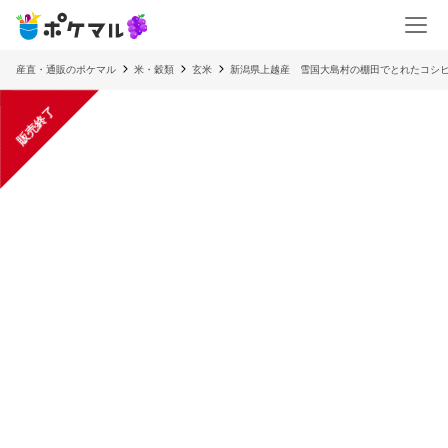
産直・通販のポケマル
米・穀類
玄米
新潟県上越産 雪国大島村の棚田でとれたコシ
販売終了