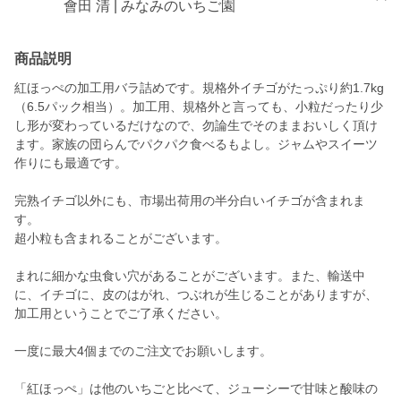
會田 清 | みなみのいちご園
商品説明
紅ほっぺの加工用バラ詰めです。規格外イチゴがたっぷり約1.7kg
（6.5パック相当）。加工用、規格外と言っても、小粒だったり少
し形が変わっているだけなので、勿論生でそのままおいしく頂け
ます。家族の団らんでパクパク食べるもよし。ジャムやスイーツ
作りにも最適です。
完熟イチゴ以外にも、市場出荷用の半分白いイチゴが含まれま
す。
超小粒も含まれることがございます。
まれに細かな虫食い穴があることがございます。また、輸送中
に、イチゴに、皮のはがれ、つぶれが生じることがありますが、
加工用ということでご了承ください。
一度に最大4個までのご注文でお願いします。
「紅ほっぺ」は他のいちごと比べて、ジューシーで甘味と酸味の