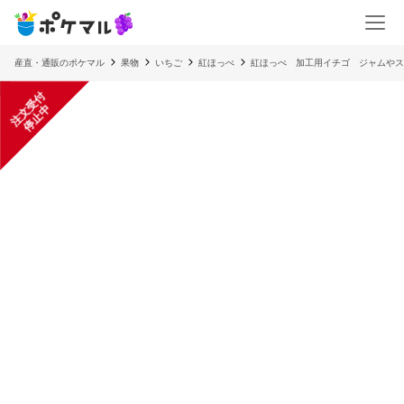
産直・通販のポケマル
果物
いちご
紅ほっぺ
紅ほっぺ 加工用イチゴ ジャムやス
注
文
受
付
停
止
中