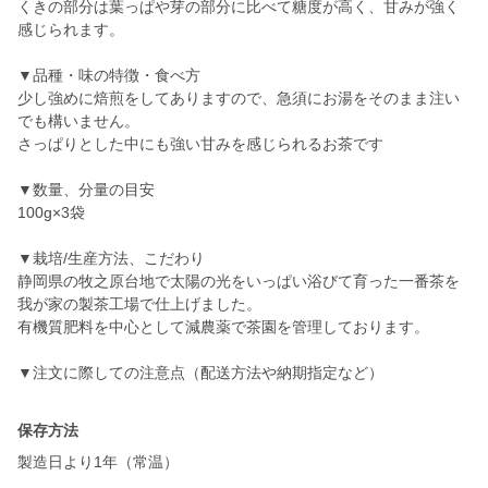
くきの部分は葉っぱや芽の部分に比べて糖度が高く、甘みが強く
感じられます。
▼品種・味の特徴・食べ方
少し強めに焙煎をしてありますので、急須にお湯をそのまま注い
でも構いません。
さっぱりとした中にも強い甘みを感じられるお茶です
▼数量、分量の目安
100g×3袋
▼栽培/生産方法、こだわり
静岡県の牧之原台地で太陽の光をいっぱい浴びて育った一番茶を
我が家の製茶工場で仕上げました。
有機質肥料を中心として減農薬で茶園を管理しております。
▼注文に際しての注意点（配送方法や納期指定など）
保存方法
製造日より1年（常温）