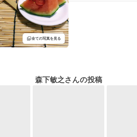
filter
全ての写真を見る
森下敏之さんの投稿