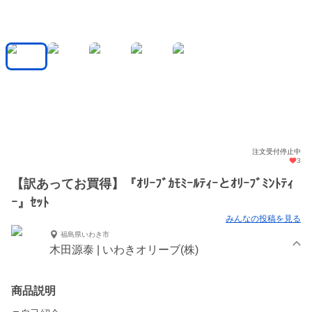
注文受付停止中
3
【訳あってお買得】『ｵﾘｰﾌﾞｶﾓﾐｰﾙﾃｨｰとｵﾘｰﾌﾞﾐﾝﾄﾃｨ
ｰ』ｾｯﾄ
みんなの投稿を見る
福島県いわき市
木田源泰 | いわきオリーブ(株)
商品説明