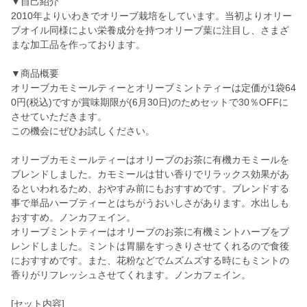
▼自己紹介
2010年よりいわきでオリーブ栽培をしています。当初よりオリー
ブオイル同様によい栄養成分を持つオリーブ葉に注目し、さまざ
まな加工品を作っております。
▼商品概要
オリーブカモミールティーとオリーブミントティーは定価が1袋64
0円(税込)ですが賞味期限が(6月30日)のためセットで30％OFFに
させていただきます。
この機会にぜひお試しください。
オリーブカモミールティーはオリーブのお茶に有機カモミールを
ブレンドしました。カモミールは甘い香りでリラックス効果があ
るといわれるため、おやすみ前にもおすすめです。ブレンドする
事で単品ハーブティーとはちがうおいしさがあります。水出しも
おすすめ。ノンカフェイン。
オリーブミントティーはオリーブのお茶に有機ミントハーブをブ
レンドしました。ミントは胃腸をすっきりさせてくれるので食後
におすすめです。また、花粉などでムズムズする時にもミントの
香りがリフレッシュさせてくれます。ノンカフェイン。
[セット内容]