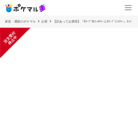
産直・通販のポケマル
お茶
【訳あってお買得】『ｵﾘｰﾌﾞｶﾓﾐｰﾙﾃｨｰとｵﾘｰﾌﾞﾐﾝﾄﾃｨｰ』ｾｯﾄ
注
文
受
付
停
止
中