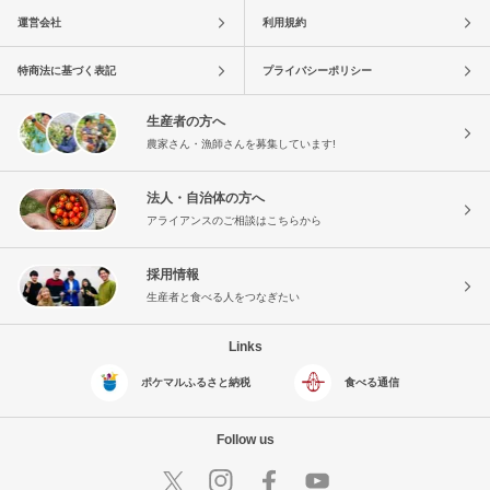
運営会社
利用規約
特商法に基づく表記
プライバシーポリシー
生産者の方へ
農家さん・漁師さんを募集しています!
法人・自治体の方へ
アライアンスのご相談はこちらから
採用情報
生産者と食べる人をつなぎたい
Links
ポケマルふるさと納税
食べる通信
Follow us