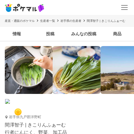
産直・通販のポケマル
生産者一覧
岩手県の生産者
間澤智子 | きこりんふぁーむ
情報
投稿
みんなの投稿
商品
岩手県九戸郡洋野町
間澤智子 | きこりんふぁーむ
行者にんにく、野菜、加工品