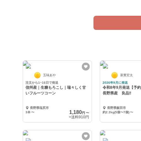
ポケマルと生産者で
五味あや
新實宏太
注文から1~16日で発送
2026年9月に発送
信州産｜生糖もろこし｜瑞々しく甘
令和8年9月発送【予
いフルーツコーン
長野県産 良品‼️
長野県塩尻市
長野県飯田市
1,180
3本
〜
約2.2kg(5個〜7個)
〜
円
〜
+送料
910円