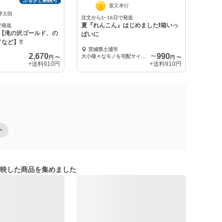
ふるさと納税可
栗又孝行
球太朗
注文から1~16日で発送
夏『れんこん』はじめました❗箱いっ
で発送
♪【滝の沢ゴールド、の
ぱいに
など】‼️
茨城県土浦市
2,670
990
〜
大小様々なモノを宅配サイズ60の箱いっぱいに
〜
円
〜
円
〜
+送料
910円
+送料
910円
ト
映した商品を集めました