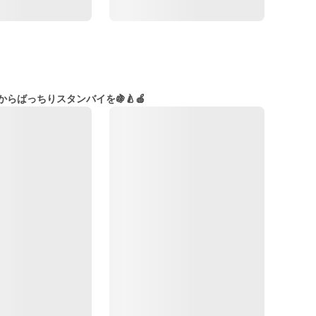
らばっちりスタンバイを🍇🍐🍎