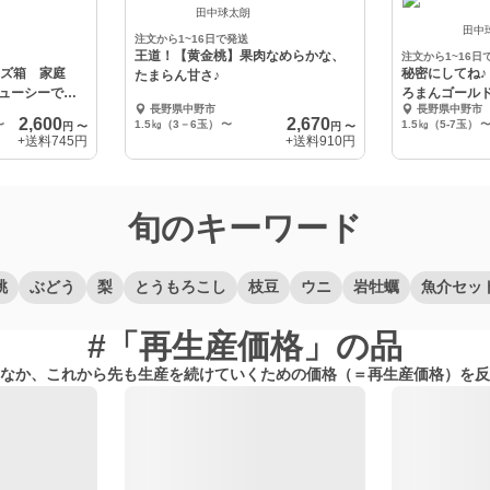
田中球太朗
田中
注文から1~16日で発送
王道！【黄金桃】果肉なめらかな、
注文から1~16日
イズ箱 家庭
秘密にしてね
たまらん甘さ♪
ューシーで大
ろまんゴールド
長野県中野市
長野県中野市
2,600
2,670
〜
1.5㎏（3－6玉）
〜
1.5㎏（5-7玉）
円
〜
円
〜
+送料
745円
+送料
910円
旬のキーワード
桃
ぶどう
梨
とうもろこし
枝豆
ウニ
岩牡蠣
魚介セッ
#「再生産価格」の品
なか、これから先も生産を続けていくための価格（＝再生産価格）を反