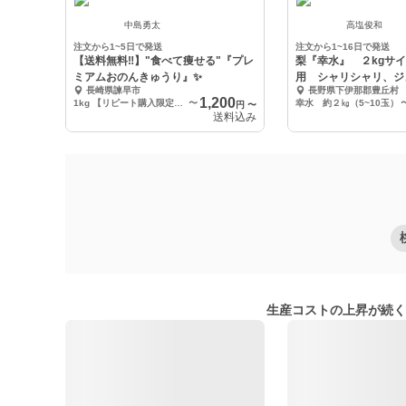
中島勇太
高塩俊和
注文から1~5日で発送
注文から1~16日で発送
【送料無料‼️】"食べて痩せる"『プレ
梨『幸水』 ２kgサ
ミアムおのんきゅうり』✨
用 シャリシャリ、ジ
長崎県諫早市
長野県下伊那郡豊丘村
人気！！
1,200
1kg 【リピート購入限定！100円引き】
〜
幸水 約２㎏（5~10玉）
円
〜
送料込み
生産コストの上昇が続く