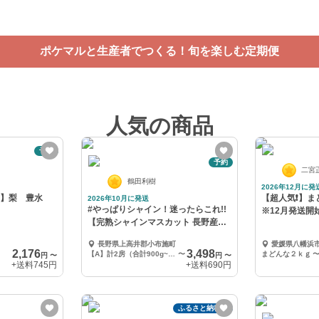
つくる！旬を楽しむ定期便
ポケマルと生産者でつくる！旬を楽しむ定期便
人気の商品
予約
予約
二宮
鶴田利樹
2026年12月に発
約】梨 豊水
【超人気❗️】
2026年10月に発送
#やっぱりシャイン！迷ったらこれ!!
※12月発送開
【完熟シャインマスカット 長野産】
10月発送
長野県上高井郡小布施町
愛媛県八幡浜
2,176
3,498
【A】計2房（合計900g~1kg）
〜
まどんな２ｋｇ
円
〜
円
〜
+送料
745円
+送料
690円
ふるさと納税可