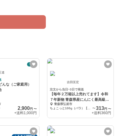
予約
正道
送
吉田匡宏
まどんな（ご家庭用）
始
注文から当日~3日で発送
【毎年２万箱以上売れてます】令和
７年新物 青森県産にんにく最高級品
市
青森県弘前市
種ホワイト６片
2,900
313
〜
ちょこっと100g（バラ）【送料360円】※メール便
〜
円
〜
円
〜
+送料
1,000円
+送料
360円