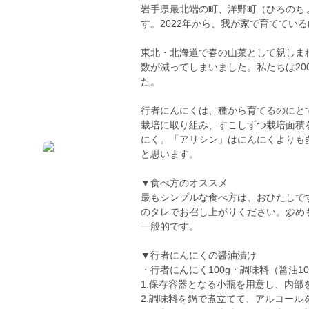
岩手県最北端の町、洋野町（ひろのち
す。2022年から、我が家で育ててい
東北・北海道で春の山菜として親しま
数が減ってしまいました。私たちは20
た。
行者にんにくは、種から育てるのにと
栽培に取り組み、すこしずつ栽培面積
にく。「アリシン」はにんにくよりも
と思います。
▼食べ方のオススメ
最もシンプルな食べ方は、おひたしで
のタレでお召し上がりください。炒め
一般的です。
▼行者にんにくの醤油漬け
・行者にんにく100g・調味料（醤油100
1.保存容器となる小瓶を用意し、内部
2.調味料を鍋で煮立てて、アルコール