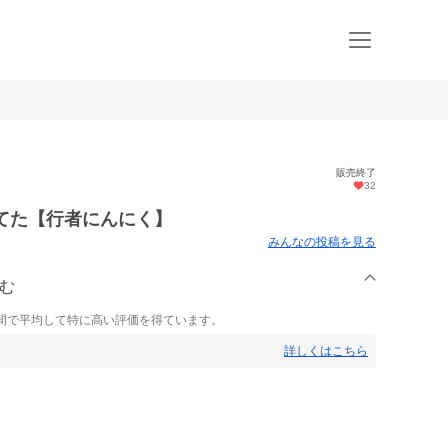
販売終了
32
てた【行者にんにく】
みんなの投稿を見る
ーむ
間で平均して特に高い評価を得ています。
詳しくはこちら