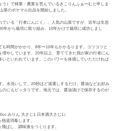
ょう）で林業・農業を営んでいるきこりんふぁーむと申しま
る山菜のポケマル出品を開始しました。
れている「行者にんにく」。人気の山菜ですが、近年は生息
00年から栽培に取り組み、10年かけて栽培に成功しまし
ても時間がかかり、8年〜10年もかかるります。コツコツと
を増やしています。20年以上、育ててきた我が家の行者にん
多いといわれています。このパワーを体感していただければ
す。水洗いして、20秒ほど湯通しするだけ。醤油などお好み
ものにもピッタリです。地元では、醤油漬けで保存するのが
cc みりん 大さじ1 日本酒大さじ1）
を熱湯消毒します。
を飛ばし、調味液をつくります。