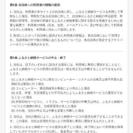
第8条 自治体への利用者の情報の提供
1. 当社は、利用者が本サイト上の自治体に対し、ふるさと納税サービスを利用して寄
附をした場合、寄附先である自治体に対して、自治体がふるさと納税の申込処理、寄
附額の管理等、自治体の実施するふるさと納税事業に関する取引を実施するために必
要な範囲で、利用者の情報（氏名、住所、メールアドレス）及び申込に対して利用者
が入力した情報を、利用者に代わって提供します。
2. 前項にしたがって自治体に提供された利用者の情報は、各自治体において管理さ
れ、当該情報の中で個人情報にあたるものについては、各自治体が策定するプライバ
シーポリシーが適用されます。
第9条 ふるさと納税サービスの中止・終了
1. 当社は、以下のいずれかに該当する場合には、利用者に事前に通知することなく、
ふるさと納税サービスの利用の全部又は一部を停止又は中断することができるものと
します。
(1) ふるさと納税サービスに係るコンピューター・システムの点検又は保守作業を定
期的又は緊急に行う場合
(2) コンピューター、通信回線等が事故により停止した場合
(3) 火災、停電、天災地変などの不可抗力によりふるさと納税サービスの運営ができ
なくなった場合
(4) 外部SNSサービスに、トラブル、サービス提供の中断又は停止、ふるさと納税サ
ービスとの連携の停止、仕様変更等が生じた場合
(5) その他、当社が停止又は中断を必要と判断した場合
2. 当社は、当社の都合により、ふるさと納税サービスの提供を終了することができま
す。この場合、当社は合理的方法により利用者に事前に通知するものとします。
3. 当社がふるさと納税サービスの提供を終了した場合、終了時において利用者が保有
していたポケマルポイントの払戻し、返金等は一切いたしません。