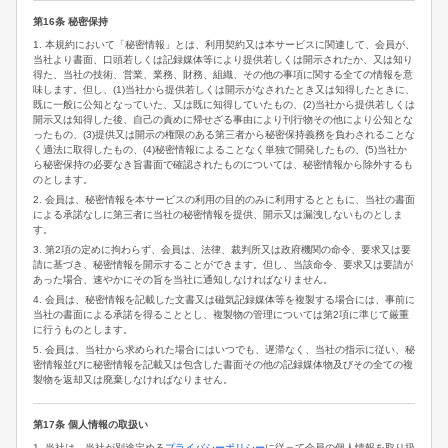
第16条 秘密保持
1. 本規約において「秘密情報」とは、利用契約又は本サービスに関連して、会員が、
当社より書面、口頭若しくは記録媒体等により提供若しくは開示されたか、又は知り
得た、当社の技術、営業、業務、財務、組織、その他の事項に関する全ての情報を意
味します。但し、(1)当社から提供若しくは開示がなされたとき又は知得したときに、
既に一般に公知となっていた、又は既に知得していたもの、(2)当社から提供若しくは
開示又は知得した後、自己の責めに帰せざる事由により刊行物その他により公知とな
ったもの、(3)提供又は開示の権限のある第三者から秘密保持義務を負わされることな
く適法に取得したもの、(4)秘密情報によることなく単独で開発したもの、(5)当社か
ら秘密保持の必要なき旨書面で確認されたものについては、秘密情報から除外するも
のとします。
2. 会員は、秘密情報を本サービスの利用の目的のみに利用するとともに、当社の書面
による承諾なしに第三者に当社の秘密情報を提供、開示又は漏洩しないものとしま
す。
3. 第2項の定めに拘わらず、会員は、法律、裁判所又は政府機関の命令、要求又は要
請に基づき、秘密情報を開示することができます。但し、当該命令、要求又は要請が
あった場合、速やかにその旨を当社に通知しなければなりません。
4. 会員は、秘密情報を記載した文書又は磁気記録媒体等を複製する場合には、事前に
当社の書面による承諾を得ることとし、複製物の管理については第2項に準じて厳重
に行うものとします。
5. 会員は、当社から求められた場合にはいつでも、遅滞なく、当社の指示に従い、秘
密情報並びに秘密情報を記載又は包含した書面その他の記録媒体物及びその全ての複
製物を返却又は廃棄しなければなりません。
第17条 個人情報の取扱い
1. 当社は、当社が別途定める
プライバシーポリシー
に従って会員の個人情報を取り扱