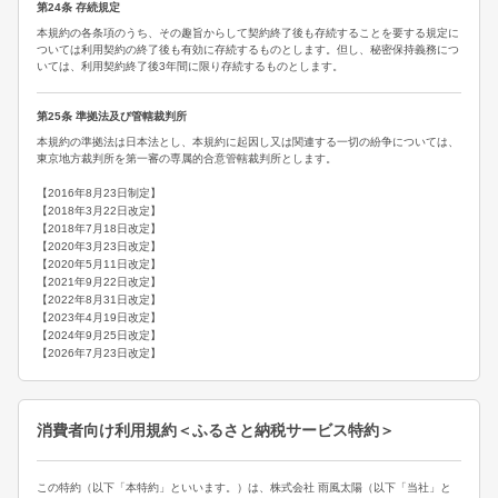
第24条 存続規定
本規約の各条項のうち、その趣旨からして契約終了後も存続することを要する規定に
ついては利用契約の終了後も有効に存続するものとします。但し、秘密保持義務につ
いては、利用契約終了後3年間に限り存続するものとします。
第25条 準拠法及び管轄裁判所
本規約の準拠法は日本法とし、本規約に起因し又は関連する一切の紛争については、
東京地方裁判所を第一審の専属的合意管轄裁判所とします。
【2016年8月23日制定】
【2018年3月22日改定】
【2018年7月18日改定】
【2020年3月23日改定】
【2020年5月11日改定】
【2021年9月22日改定】
【2022年8月31日改定】
【2023年4月19日改定】
【2024年9月25日改定】
【2026年7月23日改定】
消費者向け利用規約＜ふるさと納税サービス特約＞
この特約（以下「本特約」といいます。）は、株式会社 雨風太陽（以下「当社」と