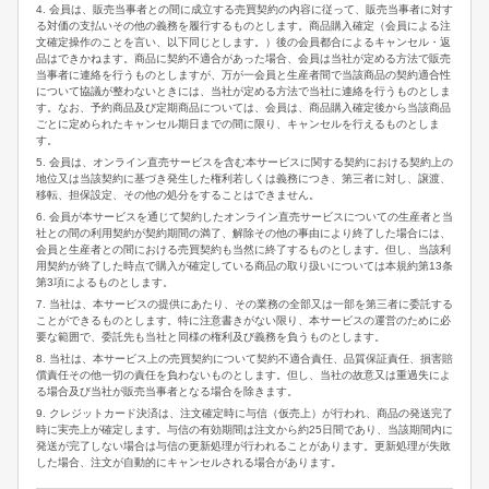
4. 会員は、販売当事者との間に成立する売買契約の内容に従って、販売当事者に対す
る対価の支払いその他の義務を履行するものとします。商品購入確定（会員による注
文確定操作のことを言い、以下同じとします。）後の会員都合によるキャンセル・返
品はできかねます。商品に契約不適合があった場合、会員は当社が定める方法で販売
当事者に連絡を行うものとしますが、万が一会員と生産者間で当該商品の契約適合性
について協議が整わないときには、当社が定める方法で当社に連絡を行うものとしま
す。なお、予約商品及び定期商品については、会員は、商品購入確定後から当該商品
ごとに定められたキャンセル期日までの間に限り、キャンセルを行えるものとしま
す。
5. 会員は、オンライン直売サービスを含む本サービスに関する契約における契約上の
地位又は当該契約に基づき発生した権利若しくは義務につき、第三者に対し、譲渡、
移転、担保設定、その他の処分をすることはできません。
6. 会員が本サービスを通じて契約したオンライン直売サービスについての生産者と当
社との間の利用契約が契約期間の満了、解除その他の事由により終了した場合には、
会員と生産者との間における売買契約も当然に終了するものとします。但し、当該利
用契約が終了した時点で購入が確定している商品の取り扱いについては本規約第13条
第3項によるものとします。
7. 当社は、本サービスの提供にあたり、その業務の全部又は一部を第三者に委託する
ことができるものとします。特に注意書きがない限り、本サービスの運営のために必
要な範囲で、委託先も当社と同様の権利及び義務を負うものとします。
8. 当社は、本サービス上の売買契約について契約不適合責任、品質保証責任、損害賠
償責任その他一切の責任を負わないものとします。但し、当社の故意又は重過失によ
る場合及び当社が販売当事者となる場合を除きます。
9. クレジットカード決済は、注文確定時に与信（仮売上）が行われ、商品の発送完了
時に実売上が確定します。与信の有効期間は注文から約25日間であり、当該期間内に
発送が完了しない場合は与信の更新処理が行われることがあります。更新処理が失敗
した場合、注文が自動的にキャンセルされる場合があります。