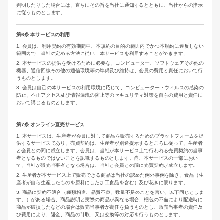
判明したりした場合には、直ちにその旨を当社に通知するとともに、当社からの指示
に従うものとします。
第6条 本サービスの利用
1. 会員は、利用契約の有効期間中、本規約の目的の範囲内でかつ本規約に違反しない
範囲内で、当社の定める方法に従い、本サービスを利用することができます。
2. 本サービスの提供を受けるために必要な、コンピューター、ソフトウェアその他の
機器、通信回線その他の通信環境等の準備及び維持は、会員の費用と責任において行
うものとします。
3. 会員は自己の本サービスの利用環境に応じて、コンピューター・ウィルスの感染の
防止、不正アクセス及び情報漏洩の防止等のセキュリティ対策を自らの費用と責任に
おいて講じるものとします。
第7条 オンライン直売サービス
1. 本サービスは、生産者が会員に対して商品を販売するためのプラットフォームを提
供するサービスであり、売買契約は、生産者が別途提示するところに従って、生産者
と会員との間に成立します。会員は、当社が本サービス上で行われる売買契約の当事
者となるものではないことを認識するものとします。尚、本サービスの一部におい
て、当社が販売当事者となる場合は、当社と会員との間に売買契約が成立します。
2. 生産者が本サービス上で販売できる商品は当社の認めた例外事例を除き、食品（生
産者が自ら生産したものを原料にした加工食品を含む）及び花きに限ります。
3. 商品に契約不適合（種類相違、品質不良、数量不足のことを言い、以下同じとしま
す。）がある場合、商品説明と実際の商品が異なる場合、梱包の不備により配送時に
商品が破損したなどの場合は販売当事者が責任を負うものとし、販売当事者の責任及
び費用により、返金、商品の引取、又は交換等の対応を行うものとします。