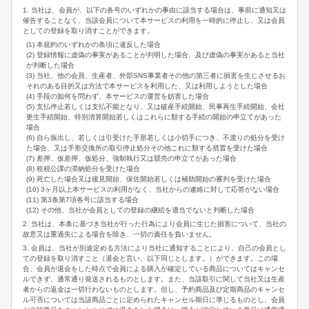
1. 当社は、会員が、以下の各号のいずれかの事由に該当する場合は、事前に通知又は
催告することなく、当該会員について本サービスの利用を一時的に停止し、又は会員
としての登録を取り消すことができます。
(1) 本規約のいずれかの条項に違反した場合
(2) 登録情報に虚偽の事実があることが判明した場合、及び虚偽の事実があると当社
が判断した場合
(3) 当社、他の会員、生産者、外部SNS事業者その他の第三者に損害を生じさせるお
それのある目的又は方法で本サービスを利用した、又は利用しようとした場合
(4) 手段の如何を問わず、本サービスの運営を妨害した場合
(5) 支払停止若しくは支払不能となり、又は破産手続開始、民事再生手続開始、会社
更生手続開始、特別清算開始若しくはこれらに類する手続の開始の申立てがあった
場合
(6) 自ら振出し、若しくは引受けた手形若しくは小切手につき、不渡りの処分を受け
た場合、又は手形交換所の取引停止処分その他これに類する措置を受けた場合
(7) 差押、仮差押、仮処分、強制執行又は競売の申立てがあった場合
(8) 租税公課の滞納処分を受けた場合
(9) 死亡した場合又は後見開始、保佐開始若しくは補助開始の審判を受けた場合
(10) 3ヶ月以上本サービスの利用がなく、当社からの連絡に対して応答がない場合
(11) 第3条第7項各号に該当する場合
(12) その他、当社が会員としての登録の継続を適当でないと判断した場合
2. 当社は、本条に基づき当社が行った行為により会員に生じた損害について、当社の
故意又は重過失による場合を除き、一切の責任を負いません。
3. 会員は、当社が別途定める方法により当社に通知することにより、自己の会員とし
ての登録を取り消すこと（退会と言い、以下同じとします。）ができます。この場
合、会員が退会をした時点で会員による購入が確定している商品についてはキャンセ
ルできず、通常通り発送されるものとします。また、当該取引に関して当社又は生産
者からの返金は一切行わないものとします。但し、予約商品及び定期商品のキャンセ
ル可否については当該商品ごとに定められたキャンセル期日に準じるものとし、会員