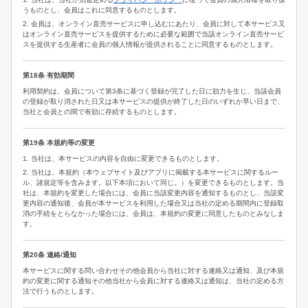
うものとし、会員はこれに同意するものとします。
2. 会員は、オンライン直売サービスに申し込むにあたり、会員に対して本サービス又
はオンライン直売サービスを提供するために必要な範囲で当該オンライン直売サービ
スを提供する生産者に会員の個人情報が提供されることに同意するものとします。
第18条 有効期間
利用契約は、会員について第3条に基づく登録が完了した日に効力を生じ、当該会員
の登録が取り消された日又は本サービスの提供が終了した日のいずれか早い日まで、
当社と会員との間で有効に存続するものとします。
第19条 本規約等の変更
1. 当社は、本サービスの内容を自由に変更できるものとします。
2. 当社は、本規約（本ウェブサイト及びアプリに掲載する本サービスに関するルー
ル、諸規定等を含みます。以下本項において同じ。）を変更できるものとします。当
社は、本規約を変更した場合には、会員に当該変更内容を通知するものとし、当該変
更内容の通知後、会員が本サービスを利用した場合又は当社の定める期間内に登録取
消の手続をとらなかった場合には、会員は、本規約の変更に同意したものとみなしま
す。
第20条 連絡/通知
本サービスに関する問い合わせその他会員から当社に対する連絡又は通知、及び本規
約の変更に関する通知その他当社から会員に対する連絡又は通知は、当社の定める方
法で行うものとします。