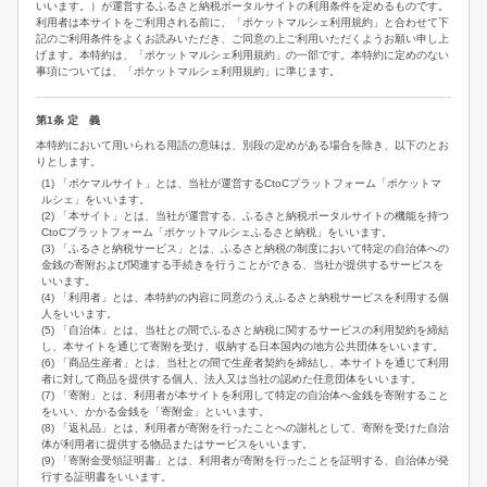
いいます。）が運営するふるさと納税ポータルサイトの利用条件を定めるものです。
利用者は本サイトをご利用される前に、「ポケットマルシェ利用規約」と合わせて下
記のご利用条件をよくお読みいただき、ご同意の上ご利用いただくようお願い申し上
げます。本特約は、「ポケットマルシェ利用規約」の一部です。本特約に定めのない
事項については、「ポケットマルシェ利用規約」に準じます。
第1条 定 義
本特約において用いられる用語の意味は、別段の定めがある場合を除き、以下のとお
りとします。
(1) 「ポケマルサイト」とは、当社が運営するCtoCプラットフォーム「ポケットマ
ルシェ」をいいます。
(2) 「本サイト」とは、当社が運営する、ふるさと納税ポータルサイトの機能を持つ
CtoCプラットフォーム「ポケットマルシェふるさと納税」をいいます。
(3) 「ふるさと納税サービス」とは、ふるさと納税の制度において特定の自治体への
金銭の寄附および関連する手続きを行うことができる、当社が提供するサービスを
いいます。
(4) 「利用者」とは、本特約の内容に同意のうえふるさと納税サービスを利用する個
人をいいます。
(5) 「自治体」とは、当社との間でふるさと納税に関するサービスの利用契約を締結
し、本サイトを通じて寄附を受け、収納する日本国内の地方公共団体をいいます。
(6) 「商品生産者」とは、当社との間で生産者契約を締結し、本サイトを通じて利用
者に対して商品を提供する個人、法人又は当社の認めた任意団体をいいます。
(7) 「寄附」とは、利用者が本サイトを利用して特定の自治体へ金銭を寄附すること
をいい、かかる金銭を「寄附金」といいます。
(8) 「返礼品」とは、利用者が寄附を行ったことへの謝礼として、寄附を受けた自治
体が利用者に提供する物品またはサービスをいいます。
(9) 「寄附金受領証明書」とは、利用者が寄附を行ったことを証明する、自治体が発
行する証明書をいいます。