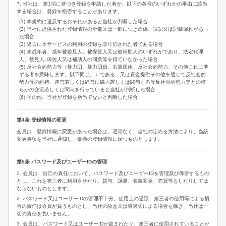
7. 当社は、第1項に基づき登録を申請した者が、以下の各号のいずれかの事由に該当
する場合は、登録を拒否することがあります。
(1) 本規約に違反するおそれがあると当社が判断した場合
(2) 当社に提供された登録情報の全部又は一部につき虚偽、誤記又は記載漏れがあっ
た場合
(3) 過去に本サービスの利用の登録を取り消された者である場合
(4) 未成年者、成年被後見人、被保佐人又は被補助人のいずれかであり、法定代理
人、後見人､保佐人又は補助人の同意等を得ていなかった場合
(5) 反社会的勢力等（暴力団、暴力団員、右翼団体、反社会的勢力、その他これに準
ずる者を意味します。以下同じ。）である、又は資金提供その他を通じて反社会的
勢力等の維持、運営若しくは経営に協力若しくは関与する等反社会的勢力等との何
らかの交流若しくは関与を行っていると当社が判断した場合
(6) その他、当社が登録を適当でないと判断した場合
第4条 登録情報の変更
会員は、登録情報に変更があった場合は、遅滞なく、当社の定める方法により、当該
変更事項を当社に通知し、最新の登録情報に保つものとします。
第5条 パスワード及びユーザーIDの管理
1. 会員は、自己の責任において、パスワード及びユーザーIDを管理及び保管するもの
とし、これを第三者に利用させたり、貸与、譲渡、名義変更、売買等をしたりしては
ならないものとします。
2. パスワード又はユーザーIDの管理不十分、使用上の過誤、第三者の使用等による損
害の責任は会員が負うものとし、当社の故意又は重過失による場合を除き、当社は一
切の責任を負いません。
3. 会員は、パスワード又はユーザーIDが盗まれたり、第三者に使用されていることが