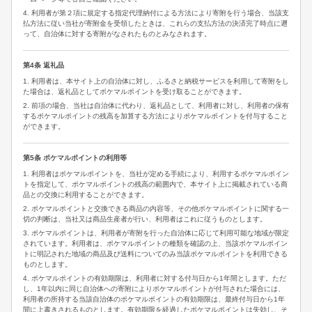
4. 利用者が第２項に規定する指定代理納付による方法により寄附を行う場合、当該支
払方法に従い当社が寄附金を受領したときは、これらの支払方法の決済完了時点に遡
って、自治体に対する寄附がなされたものとみなされます。
第4条 返礼品
1. 利用者は、本サイト上の自治体に対し、ふるさと納税サービスを利用して寄附をし
た場合は、返礼品としてポケマルポイントを受け取ることができます。
2. 前項の場合、当社は自治体に代わり、返礼品として、利用者に対し、利用者の保有
するポケマルポイントの残高を加算する方法によりポケマルポイントを付与すること
ができます。
第5条 ポケマルポイントの利用等
1. 利用者はポケマルポイントを、当社が定める手続により、利用するポケマルポイン
トを指定して、ポケマルポイントの残高の範囲内で、本サイト上に掲載されている商
品との交換に利用することができます。
2. ポケマルポイントと交換できる商品の内容等、その他ポケマルポイントに関する一
切の判断は、当社又は商品生産者が行い、利用者はこれに従うものとします。
3. ポケマルポイントは、利用者が寄附を行った自治体に応じて利用可能な地域が限定
されています。利用者は、ポケマルポイントの種類を確認の上、当該ポケマルポイン
トに明記された地域の商品及び送料についてのみ当該ポケマルポイントを利用できる
ものとします。
4. ポケマルポイントの有効期限は、利用者に対する付与日から1年間とします。ただ
し、1年以内に同じ自治体への寄附によりポケマルポイントが付与された場合には、
利用者の所持する当該自治体のポケマルポイントの有効期限は、最終付与日から1年
間に上書きされるものとします。有効期限を経過したポケマルポイントは失効し、そ