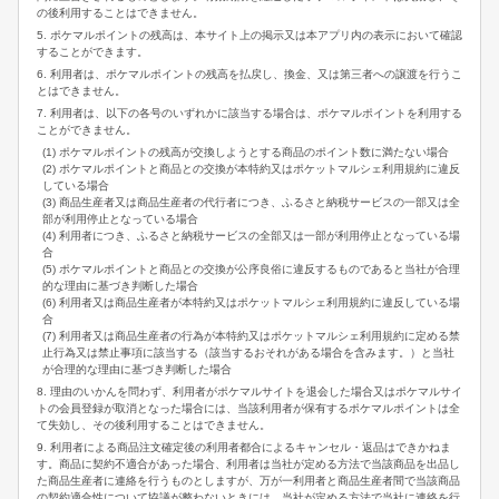
の後利用することはできません。
5. ポケマルポイントの残高は、本サイト上の掲示又は本アプリ内の表示において確認
することができます。
6. 利用者は、ポケマルポイントの残高を払戻し、換金、又は第三者への譲渡を行うこ
とはできません。
7. 利用者は、以下の各号のいずれかに該当する場合は、ポケマルポイントを利用する
ことができません。
(1) ポケマルポイントの残高が交換しようとする商品のポイント数に満たない場合
(2) ポケマルポイントと商品との交換が本特約又はポケットマルシェ利用規約に違反
している場合
(3) 商品生産者又は商品生産者の代行者につき、ふるさと納税サービスの一部又は全
部が利用停止となっている場合
(4) 利用者につき、ふるさと納税サービスの全部又は一部が利用停止となっている場
合
(5) ポケマルポイントと商品との交換が公序良俗に違反するものであると当社が合理
的な理由に基づき判断した場合
(6) 利用者又は商品生産者が本特約又はポケットマルシェ利用規約に違反している場
合
(7) 利用者又は商品生産者の行為が本特約又はポケットマルシェ利用規約に定める禁
止行為又は禁止事項に該当する（該当するおそれがある場合を含みます。）と当社
が合理的な理由に基づき判断した場合
8. 理由のいかんを問わず、利用者がポケマルサイトを退会した場合又はポケマルサイ
トの会員登録が取消となった場合には、当該利用者が保有するポケマルポイントは全
て失効し、その後利用することはできません。
9. 利用者による商品注文確定後の利用者都合によるキャンセル・返品はできかねま
す。商品に契約不適合があった場合、利用者は当社が定める方法で当該商品を出品し
た商品生産者に連絡を行うものとしますが、万が一利用者と商品生産者間で当該商品
の契約適合性について協議が整わないときには、当社が定める方法で当社に連絡を行