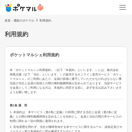
産直・通販のポケマル
利用規約
利用規約
ポケットマルシェ利用規約
本「ポケットマルシェ利用規約」（以下「本規約」といいます。）には、株式会社
雨風太陽（以下「当社」といいます。）の提供するオンライン直売サービス「ポケッ
トマルシェ」のご利用にあたり、会員の皆様に遵守していただかなければならない事
項及び当社と会員の皆様との間の権利義務関係が定められております。当該サービス
を会員としてご利用になる方は、本規約に同意する前に、必ず全文お読み下さいます
ようお願い致します。
第1条 適 用
1. 本規約は、本サービス（第2条に定義）の利用に関する当社と会員（第2条に定
義）との間の権利義務関係を定めることを目的とし、会員と当社の間の本サービスの
利用に関わる一切の関係に適用されます。
2. 告知形態を問わず、当社が随時告知する本サービスに関するルール、諸規定及びガ
イドライン等は本規約の一部を構成するものとします。