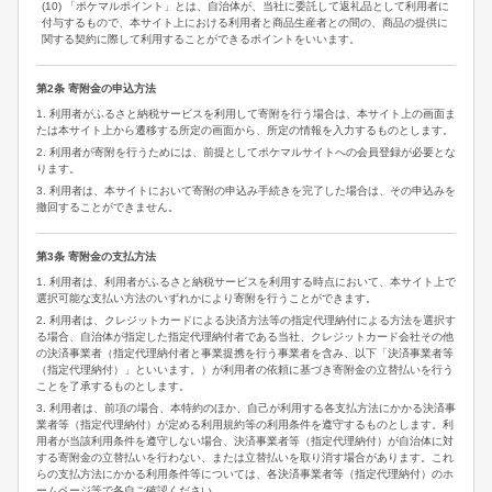
(10) 「ポケマルポイント」とは、自治体が、当社に委託して返礼品として利用者に
付与するもので、本サイト上における利用者と商品生産者との間の、商品の提供に
関する契約に際して利用することができるポイントをいいます。
第2条 寄附金の申込方法
1. 利用者がふるさと納税サービスを利用して寄附を行う場合は、本サイト上の画面ま
たは本サイト上から遷移する所定の画面から、所定の情報を入力するものとします。
2. 利用者が寄附を行うためには、前提としてポケマルサイトへの会員登録が必要とな
ります。
3. 利用者は、本サイトにおいて寄附の申込み手続きを完了した場合は、その申込みを
撤回することができません。
第3条 寄附金の支払方法
1. 利用者は、利用者がふるさと納税サービスを利用する時点において、本サイト上で
選択可能な支払い方法のいずれかにより寄附を行うことができます。
2. 利用者は、クレジットカードによる決済方法等の指定代理納付による方法を選択す
る場合、自治体が指定した指定代理納付者である当社、クレジットカード会社その他
の決済事業者（指定代理納付者と事業提携を行う事業者を含み、以下「決済事業者等
（指定代理納付）」といいます。）が利用者の依頼に基づき寄附金の立替払いを行う
ことを了承するものとします。
3. 利用者は、前項の場合、本特約のほか、自己が利用する各支払方法にかかる決済事
業者等（指定代理納付）が定める利用規約等の利用条件を遵守するものとします。利
用者が当該利用条件を遵守しない場合、決済事業者等（指定代理納付）が自治体に対
する寄附金の立替払いを行わない、または立替払いを取り消す場合があります。これ
らの支払方法にかかる利用条件等については、各決済事業者等（指定代理納付）のホ
ームページ等で各自ご確認ください。