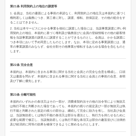
第21条 利用契約上の地位の譲渡等
1. 会員は、当社の書面による事前の承諾なく、利用契約上の地位又は本規約に基づく
権利若しくは義務につき、第三者に対し、譲渡、移転、担保設定、その他の処分をす
ることはできません。
2. 当社は本サービスにかかる事業を他社に譲渡した場合には、当該事業譲渡に伴い利
用契約上の地位、本規約に基づく権利及び義務並びに会員の登録情報その他の顧客情
報を当該事業譲渡の譲受人に譲渡することができるものとし、会員は、かかる譲渡に
つき本項において予め同意したものとします。なお、本項に定める事業譲渡には、通
常の事業譲渡のみならず、会社分割その他事業が移転するあらゆる場合を含むものと
します。
第22条 完全合意
本規約は、本規約に含まれる事項に関する当社と会員との完全な合意を構成し、口頭
又は書面を問わず、本規約に含まれる事項に関する当社と会員との事前の合意、表明
及び了解に優先します。
第23条 分離可能性
本規約のいずれかの条項又はその一部が、消費者契約法その他の法令等により無効又
は執行不能と判断された場合であっても、本規約の残りの規定及び一部が無効又は執
行不能と判断された規定の残りの部分は、継続して完全に効力を有し、当社及び会員
は、当該無効若しくは執行不能の条項又は部分を適法とし、執行力を持たせるために
必要な範囲で修正し、当該無効若しくは執行不能な条項又は部分の趣旨並びに法律的
及び経済的に同等の効果を確保できるように努めるものとします。