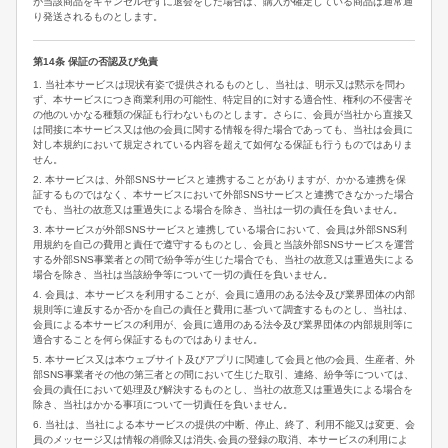
が当該商品をキャンセルせずに退会をした場合は、購入が確定している商品は通常通
り発送されるものとします。
第14条 保証の否認及び免責
1. 当社本サービスは現状有姿で提供されるものとし、当社は、明示又は黙示を問わ
ず、本サービスにつき商業利用の可能性、特定目的に対する適合性、権利の不侵害そ
の他のいかなる種類の保証も行わないものとします。さらに、会員が当社から直接又
は間接に本サービス又は他の会員に関する情報を得た場合であっても、当社は会員に
対し本規約において規定されている内容を超えて如何なる保証も行うものではありま
せん。
2. 本サービスは、外部SNSサービスと連携することがありますが、かかる連携を保
証するものではなく、本サービスにおいて外部SNSサービスと連携できなかった場合
でも、当社の故意又は重過失による場合を除き、当社は一切の責任を負いません。
3. 本サービスが外部SNSサービスと連携している場合において、会員は外部SNS利
用規約を自己の費用と責任で遵守するものとし、会員と当該外部SNSサービスを運営
する外部SNS事業者との間で紛争等が生じた場合でも、当社の故意又は重過失による
場合を除き、当社は当該紛争等について一切の責任を負いません。
4. 会員は、本サービスを利用することが、会員に適用のある法令及び業界団体の内部
規則等に違反するか否かを自己の責任と費用に基づいて調査するものとし、当社は、
会員による本サービスの利用が、会員に適用のある法令及び業界団体の内部規則等に
適合することを何ら保証するものではありません。
5. 本サービス又は本ウェブサイト及びアプリに関連して会員と他の会員、生産者、外
部SNS事業者その他の第三者との間において生じた取引、連絡、紛争等については、
会員の責任において処理及び解決するものとし、当社の故意又は重過失による場合を
除き、当社はかかる事項について一切責任を負いません。
6. 当社は、当社による本サービスの提供の中断、停止、終了、利用不能又は変更、会
員のメッセージ又は情報の削除又は消失､会員の登録の取消、本サービスの利用によ