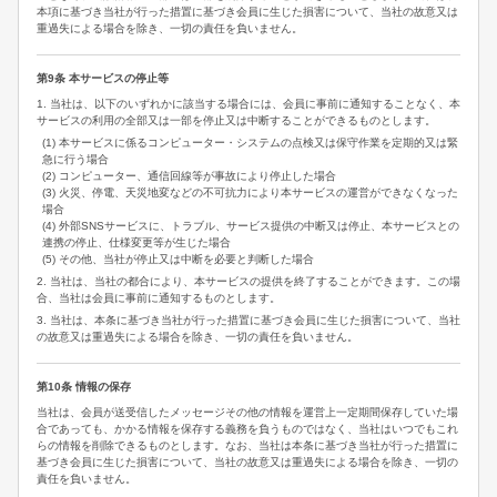
本項に基づき当社が行った措置に基づき会員に生じた損害について、当社の故意又は
重過失による場合を除き、一切の責任を負いません。
第9条 本サービスの停止等
1. 当社は、以下のいずれかに該当する場合には、会員に事前に通知することなく、本
サービスの利用の全部又は一部を停止又は中断することができるものとします。
(1) 本サービスに係るコンピューター・システムの点検又は保守作業を定期的又は緊
急に行う場合
(2) コンピューター、通信回線等が事故により停止した場合
(3) 火災、停電、天災地変などの不可抗力により本サービスの運営ができなくなった
場合
(4) 外部SNSサービスに、トラブル、サービス提供の中断又は停止、本サービスとの
連携の停止、仕様変更等が生じた場合
(5) その他、当社が停止又は中断を必要と判断した場合
2. 当社は、当社の都合により、本サービスの提供を終了することができます。この場
合、当社は会員に事前に通知するものとします。
3. 当社は、本条に基づき当社が行った措置に基づき会員に生じた損害について、当社
の故意又は重過失による場合を除き、一切の責任を負いません。
第10条 情報の保存
当社は、会員が送受信したメッセージその他の情報を運営上一定期間保存していた場
合であっても、かかる情報を保存する義務を負うものではなく、当社はいつでもこれ
らの情報を削除できるものとします。なお、当社は本条に基づき当社が行った措置に
基づき会員に生じた損害について、当社の故意又は重過失による場合を除き、一切の
責任を負いません。