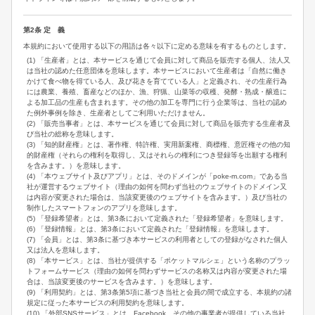
第2条 定 義
本規約において使用する以下の用語は各々以下に定める意味を有するものとします。
(1) 「生産者」とは、本サービスを通じて会員に対して商品を販売する個人、法人又
は当社の認めた任意団体を意味します。本サービスにおいて生産者は「自然に働き
かけて食べ物を得ている人、及び花きを育てている人」と定義され、その生産行為
には農業、養殖、畜産などのほか、漁、狩猟、山菜等の収穫、発酵・熟成・醸造に
よる加工品の生産も含まれます。その他の加工を専門に行う企業等は、当社の認め
た例外事例を除き、生産者としてご利用いただけません。
(2) 「販売当事者」とは、本サービスを通じて会員に対して商品を販売する生産者及
び当社の総称を意味します。
(3) 「知的財産権」とは、著作権、特許権、実用新案権、商標権、意匠権その他の知
的財産権（それらの権利を取得し、又はそれらの権利につき登録等を出願する権利
を含みます。）を意味します。
(4) 「本ウェブサイト及びアプリ」とは、そのドメインが「poke-m.com」である当
社が運営するウェブサイト（理由の如何を問わず当社のウェブサイトのドメイン又
は内容が変更された場合は、当該変更後のウェブサイトを含みます。）及び当社の
制作したスマートフォンのアプリを意味します。
(5) 「登録希望者」とは、第3条において定義された「登録希望者」を意味します。
(6) 「登録情報」とは、第3条において定義された「登録情報」を意味します。
(7) 「会員」とは、第3条に基づき本サービスの利用者としての登録がなされた個人
又は法人を意味します。
(8) 「本サービス」とは、当社が提供する「ポケットマルシェ」という名称のプラッ
トフォームサービス（理由の如何を問わずサービスの名称又は内容が変更された場
合は、当該変更後のサービスを含みます。）を意味します。
(9) 「利用契約」とは、第3条第5項に基づき当社と会員の間で成立する、本規約の諸
規定に従った本サービスの利用契約を意味します。
(10) 「外部SNSサービス」とは、Facebook、その他の事業者が提供している当社