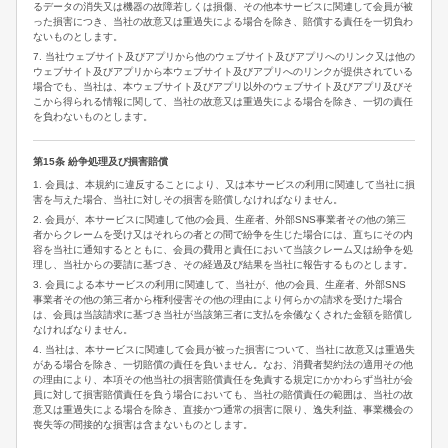
るデータの消失又は機器の故障若しくは損傷、その他本サービスに関連して会員が被
った損害につき、当社の故意又は重過失による場合を除き、賠償する責任を一切負わ
ないものとします。
7. 当社ウェブサイト及びアプリから他のウェブサイト及びアプリへのリンク又は他の
ウェブサイト及びアプリから本ウェブサイト及びアプリへのリンクが提供されている
場合でも、当社は、本ウェブサイト及びアプリ以外のウェブサイト及びアプリ及びそ
こから得られる情報に関して、当社の故意又は重過失による場合を除き、一切の責任
を負わないものとします。
第15条 紛争処理及び損害賠償
1. 会員は、本規約に違反することにより、又は本サービスの利用に関連して当社に損
害を与えた場合、当社に対しその損害を賠償しなければなりません。
2. 会員が、本サービスに関連して他の会員、生産者、外部SNS事業者その他の第三
者からクレームを受け又はそれらの者との間で紛争を生じた場合には、直ちにその内
容を当社に通知するとともに、会員の費用と責任において当該クレーム又は紛争を処
理し、当社からの要請に基づき、その経過及び結果を当社に報告するものとします。
3. 会員による本サービスの利用に関連して、当社が、他の会員、生産者、外部SNS
事業者その他の第三者から権利侵害その他の理由により何らかの請求を受けた場合
は、会員は当該請求に基づき当社が当該第三者に支払を余儀なくされた金額を賠償し
なければなりません。
4. 当社は、本サービスに関連して会員が被った損害について、当社に故意又は重過失
がある場合を除き、一切賠償の責任を負いません。なお、消費者契約法の適用その他
の理由により、本項その他当社の損害賠償責任を免責する規定にかかわらず当社が会
員に対して損害賠償責任を負う場合においても、当社の賠償責任の範囲は、当社の故
意又は重過失による場合を除き、直接かつ通常の損害に限り、逸失利益、事業機会の
喪失等の間接的な損害は含まないものとします。