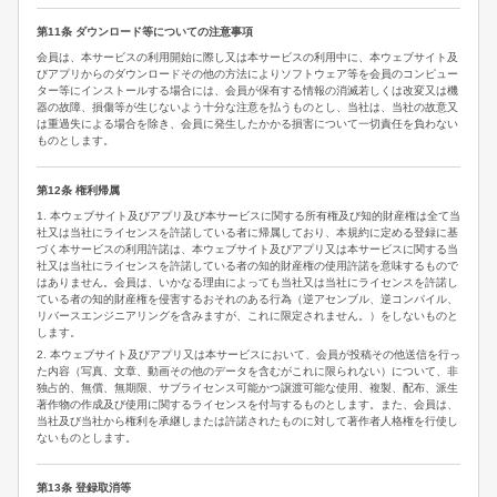
第11条 ダウンロード等についての注意事項
会員は、本サービスの利用開始に際し又は本サービスの利用中に、本ウェブサイト及
びアプリからのダウンロードその他の方法によりソフトウェア等を会員のコンピュー
ター等にインストールする場合には、会員が保有する情報の消滅若しくは改変又は機
器の故障、損傷等が生じないよう十分な注意を払うものとし、当社は、当社の故意又
は重過失による場合を除き、会員に発生したかかる損害について一切責任を負わない
ものとします。
第12条 権利帰属
1. 本ウェブサイト及びアプリ及び本サービスに関する所有権及び知的財産権は全て当
社又は当社にライセンスを許諾している者に帰属しており、本規約に定める登録に基
づく本サービスの利用許諾は、本ウェブサイト及びアプリ又は本サービスに関する当
社又は当社にライセンスを許諾している者の知的財産権の使用許諾を意味するもので
はありません。会員は、いかなる理由によっても当社又は当社にライセンスを許諾し
ている者の知的財産権を侵害するおそれのある行為（逆アセンブル、逆コンパイル、
リバースエンジニアリングを含みますが、これに限定されません。）をしないものと
します。
2. 本ウェブサイト及びアプリ又は本サービスにおいて、会員が投稿その他送信を行っ
た内容（写真、文章、動画その他のデータを含むがこれに限られない）について、非
独占的、無償、無期限、サブライセンス可能かつ譲渡可能な使用、複製、配布、派生
著作物の作成及び使用に関するライセンスを付与するものとします。また、会員は、
当社及び当社から権利を承継しまたは許諾されたものに対して著作者人格権を行使し
ないものとします。
第13条 登録取消等