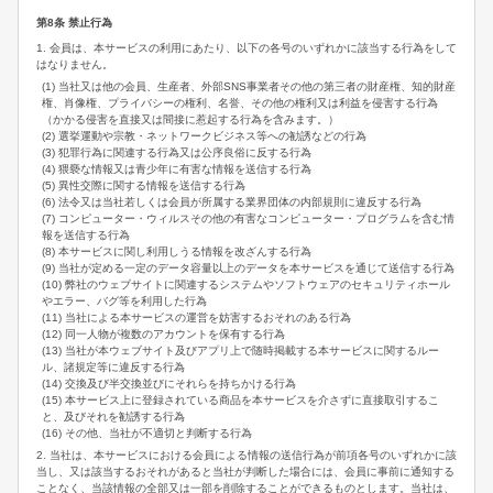
第8条 禁止行為
1. 会員は、本サービスの利用にあたり、以下の各号のいずれかに該当する行為をして
はなりません。
(1) 当社又は他の会員、生産者、外部SNS事業者その他の第三者の財産権、知的財産
権、肖像権、プライバシーの権利、名誉、その他の権利又は利益を侵害する行為
（かかる侵害を直接又は間接に惹起する行為を含みます。）
(2) 選挙運動や宗教・ネットワークビジネス等への勧誘などの行為
(3) 犯罪行為に関連する行為又は公序良俗に反する行為
(4) 猥褻な情報又は青少年に有害な情報を送信する行為
(5) 異性交際に関する情報を送信する行為
(6) 法令又は当社若しくは会員が所属する業界団体の内部規則に違反する行為
(7) コンピューター・ウィルスその他の有害なコンピューター・プログラムを含む情
報を送信する行為
(8) 本サービスに関し利用しうる情報を改ざんする行為
(9) 当社が定める一定のデータ容量以上のデータを本サービスを通じて送信する行為
(10) 弊社のウェブサイトに関連するシステムやソフトウェアのセキュリティホール
やエラー、バグ等を利用した行為
(11) 当社による本サービスの運営を妨害するおそれのある行為
(12) 同一人物が複数のアカウントを保有する行為
(13) 当社が本ウェブサイト及びアプリ上で随時掲載する本サービスに関するルー
ル、諸規定等に違反する行為
(14) 交換及び半交換並びにそれらを持ちかける行為
(15) 本サービス上に登録されている商品を本サービスを介さずに直接取引するこ
と、及びそれを勧誘する行為
(16) その他、当社が不適切と判断する行為
2. 当社は、本サービスにおける会員による情報の送信行為が前項各号のいずれかに該
当し、又は該当するおそれがあると当社が判断した場合には、会員に事前に通知する
ことなく、当該情報の全部又は一部を削除することができるものとします。当社は、