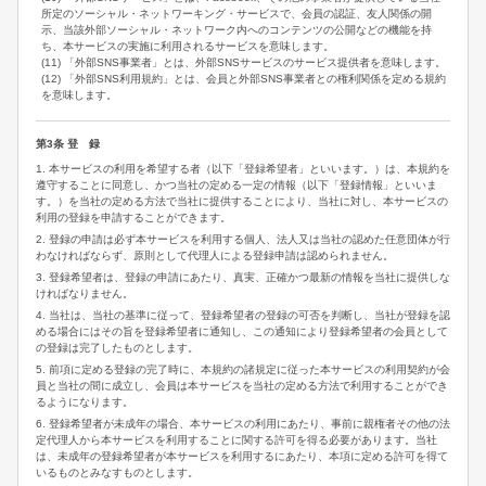
所定のソーシャル・ネットワーキング・サービスで、会員の認証、友人関係の開
示、当該外部ソーシャル・ネットワーク内へのコンテンツの公開などの機能を持
ち、本サービスの実施に利用されるサービスを意味します。
(11) 「外部SNS事業者」とは、外部SNSサービスのサービス提供者を意味します。
(12) 「外部SNS利用規約」とは、会員と外部SNS事業者との権利関係を定める規約
を意味します。
第3条 登 録
1. 本サービスの利用を希望する者（以下「登録希望者」といいます。）は、本規約を
遵守することに同意し、かつ当社の定める一定の情報（以下「登録情報」といいま
す。）を当社の定める方法で当社に提供することにより、当社に対し、本サービスの
利用の登録を申請することができます。
2. 登録の申請は必ず本サービスを利用する個人、法人又は当社の認めた任意団体が行
わなければならず、原則として代理人による登録申請は認められません。
3. 登録希望者は、登録の申請にあたり、真実、正確かつ最新の情報を当社に提供しな
ければなりません。
4. 当社は、当社の基準に従って、登録希望者の登録の可否を判断し、当社が登録を認
める場合にはその旨を登録希望者に通知し、この通知により登録希望者の会員として
の登録は完了したものとします。
5. 前項に定める登録の完了時に、本規約の諸規定に従った本サービスの利用契約が会
員と当社の間に成立し、会員は本サービスを当社の定める方法で利用することができ
るようになります。
6. 登録希望者が未成年の場合、本サービスの利用にあたり、事前に親権者その他の法
定代理人から本サービスを利用することに関する許可を得る必要があります。当社
は、未成年の登録希望者が本サービスを利用するにあたり、本項に定める許可を得て
いるものとみなすものとします。