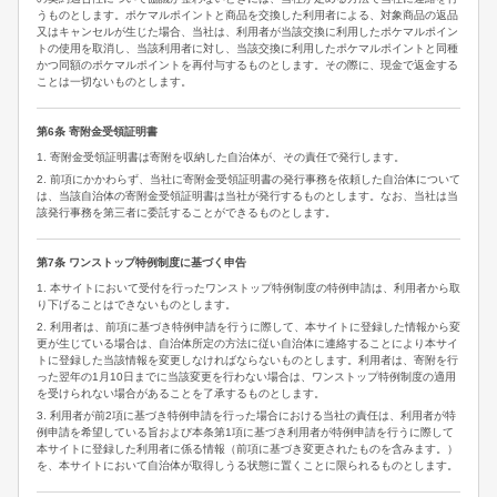
うものとします。ポケマルポイントと商品を交換した利用者による、対象商品の返品
又はキャンセルが生じた場合、当社は、利用者が当該交換に利用したポケマルポイン
トの使用を取消し、当該利用者に対し、当該交換に利用したポケマルポイントと同種
かつ同額のポケマルポイントを再付与するものとします。その際に、現金で返金する
ことは一切ないものとします。
第6条 寄附金受領証明書
1. 寄附金受領証明書は寄附を収納した自治体が、その責任で発行します。
2. 前項にかかわらず、当社に寄附金受領証明書の発行事務を依頼した自治体について
は、当該自治体の寄附金受領証明書は当社が発行するものとします。なお、当社は当
該発行事務を第三者に委託することができるものとします。
第7条 ワンストップ特例制度に基づく申告
1. 本サイトにおいて受付を行ったワンストップ特例制度の特例申請は、利用者から取
り下げることはできないものとします。
2. 利用者は、前項に基づき特例申請を行うに際して、本サイトに登録した情報から変
更が生じている場合は、自治体所定の方法に従い自治体に連絡することにより本サイ
トに登録した当該情報を変更しなければならないものとします。利用者は、寄附を行
った翌年の1月10日までに当該変更を行わない場合は、ワンストップ特例制度の適用
を受けられない場合があることを了承するものとします。
3. 利用者が前2項に基づき特例申請を行った場合における当社の責任は、利用者が特
例申請を希望している旨および本条第1項に基づき利用者が特例申請を行うに際して
本サイトに登録した利用者に係る情報（前項に基づき変更されたものを含みます。）
を、本サイトにおいて自治体が取得しうる状態に置くことに限られるものとします。