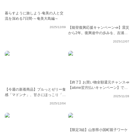
暮らすように旅しよう-奄美の人と交
流を深める7日間-～奄美大島編～
2025/12/09
【能登復興応援キャンペーン📣】震災
から2年。復興途中の歩みを、吉浦さ
んと内濱さんにインタビューしました
2025/12/07
🎤
【終了】お買い物全額還元チャンス📣
【atone翌月払いキャンペーン】でポ
【今週の新着商品】プルっとゼリー食
イントGET✨
感「マドンナ」、甘さにほっこり「甘
2025/11/28
香橙にんじん」、選べる「玄米餅」
2025/12/04
etc.
【限定3組】山形県小国町親子ワーケ