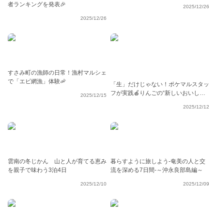
者ランキングを発表🎉
2025/12/26
2025/12/26
すさみ町の漁師の日常！漁村マルシェ
で「エビ網漁」体験🦐
「生」だけじゃない！ポケマルスタッ
フが実践🍎りんごの“新しいおいし
2025/12/15
さ”発見！かんたんレシピ特集
2025/12/12
雲南の冬じかん 山と人が育てる恵み
暮らすように旅しよう-奄美の人と交
を親子で味わう3泊4日
流を深める7日間-～沖永良部島編～
2025/12/10
2025/12/09