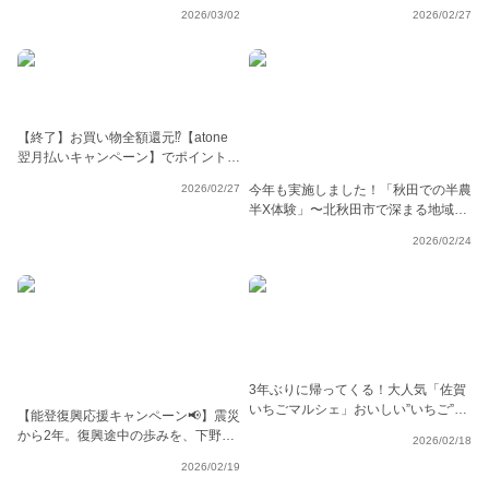
2026/03/02
2026/02/27
【終了】お買い物全額還元⁉️【atone
翌月払いキャンペーン】でポイント
GET✨
2026/02/27
今年も実施しました！「秋田での半農
半X体験」〜北秋田市で深まる地域と
の絆と新しいライフスタイル〜
2026/02/24
3年ぶりに帰ってくる！大人気「佐賀
いちごマルシェ」おいしい”いちご”が
【能登復興応援キャンペーン📢】震災
大集合🍓🥰
から2年。復興途中の歩みを、下野さ
2026/02/18
んと上野さんにインタビューしました
2026/02/19
🎤