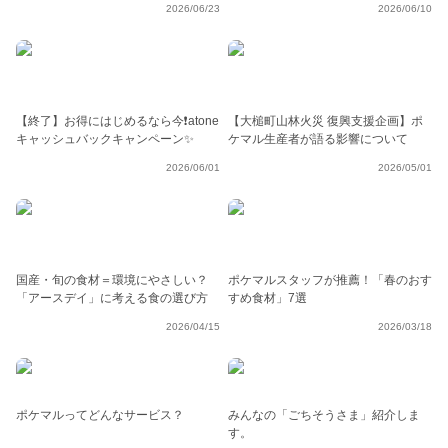
2026/06/23
2026/06/10
【終了】お得にはじめるなら今❗atone
【大槌町山林火災 復興支援企画】ポ
キャッシュバックキャンペーン✨
ケマル生産者が語る影響について
2026/06/01
2026/05/01
国産・旬の食材＝環境にやさしい？
ポケマルスタッフが推薦！「春のおす
「アースデイ」に考える食の選び方
すめ食材」7選
2026/04/15
2026/03/18
ポケマルってどんなサービス？
みんなの「ごちそうさま」紹介しま
す。