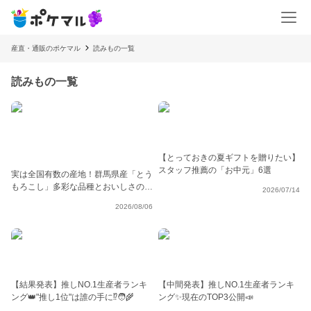
産直・通販のポケマル
読みもの一覧
読みもの一覧
【とっておきの夏ギフトを贈りたい】
スタッフ推薦の「お中元」6選
実は全国有数の産地！群馬県産「とう
もろこし」多彩な品種とおいしさの秘
2026/07/14
密🌽
2026/08/06
【結果発表】推しNO.1生産者ランキ
【中間発表】推しNO.1生産者ランキ
ング👑"推し1位"は誰の手に⁉️🧑‍🌾
ング✨現在のTOP3公開📣