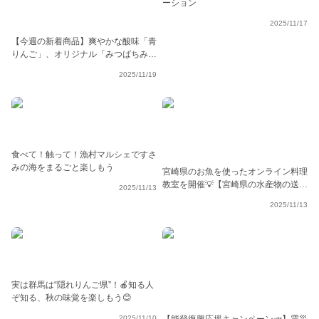
ーション
2025/11/17
【今週の新着商品】爽やかな酸味「青
りんご」、オリジナル「みつばちみか
ん」、ふわっと伸びる「丸餅」etc.
2025/11/19
食べて！触って！漁村マルシェですさ
みの海をまるごと楽しもう
宮崎県のお魚を使ったオンライン料理
教室を開催💡【宮崎県の水産物の送料
2025/11/13
キャンペーンも実施中！】
2025/11/13
実は群馬は“隠れりんご県”！🍎知る人
ぞ知る、秋の味覚を楽しもう😊
2025/11/10