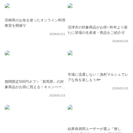
宮崎県のお魚を使ったオンライン料理
教室を開催💡
沼津市の対象商品がお得✨昨年より新
たに登場の生産者・商品をご紹介🛒
2026/01/21
2026/01/20
市場に流通しない！漁村マルシェでレ
アな魚を楽しもう🐟
期間限定500円オフ✨「群馬県」の対
象商品がお得に買える！キャンペーン
2026/01/15
実施中🎉
2026/01/15
結果発表💌ユーザーが選ぶ『推し