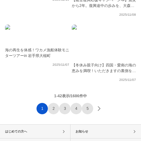
【能登復興応援キャンペーン📣】震災
から2年。復興途中の歩みを、大森さ
んと東井さんにインタビューしました
2025/11/08
🎤
海の再生を体感！ワカメ漁船体験モニ
ターツアーin 岩手県大槌町
2025/11/07
【冬休み親子向け】四国・愛南の海の
恵みを満喫！いただきますの裏側を学
ぶ 親子食育モニターツアー
2025/11/07
1-42表示/1686件中
1
2
3
4
5
はじめての方へ
お知らせ