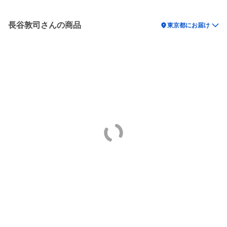
長谷敦司さんの商品
location_on
東京都にお届け