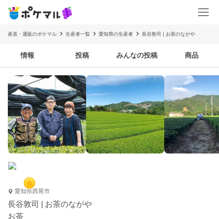
産直・通販のポケマル
生産者一覧
愛知県の生産者
長谷敦司 | お茶のながや
情報
投稿
みんなの投稿
商品
愛知県西尾市
長谷敦司 | お茶のながや
お茶