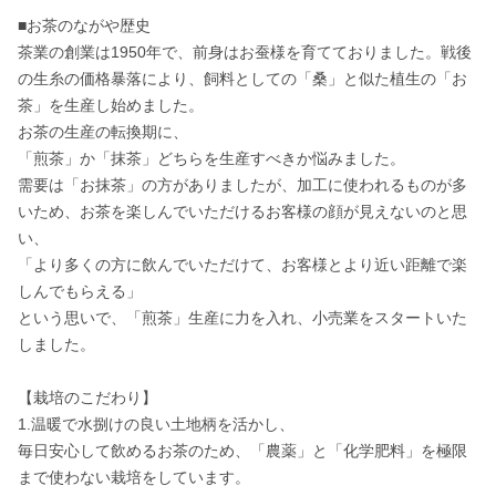
■お茶のながや歴史

茶業の創業は1950年で、前身はお蚕様を育てておりました。戦後
の生糸の価格暴落により、飼料としての「桑」と似た植生の「お
茶」を生産し始めました。

お茶の生産の転換期に、

「煎茶」か「抹茶」どちらを生産すべきか悩みました。

需要は「お抹茶」の方がありましたが、加工に使われるものが多
いため、お茶を楽しんでいただけるお客様の顔が見えないのと思
い、

「より多くの方に飲んでいただけて、お客様とより近い距離で楽
しんでもらえる」

という思いで、「煎茶」生産に力を入れ、小売業をスタートいた
しました。

【栽培のこだわり】

1.温暖で水捌けの良い土地柄を活かし、

毎日安心して飲めるお茶のため、「農薬」と「化学肥料」を極限
まで使わない栽培をしています。
