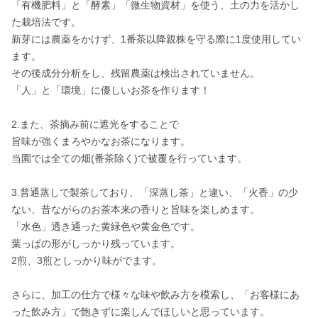
「有機肥料」と「酵素」「微生物資材」を使う、土の力を活かし
た栽培法です。

新芽には農薬をかけず、1番茶以降親株を守る際に1度使用してい
ます。

その後成分分析をし、残留農薬は検出されていません。

「人」と「環境」に優しいお茶を作ります！

2.また、茶摘み前に遮光をすることで

旨味が強くまろやかなお茶になります。

当園では全ての畑(番茶除く)で被覆を行っています。

3.普通蒸しで製茶しており、「深蒸し茶」と違い、「火香」の少
ない、昔ながらのお茶本来の香りと旨味を楽しめます。

「水色」透き通った黄緑色や黄金色です。

葉っぱの形がしっかり残っています。

2煎、3煎としっかり味がでます。

さらに、加工の仕方で様々な味や飲み方を模索し、「お客様にあ
った飲み方」で飽きずに楽しんでほしいと思っています。
