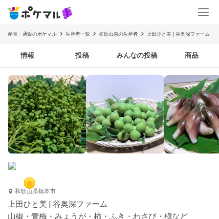
産直・通販のポケマル
生産者一覧
和歌山県の生産者
上田ひと美 | 谷奥深ファーム
情報
投稿
みんなの投稿
商品
和歌山県橋本市
上田ひと美 | 谷奥深ファーム
山椒・青梅・みょうが・柿・ふき・わさび・槇など