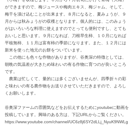
ができますので、梅ジュースや梅肉エキス、梅ジャム、そして、
梅干を漬け込むことが出来ます。８月になると、夏みょうが、９
月からは秋みょうがの収穫となります。個人的には、このみょう
がはいろいろな料理に使えますのでとっても便利ですし、とても
おいしと思います。９月になれば、刀根早生柿、１０月になれば
平核無柿、１１月は富有柿の季節になります。また、１２月には
新米を使った地元のお餅をついています。

　この他にも色々な作物がありますが、谷奥深の特徴としては、
朝晩の気温差が大きため味わいの有る作物に育つのが良いところ
です。

　農業は忙しくて、量的には多くございませんが、四季折々の彩
と味わいの有る農作物をお送りさせていただきますので、よろし
くお願いします。

谷奥深ファームの雰囲気などをお伝えするためにyoutubeに動画を
投稿しています。興味のある方は、下記URLからご覧ください。
