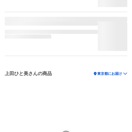
上田ひと美さんの商品
location_on
東京都にお届け