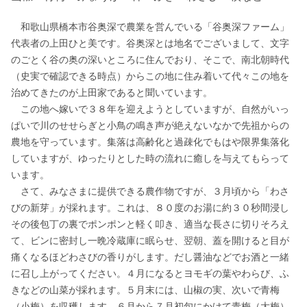
　和歌山県橋本市谷奥深で農業を営んでいる「谷奥深ファーム」
代表者の上田ひと美です。谷奥深とは地名でございまして、文字
のごとく谷の奥の深いところに住んでおり、そこで、南北朝時代
（史実で確認できる時点）からこの地に住み着いて代々この地を
治めてきたのが上田家であると聞いています。

　この地へ嫁いで３８年を迎えようとしていますが、自然がいっ
ぱいで川のせせらぎと小鳥の鳴き声が絶えないなかで先祖からの
農地を守っています。集落は高齢化と過疎化でもはや限界集落化
していますが、ゆったりとした時の流れに癒しを与えてもらって
います。

　さて、みなさまに提供できる農作物ですが、３月頃から「わさ
びの新芽」が採れます。これは、８０度のお湯に約３０秒間浸し
その後包丁の裏でポンポンと軽く叩き、適当な長さに切りそろえ
て、ビンに密封し一晩冷蔵庫に眠らせ、翌朝、蓋を開けると目が
痛くなるほどわさびの香りがします。だし醤油などでお酒と一緒
に召し上がってください。４月になるとヨモギの葉やわらび、ふ
きなどの山菜が採れます。５月末には、山椒の実、次いで青梅
（小梅）を収穫します。６月から７月初旬にかけて青梅（大梅）