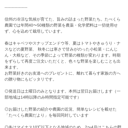
----------------
信州の冷涼な気候が育てた、旨みの詰まった野菜たち。たべくら
農園では年間40〜50種類の野菜を農薬・化学肥料は一切使用せ
ず、心を込めて栽培しています。
春はキャベツやスナップエンドウ等、夏はトマトやきゅうり・ナ
スなどの夏野菜、 秋冬には寒さで甘みがのった小松菜・にんじ
ん・大根など、その季節によって野菜の種類が変わります。時期
をずらして再度ご注文いただくと、色々な野菜を楽しむことも出
来ます。
お野菜好きのお友達へのプレゼントに、離れて暮らす家族の方へ
の贈り物にもピッタリです。
◎発送日は土曜日のみとなります。本州は翌日お届けします（一
部地域は14時以降のみ時間指定可能です）
◎お届けした野菜の紹介や農園の近況、簡単なレシピを載せた
「たべくら農園だより」を毎回同封しています
◎冬はマイナス10℃以下となる地域のため、2〜4月はこちらの野