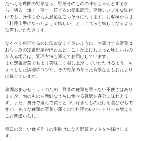
たべくら農園の野菜なら、野菜そのものの味がちゃんとするか
ら、切る・焼く・蒸す・茹でるの簡単調理、至極シンプルな味付
けでも、身体も心も大満足なごちそうになります。お客様からは
「料理上手になったようで嬉しい」と、こちらも嬉しくなるよう
な声もいただきます。
なるべく料理するのに悩まなくて良いように、お届けする野菜は
おなじみの定番野菜がほとんど。ごくたまにちょっと珍しいもの
が入る場合は、調理方法も添えてお届けしています。
また定番野菜でもより美味しく召し上がっていただけるよう、ち
ょっとした調理のコツや、その野菜の育った背景などもおたより
に載せています。
農園おまかせセットのため、野菜の種類を選べない不便さはあり
ますが、旬のものを新鮮なうちに食べる贅沢を存分に味わえま
す。また、自分で選んで買うとつい好きなものだけを選びがちで
すが、色々な種類の野菜が届くので料理のレパートリーも増える
こと間違いなし。
毎日の楽しい食卓作りの手助けになる野菜セットをお届けしま
す。