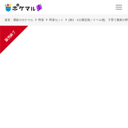
産直・通販のポケマル
野菜
野菜セット
[第2・4土曜定期／クール便] 子育て農家の
販売終了