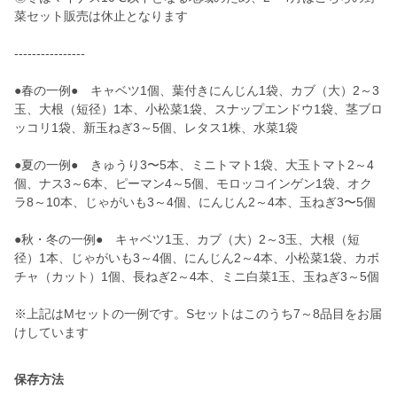
菜セット販売は休止となります
----------------
●春の一例● キャベツ1個、葉付きにんじん1袋、カブ（大）2～3
玉、大根（短径）1本、小松菜1袋、スナップエンドウ1袋、茎ブロ
ッコリ1袋、新玉ねぎ3～5個、レタス1株、水菜1袋
●夏の一例● きゅうり3〜5本、ミニトマト1袋、大玉トマト2～4
個、ナス3～6本、ピーマン4～5個、モロッコインゲン1袋、オク
ラ8～10本、じゃがいも3～4個、にんじん2～4本、玉ねぎ3〜5個
●秋・冬の一例● キャベツ1玉、カブ（大）2～3玉、大根（短
径）1本、じゃがいも3～4個、にんじん2～4本、小松菜1袋、カボ
チャ（カット）1個、長ねぎ2～4本、ミニ白菜1玉、玉ねぎ3～5個
※上記はMセットの一例です。Sセットはこのうち7～8品目をお届
けしています
保存方法