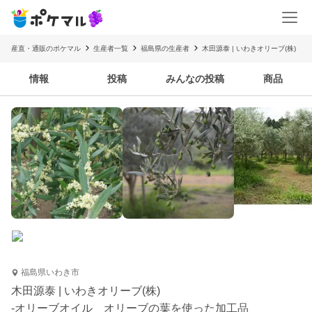
産直・通販のポケマル
生産者一覧
福島県の生産者
木田源泰 | いわきオリーブ(株)
情報
投稿
みんなの投稿
商品
福島県いわき市
木田源泰 | いわきオリーブ(株)
-オリーブオイル オリーブの葉を使った加工品