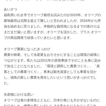
あいさつ

福島県いわき市でオリーブ栽培を試みたのが2010年。オリーブの
露地栽培は北限を超えて難しいと言われましたが、2016年から搾
油を始めるに至りました。本格的な栽培地になるまでの道のりは
まだまだ遠いと思いますが、オリーブを活かした、プラス オリー
ブの商品開発で頑張っていきたいと思います。

オリーブ農家になったきっかけ

農業や林業、そして水産業をおろそかにすることは環境の崩壊に
つながります。私たちは2011年の原発事故でそのことを身に染み
て知ることになりました。「環境と調和した農業づくり」、「産
業としての農業づくり」、将来は観光資源としても事業を活か
し、福島の新しい農業を再生したいという思いがきっかけでし
た。

生産物にかける思い

オリーブは食の多様化とともに、日本の食にも欠かせないものに
なりました。健康と新しいおいしさを私たちにもたらしてくれ