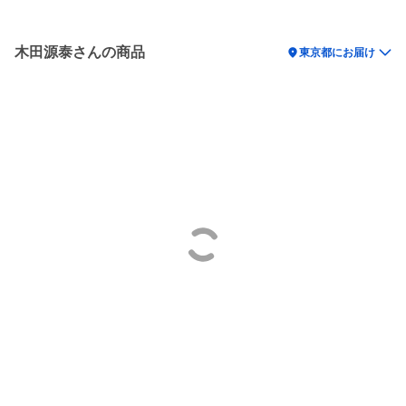
木田源泰さんの商品
location_on
東京都にお届け