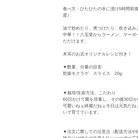
食べ方：ひたひたの水に浸け5時間前後
度）
油で炒めたり、煮つけたり、炊き込み
中華！！八宝菜からラーメン、マーボ
ただけます。
木耳のお店オリジナルレシピ付き！
▼数量、分量の目安
乾燥キクラゲ スライス 20g
▼栽培/生産方法、こだわり
60日かけて菌を培養し、その後30日
可愛いねぇ綺麗だねぇ今日は元気だね
いで育てています。
▼注文に際しての注意点（配送方法や