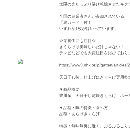
太陽の光たっぷり浴び乾燥させたキク
全国の農業者さんが参加されている、
「農カード」付！
いずれか1枚がはいっています。
☆栄養価にも注目☆
きくらげは美味しいだけじゃない！
テレビなどでも大変注目を浴びており
https://www9.nhk.or.jp/gatten/articles
天日干し後、仕上げにきくらげ専用乾
▼商品概要
豊川産 天日干し乾燥きくらげ ホー
▼品種・味の特徴・食べ方
品種：あらげきくらげ
特徴：無味無臭に近く、ぷるぷるこり