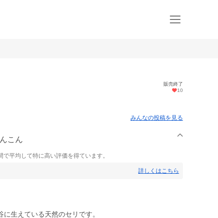
販売終了
10
みんなの投稿を見る
れんこん
間で平均して特に高い評価を得ています。
詳しくはこちら
谷に生えている天然のセリです。