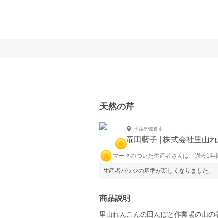
天然の芹
千葉県佐倉市
竜田藍子 | 株式会社里山
マークのついた生産者さんは、過去1年
生産者バッジの基準が新しくなりました。
商品説明
里山れんこんの田んぼと作業場の山の