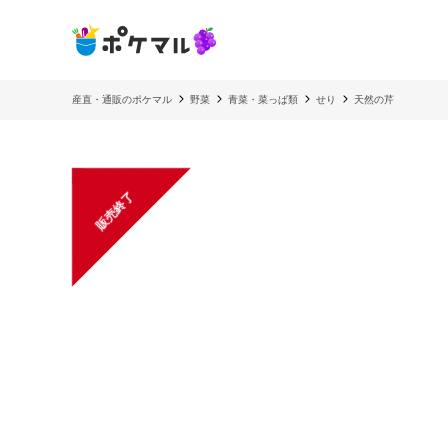
産直・通販のポケマル
野菜
青菜・菜っぱ類
せり
天然の芹
販売終了