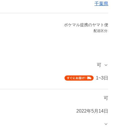
千葉県
ポケマル提携のヤマト便
配送区分:
可
1~3日
可
2022年5月14日