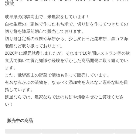
漬物
岐阜県の飛騨高山で、米農家をしています！

自社生産の、家族で作ったもち米で、切り餅を作ってつきたての
切り餅を陣屋前朝市で販売しております。

切り餅は定番の豆餅や草餅から、少し変わった昆布餅、黒ゴマ海
老餅など取り扱っております。

2020年に親元就農しましたが、それまで10年間レストラン等の飲
食店で働いて得た知識や経験を活かした商品開発に取り組んでい
ます。

また、飛騨高山の野菜で漬物も作って販売しています。

有名な赤かぶの漬物を、なるべく添加物を入れない素朴な味を目
指しています。

餅屋ならでは、農家ならではのお餅や漬物をぜひご賞味くださ
い！
販売中の商品