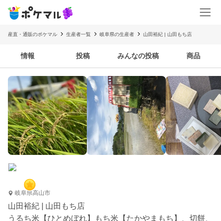
産直・通販のポケマル
生産者一覧
岐阜県の生産者
山田裕紀 | 山田もち店
情報
投稿
みんなの投稿
商品
岐阜県高山市
山田裕紀 | 山田もち店
うるち米【ひとめぼれ】もち米【たかやまもち】、切餅、