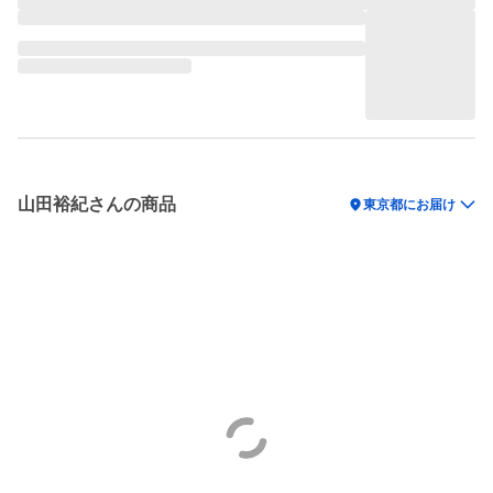
山田裕紀さんの商品
location_on
東京都にお届け