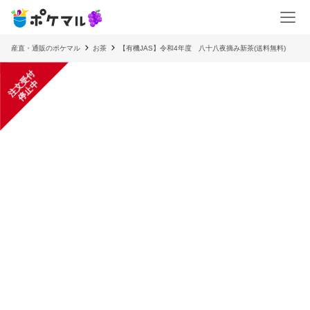
産直・通販のポケマル
お茶
【有機JAS】令和4年度 八十八夜摘み新茶(送料無料)
注
文
受
付
停
止
中