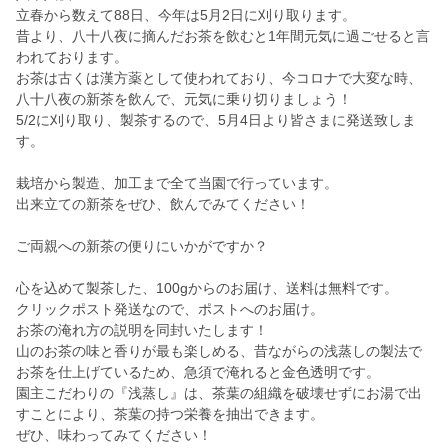
立春から数えて88日、今年は5月2日に刈り取ります。
昔より、八十八夜に摘んだお茶を飲むと1年間元気に過ごせると言
われております。
お茶は古くは漢方薬として使われており、今コロナで大変な時、
八十八夜の新茶を飲んで、元気に乗り切りましょう！
5/2に刈り取り、製茶するので、5月4日より皆さまに発送致しま
す。
栽培から製造、加工まで全て当園で行っています。
出来立ての新茶をぜひ、飲んでみてください！
ご両親への新茶の便りにいかがですか？
心を込めて製茶した、100gからのお届け、送料は無料です。
クリックポスト発送なので、ポストへのお届け。
お茶の淹れ方の説明を同封いたします！
山のお茶の味と香りが最も楽しめる、昔ながらの浅蒸しの製法で
お茶を仕上げているため、急須で淹れると金色透明です。
園主こだわりの『浅蒸し』は、茶葉の組織を破壊せずにお湯で出
すことにより、茶葉の持つ栄養を抽出できます。
ぜひ、味わってみてください！