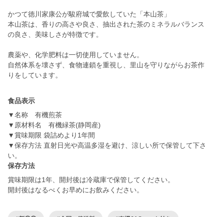
かつて徳川家康公が駿府城で愛飲していた「本山茶」
本山茶は、香りの高さや良さ、抽出された茶のミネラルバランス
の良さ、美味しさが特徴です。
農薬や、化学肥料は一切使用していません。
自然体系を壊さず、食物連鎖を重視し、里山を守りながらお茶作
りをしています。
食品表示
▼名称 有機煎茶
▼原材料名 有機緑茶(静岡産)
▼賞味期限 袋詰めより1年間
▼保存方法 直射日光や高温多湿を避け、涼しい所で保管して下さ
い。
保存方法
賞味期限は1年、開封後は冷蔵庫で保管してください。
開封後はなるべくお早めにお飲みください。