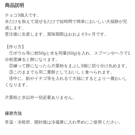
商品説明
チョコ3個入です。
水だけを加えて混ぜるだけで短時間で簡単においしい大福餅が完
成します。
受注後に生産します。賞味期限はおおよそ3ヶ月です。
【作り方】
①ボウル等に粉50gと水を同量(50g)を入れ、スプーンやヘラで1
分程度練ると餅になります。
②練って餅になったら片栗粉をまぶし3個に切り分け丸めます。
③このままでも羽二重餅としておいしく食べられます。
④中に、餡やイチゴ等を入れるて大福にするとより一層おいし
くなります。
片栗粉と水以外一切必要ありません。
保存方法
常温・冷暗所、開封後は冷蔵庫に入れ早めにご使用ください。