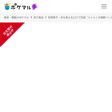
産直・通販のポケマル
加工食品
知育菓子：水を加えるだけで完成「らくらく大福餅パック1
注
文
受
付
停
止
中