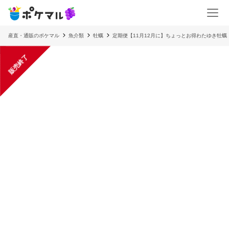
産直・通販のポケマル
魚介類
牡蠣
定期便【11月12月に】ちょっとお得わたゆき牡
販売終了