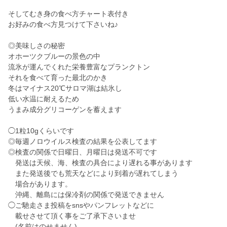
そしてむき身の食べ方チャート表付き
お好みの食べ方見つけて下さいね♪
◎美味しさの秘密
オホーツクブルーの景色の中
流氷が運んでくれた栄養豊富なプランクトン
それを食べて育った最北のかき
冬はマイナス20℃サロマ湖は結氷し
低い水温に耐えるため
うまみ成分グリコーゲンを蓄えます
◯1粒10gくらいです
◎毎週ノロウイルス検査の結果を公表してます
◎検査の関係で日曜日、月曜日は発送不可です
発送は天候、海、検査の具合により遅れる事があります
また発送後でも荒天などにより到着が遅れてしまう
場合があります。
沖縄、離島には保冷剤の関係で発送できません
◯ご馳走さま投稿をsnsやパンフレットなどに
載せさせて頂く事をご了承下さいませ
(名前はのせません)