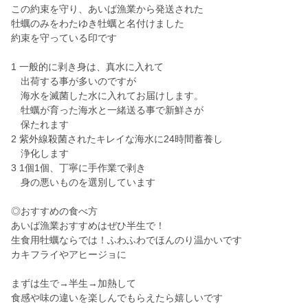
この約束を守り、あいば漁業から発送された
牡蠣のみをわたゆき牡蠣と名付けました
約束を守っている印です
1 一般的に剥き身は、真水に入れて
出荷する事が多いのですが
海水を滅菌した水に入れてお届けします。
牡蠣が育った海水と一緒送る事で新鮮さが
保たれます
2 紫外線殺菌されたキレイな海水に24時間蓄養し
浄化します
3 1個1個、丁寧に手作業で剥き
身の悪いものを選別しています
◎おすすめの食べ方
あいば漁業おすすめはぜひ半生で！
生食用牡蠣ならでは！ふわふわでほんのり温かいです
カキフライやアヒージョに
まずは生で→半生→加熱して
食感や味の違いを楽しんでもらえたら嬉しいです