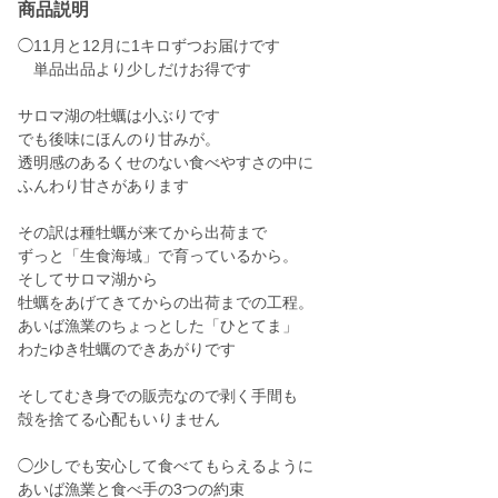
商品説明
◯11月と12月に1キロずつお届けです
単品出品より少しだけお得です
サロマ湖の牡蠣は小ぶりです
でも後味にほんのり甘みが。
透明感のあるくせのない食べやすさの中に
ふんわり甘さがあります
その訳は種牡蠣が来てから出荷まで
ずっと「生食海域」で育っているから。
そしてサロマ湖から
牡蠣をあげてきてからの出荷までの工程。
あいば漁業のちょっとした「ひとてま」
わたゆき牡蠣のできあがりです
そしてむき身での販売なので剥く手間も
殻を捨てる心配もいりません
◯少しでも安心して食べてもらえるように
あいば漁業と食べ手の3つの約束