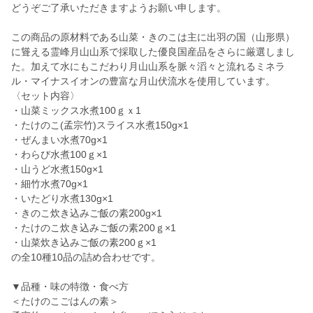
どうぞご了承いただきますようお願い申します。
この商品の原材料である山菜・きのこは主に出羽の国（山形県）
に聳える霊峰月山山系で採取した優良国産品をさらに厳選しまし
た。加えて水にもこだわり月山山系を脈々滔々と流れるミネラ
ル・マイナスイオンの豊富な月山伏流水を使用しています。
〈セット内容〉
・山菜ミックス水煮100ｇｘ1
・たけのこ(孟宗竹)スライス水煮150g×1
・ぜんまい水煮70g×1
・わらび水煮100ｇ×1
・山うど水煮150g×1
・細竹水煮70g×1
・いたどり水煮130g×1
・きのこ炊き込みご飯の素200g×1
・たけのこ炊き込みご飯の素200ｇ×1
・山菜炊き込みご飯の素200ｇ×1
の全10種10品の詰め合わせです。
▼品種・味の特徴・食べ方
＜たけのこごはんの素＞