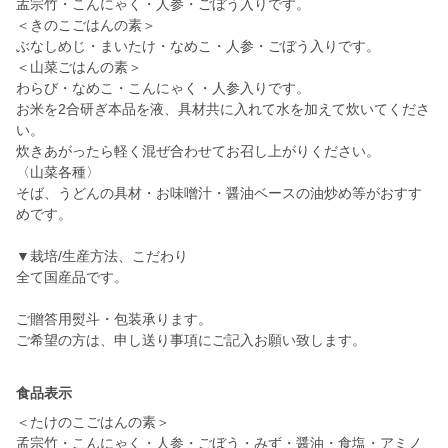
孟宗竹・こんにゃく・人参・ごぼう入りです。
＜きのこごはんの素＞
ぶなしめじ・まいたけ・なめこ・人参・ごぼう入りです。
＜山菜ごはんの素＞
わらび・なめこ・こんにゃく・人参入りです。
お米を2合研ぎ本品を液、具材共に入れて水を加えて炊いてくださ
い。
炊きあがったら軽く混ぜ合わせてお召し上がりください。
〈山菜各種〉
そば、うどんの具材・お味噌汁・醤油ベースの油炒め等がおすす
めです。
▼栽培/生産方法、こだわり
全て国産品です。
ご贈答用熨斗・包装承ります。
ご希望の方は、申し送り事項にご記入お願い致します。
食品表示
＜たけのこごはんの素＞
孟宗竹・こんにゃく・人参・ごぼう・みず・醤油・食塩・アミノ