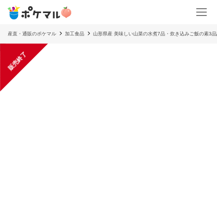
産直・通販のポケマル
加工食品
山形県産 美味しい山菜の水煮7品・炊き込みご飯の素3
販売終了