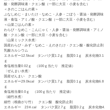
酸・発酵調味液・クエン酸（一部に大豆・小麦を含む）
＜きのこごはんの素＞
ぶなしめじ・まいたけ・なめこ・人参・ごぼう・醤油・発酵調味
液・食塩・アミノ酸・クエン酸（一部に大豆・小麦を含む）
＜山菜ごはんの素＞
わらび・なめこ・こんにゃく・人参・醤油・発酵調味液・アミノ
酸・クエン酸（一部に大豆・小麦を含む）
〈山菜ミックス水煮〉
国産わらび・みず・なめこ・えのきたけ・クエン酸・酸化防止剤
乳酸カルシウム
エネルギー12.5kcal タンパク質1.2ｇ 脂質0.1ｇ 炭水化物3.1
ｇ
食塩相当量0.02ｇ （100ｇ当たり 推定値）
〈ぜんまい水煮〉
国産ぜんまい クエン酸
エネルギー29.0kcal タンパク質1.7ｇ 脂質0.1ｇ 炭水化物6.8
ｇ
食塩相当量0.0ｇ （100ｇ当たり 推定値）
〈細竹水煮〉
細竹（根曲がり竹） クエン酸 酸化防止剤
エネルギー 23Ｋcal タンパク質2.7ｇ 脂質0.2ｇ 炭水化物4.