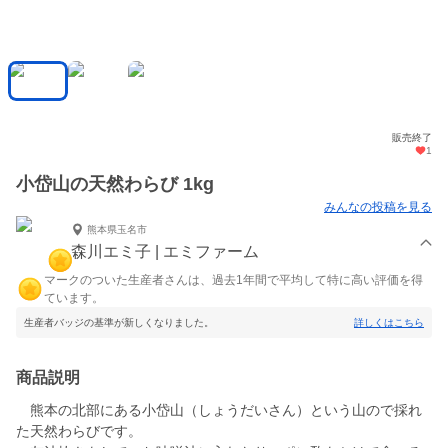
販売終了
1
小岱山の天然わらび 1kg
みんなの投稿を見る
熊本県玉名市
森川エミ子 | エミファーム
マークのついた生産者さんは、過去1年間で平均して特に高い評価を得
ています。
生産者バッジの基準が新しくなりました。
詳しくはこちら
商品説明
熊本の北部にある小岱山（しょうだいさん）という山ので採れ
た天然わらびです。