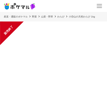
産直・通販のポケマル
野菜
山菜・野草
わらび
小岱山の天然わらび 1kg
販売終了