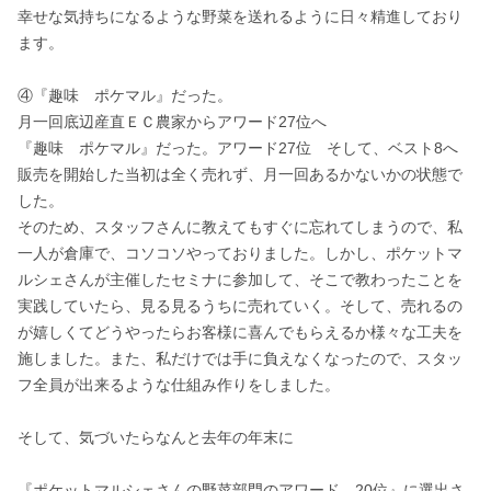
幸せな気持ちになるような野菜を送れるように日々精進しており
ます。

④『趣味　ポケマル』だった。

月一回底辺産直ＥＣ農家からアワード27位へ

『趣味　ポケマル』だった。アワード27位　そして、ベスト8へ

販売を開始した当初は全く売れず、月一回あるかないかの状態で
した。

そのため、スタッフさんに教えてもすぐに忘れてしまうので、私
一人が倉庫で、コソコソやっておりました。しかし、ポケットマ
ルシェさんが主催したセミナに参加して、そこで教わったことを
実践していたら、見る見るうちに売れていく。そして、売れるの
が嬉しくてどうやったらお客様に喜んでもらえるか様々な工夫を
施しました。また、私だけでは手に負えなくなったので、スタッ
フ全員が出来るような仕組み作りをしました。

そして、気づいたらなんと去年の年末に

『ポケットマルシェさんの野菜部門のアワード　20位』に選出さ