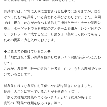
野菜作りは、非常に天候に左右される仕事ではありますが、自分
が作ったものを美味しいと言われる喜びがあります。また、当園
では、現在、かながわ食べる通信を手掛けたデザイナーや管理栄
養士、ターゲットである主婦の方とチームを組み、レシピ付きの
リーフレットを作成するなど、野菜をより美味しく食べてもらう
ための提案に力を入れております。

◆当農園で心掛けていること◆

①『畑に足繁く通い野菜を観察しなさい！〜農薬節減へのこだわ
り〜』

これが、農業界　唯一の共通した考え　かつ　うちの農園で心掛
けていることです。

就農前に様々な農家にお手伝いやお話を聞きにいきました。

結果、人ごとに言っていることが全然違う（涙）。

『多くの種類の野菜をつくるべき！』という意見があれば

真逆の『野菜の種類を絞るべき』等々。
