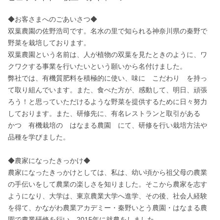
◆お客さまへのごあいさつ◆

双葉農園の佐野浩司です。名水の里で知られる神奈川県の秦野で
野菜を栽培しております。

双葉農園という名前は、人が植物の双葉を見たときのように、ワ
クワクする事業を行いたいという願いから名付けました。

弊社では、有機質肥料を積極的に使い、味に　こだわり　を持っ
て取り組んでいます。また、食べた方が、感動して、明日、頑張
ろう！と思っていただけるような野菜を提供するために日々努力
しております。また、研修先に、有名レストランと取引がある　
かつ　有機栽培の　はなまる農園　にて、研修を行い栽培方法や
品種を学びました。

◆農家になったきっかけ◆

農家になったきっかけとしては、私は、幼い頃から祖父母の農業
の手伝いをして農業の楽しさを知りました。そこから農家を志す
ようになり、大学は、東京農業大学へ進学、その後、社会人経験
を得て、かながわ農業アカデミー・秦野いとう農園・はなまる農
園で農業研修を行い、2015年に就農をしました、
