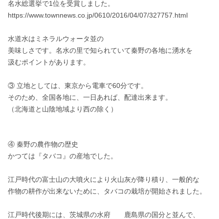
名水総選挙で1位を受賞しました。

https://www.townnews.co.jp/0610/2016/04/07/327757.html

水道水はミネラルウォータ並の

美味しさです。名水の里で知られていて秦野の各地に湧水を

汲むポイントがあります。

③ 立地としては、東京から電車で60分です。

そのため、全国各地に、一日あれば、配達出来ます。

（北海道と山陰地域より西の除く）

④ 秦野の農作物の歴史

かつては『タバコ』の産地でした。

江戸時代の富士山の大噴火により火山灰が降り積り、一般的な

作物の耕作が出来ないために、タバコの栽培が開始されました。

江戸時代後期には、茨城県の水府　　鹿島県の国分と並んで、
