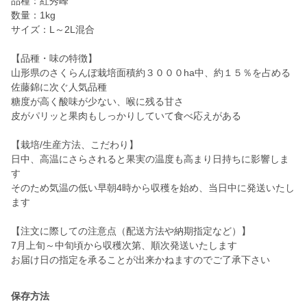
品種：紅秀峰
数量：1kg
サイズ：L～2L混合
【品種・味の特徴】
山形県のさくらんぼ栽培面積約３０００ha中、約１５％を占める
佐藤錦に次ぐ人気品種
糖度が高く酸味が少ない、喉に残る甘さ
皮がパリッと果肉もしっかりしていて食べ応えがある
【栽培/生産方法、こだわり】
日中、高温にさらされると果実の温度も高まり日持ちに影響しま
す
そのため気温の低い早朝4時から収穫を始め、当日中に発送いたし
ます
【注文に際しての注意点（配送方法や納期指定など）】
7月上旬～中旬頃から収穫次第、順次発送いたします
お届け日の指定を承ることが出来かねますのでご了承下さい
保存方法