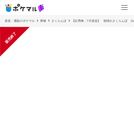
産直・通販のポケマル
果物
さくらんぼ
【紅秀峰・7月発送】 朝採れさくらんぼ 1kg
販売終了