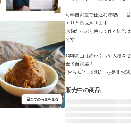
毎年自家製で仕込む味噌は、昔
くりと熟成させます

米麹たっぷり使って作る味噌は
です

飛騨高山は赤かぶらや大根を使
全て自家製！

販売中の商品
filter
全ての写真を見る