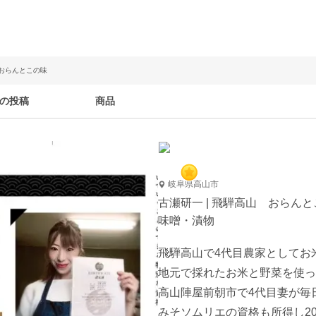
 おらんとこの味
の投稿
商品
岐阜県高山市
古瀬研一 | 飛騨高山 おらん
味噌・漬物
飛騨高山で4代目農家としてお
地元で採れたお米と野菜を使っ
高山陣屋前朝市で4代目妻が毎
みそソムリエの資格も所得し20