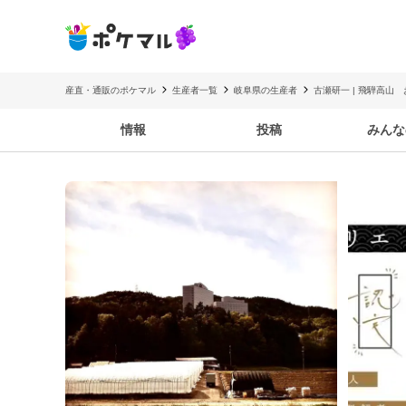
産直・通販のポケマル
生産者一覧
岐阜県の生産者
古瀬研一 | 飛騨高山
情報
投稿
みんな