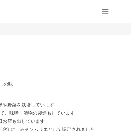
とこの味
米や野菜を栽培しています

て、味噌・漬物の製造もしています

日お店も出しています

19年に、みそソムリエとして認定されました
