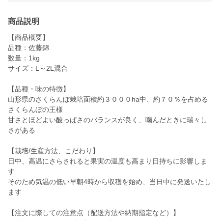
商品説明
【商品概要】
品種：佐藤錦
数量：1kg
サイズ：L～2L混合
【品種・味の特徴】
山形県のさくらんぼ栽培面積約３０００ha中、約７０％を占める
さくらんぼの王様
甘さとほどよい酸っぱさのバランスが良く、噛んだときに瑞々し
さがある
【栽培/生産方法、こだわり】
日中、高温にさらされると果実の温度も高まり日持ちに影響しま
す
そのため気温の低い早朝4時から収穫を始め、当日中に発送いたし
ます
【注文に際しての注意点（配送方法や納期指定など）】