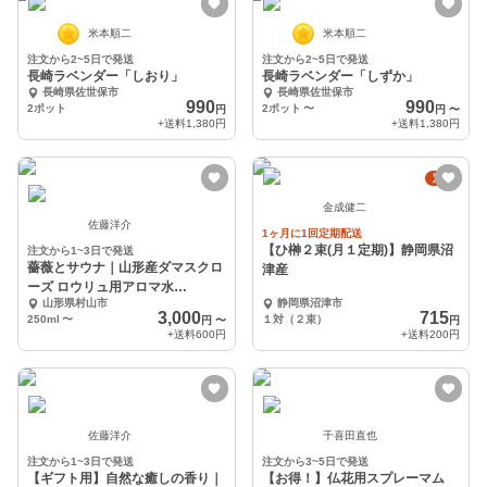
米本順二
米本順二
注文から2~5日で発送
注文から2~5日で発送
長崎ラベンダー「しおり」
長崎ラベンダー「しずか」
長崎県佐世保市
長崎県佐世保市
990
990
2ポット
2ポット
〜
円
円
〜
+送料
1,380円
+送料
1,380円
定期
金成健二
佐藤洋介
1ヶ月に1回定期配送
【ひ榊２束(月１定期)】静岡県沼
注文から1~3日で発送
薔薇とサウナ｜山形産ダマスクロ
津産
ーズ ロウリュ用アロマ水
山形県村山市
静岡県沼津市
［250mL］
3,000
715
250ml
〜
１対（２束）
円
〜
円
+送料
600円
+送料
200円
佐藤洋介
千喜田直也
注文から1~3日で発送
注文から3~5日で発送
【ギフト用】自然な癒しの香り｜
【お得！】仏花用スプレーマム