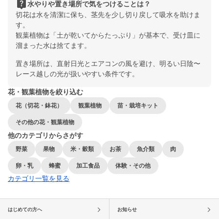
live_help
水やりや置き場所で気をつけることは？
切花は水を清潔に保ち、茎先を少し切り戻して吸水を助けま
す。
観葉植物は「土が乾いてからたっぷり」が基本で、受け皿に
溜まった水は捨てます。
置き場所は、直射日光とエアコンの風を避け、明るい日陰〜
レース越しの光が扱いやすい条件です。
花・観葉植物を絞り込む
花（切花・鉢花）
観葉植物
苗・栽培キット
その他の花・観葉植物
他のカテゴリからさがす
野菜
果物
米・穀類
お茶
魚介類
肉
卵・乳
蜂蜜
加工食品
体験・その他
カテゴリ一覧を見る
はじめての方へ
お知らせ