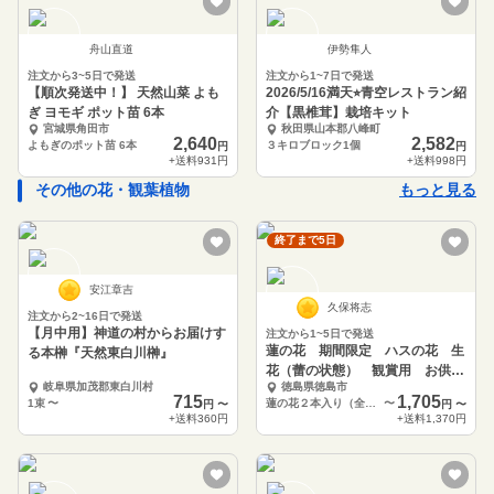
舟山直道
伊勢隼人
注文から3~5日で発送
注文から1~7日で発送
【順次発送中！】 天然山菜 よも
2026/5/16満天⭐︎青空レストラン紹
ぎ ヨモギ ポット苗 6本
介【黒椎茸】栽培キット
宮城県角田市
秋田県山本郡八峰町
2,640
2,582
よもぎのポット苗 6本
３キロブロック1個
円
円
+送料
931円
+送料
998円
その他の花・観葉植物
もっと見る
終了まで5日
安江章吉
久保将志
注文から2~16日で発送
【月中用】神道の村からお届けす
注文から1~5日で発送
蓮の花 期間限定 ハスの花 生
る本榊『天然東白川榊』
花（蕾の状態） 観賞用 お供え
岐阜県加茂郡東白川村
徳島県徳島市
用 【久保の蓮根】
715
1,705
1束
〜
蓮の花２本入り（全長４５センチ前後）
〜
円
〜
円
〜
+送料
360円
+送料
1,370円