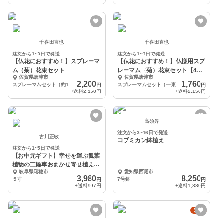
千喜田直也
千喜田直也
注文から1~3日で発送
注文から1~3日で発送
【仏花におすすめ！】スプレーマ
【仏花におすすめ！】仏様用スプ
ム（菊）花束セット
レーマム（菊）花束セット【4束
佐賀県唐津市
佐賀県唐津市
セット】
2,200
1,760
スプレーマムセット（約12本～15本）（品種や色はおまかせになります。）
スプレーマムセット（一束約3本から5本）×4（品種や色はおまかせになります。）
円
円
+送料
2,150円
+送料
2,150円
高須昇
注文から3~16日で発送
古川正敏
コブミカン鉢植え
注文から1~5日で発送
【お中元ギフト】幸せを運ぶ観葉
植物の三輪車おまかせ寄せ植え
岐阜県瑞穂市
愛知県西尾市
（3～4品種）
3,980
8,250
５寸
7号鉢
円
円
+送料
997円
+送料
1,380円
定期