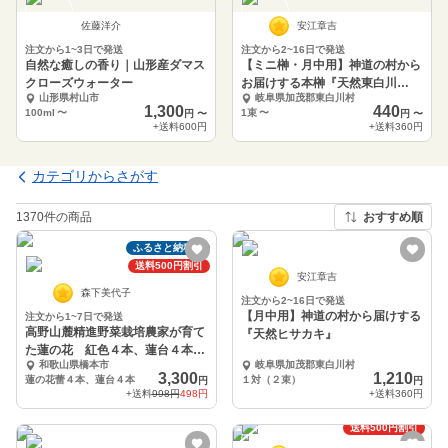
佐藤洋介
安江章吉
注文から1~3日で発送
注文から2~16日で発送
自然な癒しの香り｜山形産ダマス
【ミニ榊・月中用】神道の村から
クローズウォーター
お届けする本榊『天然東白川
山形県村山市
岐阜県加茂郡東白川村
榊』
1,300
440
100ml
〜
1束
〜
円
〜
円
〜
+送料
600円
+送料
360円
カテゴリからさがす
1370件の商品
おすすめ順
ふるさと納税可
送料500円割引
安江章吉
森下美代子
注文から2~16日で発送
【月中用】神道の村から届けする
注文から1~7日で発送
高野山麓精進野菜栽培農家が育て
『天然ヒサカキ』
た蓮の花 紅色４本、蓮台４本セ
和歌山県橋本市
岐阜県加茂郡東白川村
ット
3,300
1,210
蓮の花蕾４本、蓮台４本
１対（２束）
円
円
+送料
998円
498円
+送料
360円
ふるさと納税可
送料500円割引