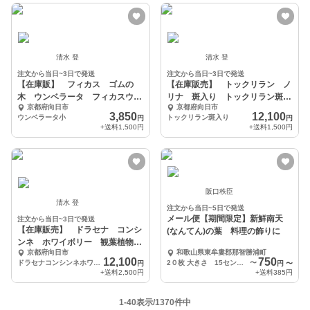
清水 登
清水 登
注文から当日~3日で発送
注文から当日~3日で発送
【在庫販】 フィカス ゴムの
【在庫販売】 トックリラン ノ
木 ウンベラータ フィカスウン
リナ 斑入り トックリラン斑入
京都府向日市
京都府向日市
ベラータ インテリアグ
り 観葉植物 ドライ
3,850
12,100
ウンベラータ小
トックリラン斑入り
円
円
+送料
1,500円
+送料
1,500円
阪口秩臣
清水 登
注文から当日~5日で発送
メール便【期間限定】新鮮南天
注文から当日~3日で発送
【在庫販売】 ドラセナ コンシ
(なんてん)の葉 料理の飾りに
ンネ ホワイボリー 観葉植物
京都府向日市
和歌山県東牟婁郡那智勝浦町
特大 インテリア
12,100
750
ドラセナコンシンネホワイボリー
2０枚 大きさ 15センチ前後
〜
円
円
〜
+送料
2,500円
+送料
385円
1-40表示/1370件中