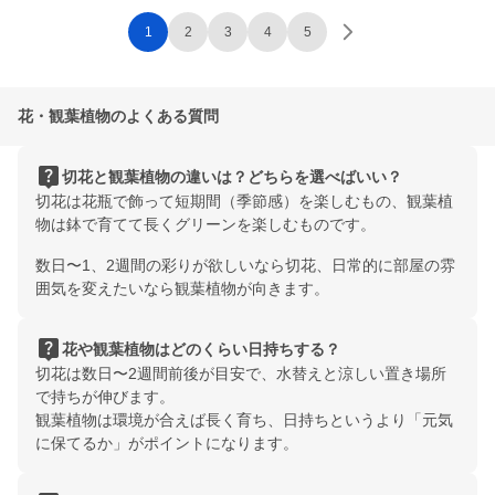
1
2
3
4
5
花・観葉植物のよくある質問
live_help
切花と観葉植物の違いは？どちらを選べばいい？
切花は花瓶で飾って短期間（季節感）を楽しむもの、観葉植
物は鉢で育てて長くグリーンを楽しむものです。
数日〜1、2週間の彩りが欲しいなら切花、日常的に部屋の雰
囲気を変えたいなら観葉植物が向きます。
live_help
花や観葉植物はどのくらい日持ちする？
切花は数日〜2週間前後が目安で、水替えと涼しい置き場所
で持ちが伸びます。
観葉植物は環境が合えば長く育ち、日持ちというより「元気
に保てるか」がポイントになります。