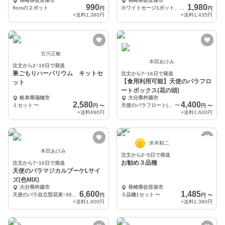
長崎県佐世保市
長崎県佐世保市
990
1,980
9cmの２ポット
ホワイトセージ1ポット、リトルマミー1ポット、しずか1ポット
円
円
+送料
1,380円
+送料
1,435円
古川正敏
本田あけみ
注文から2~10日で発送
巣ごもりハーバリウム キットセ
注文から7~16日で発送
【食用利用可能】天使のバラフロ
ット
ートボックス(花の頭)
岐阜県瑞穂市
大分県杵築市
2,580
4,400
１セット
〜
天使のバラフロート(花の頭)Sサイズ
〜
円
〜
円
〜
+送料
690円
+送料
1,600円
米本順二
本田あけみ
注文から2~5日で発送
お勧め３品種
注文から7~10日で発送
天使のバラマジカルブーケLサイ
ズ(色MIX)
大分県杵築市
長崎県佐世保市
6,600
1,485
天使のバラ自立型花束~35cm20本前後
３品種1セット
〜
円
円
〜
+送料
1,600円
+送料
1,380円