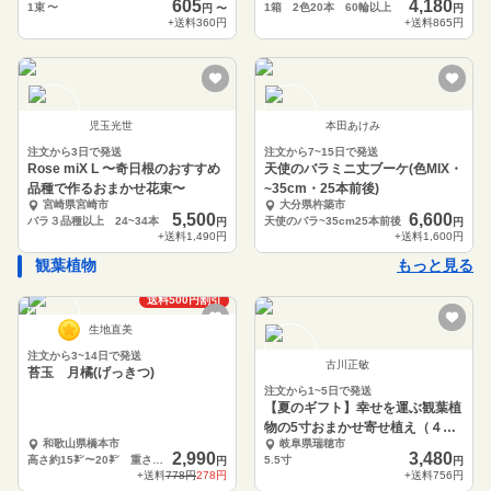
605
4,180
1束
〜
1箱 2色20本 60輪以上
円
〜
円
+送料
360円
+送料
865円
児玉光世
本田あけみ
注文から3日で発送
注文から7~15日で発送
Rose miX L 〜奇日根のおすすめ
天使のバラミニ丈ブーケ(色MIX・
品種で作るおまかせ花束〜
~35cm・25本前後)
宮崎県宮崎市
大分県杵築市
5,500
6,600
バラ３品種以上 24~34本
天使のバラ~35cm25本前後
円
円
+送料
1,490円
+送料
1,600円
観葉植物
もっと見る
ふるさと納税可
送料500円割引
生地直美
注文から3~14日で発送
古川正敏
苔玉 月橘(げっきつ)
注文から1~5日で発送
【夏のギフト】幸せを運ぶ観葉植
物の5寸おまかせ寄せ植え（４～
和歌山県橋本市
岐阜県瑞穂市
５品種）
2,990
3,480
高さ約15㌢〜20㌢ 重さ約300㌘
5.5寸
円
円
+送料
778円
278円
+送料
756円