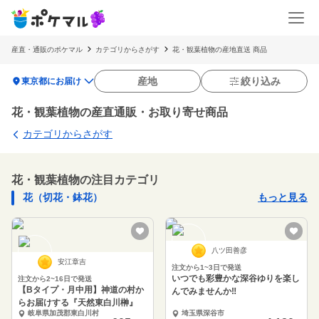
産直・通販のポケマル
カテゴリからさがす
花・観葉植物の産地直送 商品
location_on
産地
絞り込み
東京都にお届け
花・観葉植物の産直通販・お取り寄せ商品
カテゴリからさがす
花・観葉植物の注目カテゴリ
花（切花・鉢花）
もっと見る
八ツ田善彦
安江章吉
注文から1~3日で発送
いつでも彩豊かな深谷ゆりを楽し
注文から2~16日で発送
【Bタイプ・月中用】神道の村か
んでみませんか‼︎
らお届けする『天然東白川榊』
岐阜県加茂郡東白川村
埼玉県深谷市