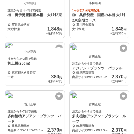
小林靖明
小林靖明
注文から当日~2日で発送
1ヶ月に1回定期配送
榊 奥伊勢産国産本榊 大1対2束
榊 奥伊勢産 国産の本榊 大1対
2束定期コース
石川県金沢市
石川県金沢市
1,848
1,848
大1対2束
大1対2束
円
円
+送料
330円
+送料
330円
小林正志
古川正敏
注文から2~3日で発送
机上榊(25cm)
注文から4~7日で発送
アジアン・プランツ パラソル
東京都あきる野市
岐阜県瑞穂市
380
2,370
一対
商品サイズW11ｘW22～28.5
円
円
+送料
690円
+送料
690円
古川正敏
古川正敏
注文から4~7日で発送
注文から4~7日で発送
多肉植物アジアン・プランツ バ
多肉植物アジアン・プランツ ル
ード
ーフ
岐阜県瑞穂市
岐阜県瑞穂市
2,370
2,370
商品サイズW11ｘW23.5～28.5
商品サイズW11ｘW23.5～28.5
円
円