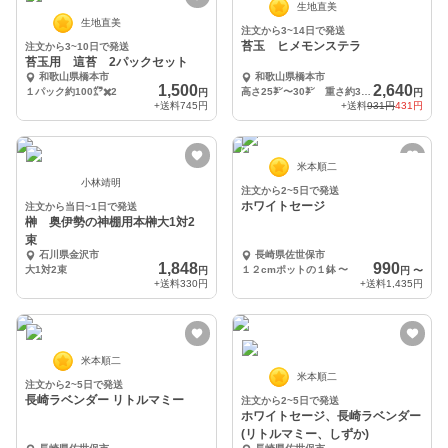
生地直美
生地直美
注文から3~14日で発送
苔玉 ヒメモンステラ
注文から3~10日で発送
苔玉用 這苔 2パックセット
和歌山県橋本市
和歌山県橋本市
1,500
2,640
１パック約100㌘✖️2
高さ25㌢〜30㌢ 重さ約300㌘
円
円
+送料
745円
+送料
931円
431円
米本順二
小林靖明
注文から2~5日で発送
ホワイトセージ
注文から当日~1日で発送
榊 奥伊勢の神棚用本榊大1対2
束
石川県金沢市
長崎県佐世保市
1,848
990
大1対2束
１２cmポットの１鉢
〜
円
円
〜
+送料
330円
+送料
1,435円
米本順二
米本順二
注文から2~5日で発送
長崎ラベンダー リトルマミー
注文から2~5日で発送
ホワイトセージ、長崎ラベンダー
(リトルマミー、しずか)