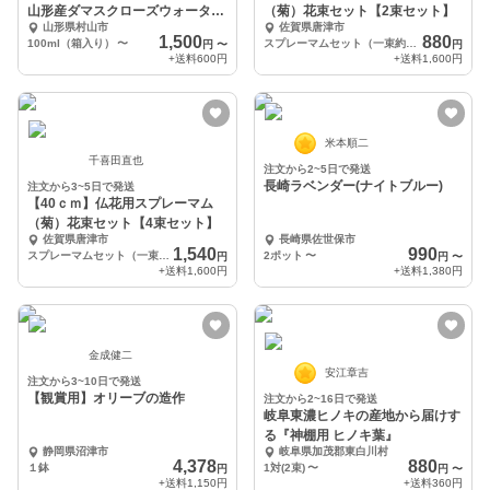
山形産ダマスクローズウォーター
（菊）花束セット【2束セット】
山形県村山市
佐賀県唐津市
［100mL］
1,500
880
100ml（箱入り）
〜
スプレーマムセット（一束約3本から5本）×2（品種や色はおまかせになります。）
円
〜
円
+送料
600円
+送料
1,600円
米本順二
千喜田直也
注文から2~5日で発送
長崎ラベンダー(ナイトブルー)
注文から3~5日で発送
【40ｃｍ】仏花用スプレーマム
（菊）花束セット【4束セット】
佐賀県唐津市
長崎県佐世保市
1,540
990
スプレーマムセット（一束約3本から5本）×2（品種や色はおまかせになります。）
2ポット
〜
円
円
〜
+送料
1,600円
+送料
1,380円
金成健二
安江章吉
注文から3~10日で発送
【観賞用】オリーブの造作
注文から2~16日で発送
岐阜東濃ヒノキの産地から届けす
る『神棚用 ヒノキ葉』
静岡県沼津市
岐阜県加茂郡東白川村
4,378
880
１鉢
1対(2束)
〜
円
円
〜
+送料
1,150円
+送料
360円