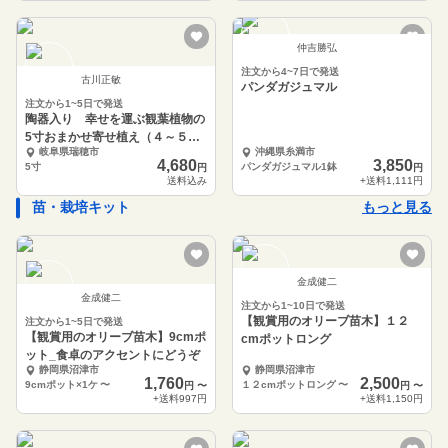
仲吉勝弘
注文から4~7日で発送
古川正敏
パンダガジュマル
注文から1~5日で発送
陶器入り 幸せを運ぶ観葉植物の
5寸おまかせ寄せ植え（４～５品
岐阜県瑞穂市
沖縄県糸満市
種）
4,680
3,850
5寸
パンダガジュマル1鉢
円
円
送料込み
+送料
1,111円
苗・栽培キット
もっと見る
金成健二
金成健二
注文から1~10日で発送
【観賞用のオリーブ苗木】１２
注文から1~5日で発送
【観賞用のオリーブ苗木】9cmポ
cmポットロング
ット_食卓のアクセントにどうぞ
静岡県沼津市
静岡県沼津市
1,760
2,500
9cmポット×1ケ
〜
１２cmポットロング
〜
円
〜
円
〜
+送料
997円
+送料
1,150円