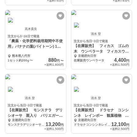
+送料
745円
+送料
745円
高木貴良
清水 登
注文から3~16日で発送
「農薬・化学肥料栽培期間中不使
注文から当日~3日で発送
【在庫販売】 フィカス ゴムの
用」バナナの葉(バイトーン) 1セ
木 ウンベラータ フィカスウン
ット約200g
熊本県八代市
京都府向日市
ベラータ インテリア
880
4,400
1セット約200g
〜
在庫販売ウンベラータ
円
〜
円
+送料
1,600円
+送料
1,500円
清水 登
清水 登
注文から当日~3日で発送
注文から当日~3日で発送
【在庫販売】 モンステラ デリ
【在庫販売】 ドラセナ コンシ
シオーサ 斑入り バリエガー
ンネ レインボー 観葉植物 特
京都府向日市
京都府向日市
タ レア 希少
大 インテリア 室内
13,200
12,100
モンステラデリシオーサ斑入り
ドラセナコンシンネレインボー
円
円
+送料
1,500円
+送料
2,500円