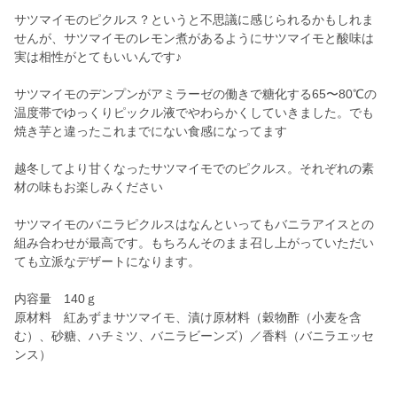
サツマイモのピクルス？というと不思議に感じられるかもしれま
せんが、サツマイモのレモン煮があるようにサツマイモと酸味は
実は相性がとてもいいんです♪
サツマイモのデンプンがアミラーゼの働きで糖化する65〜80℃の
温度帯でゆっくりピックル液でやわらかくしていきました。でも
焼き芋と違ったこれまでにない食感になってます
越冬してより甘くなったサツマイモでのピクルス。それぞれの素
材の味もお楽しみください
サツマイモのバニラピクルスはなんといってもバニラアイスとの
組み合わせが最高です。もちろんそのまま召し上がっていただい
ても立派なデザートになります。
内容量 140ｇ
原材料 紅あずまサツマイモ、漬け原材料（穀物酢（小麦を含
む）、砂糖、ハチミツ、バニラビーンズ）／香料（バニラエッセ
ンス）