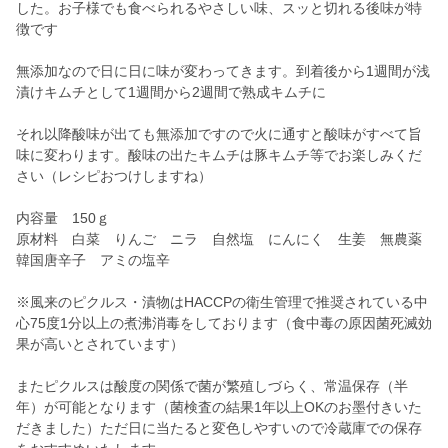
した。お子様でも食べられるやさしい味、スッと切れる後味が特
徴です
無添加なので日に日に味が変わってきます。到着後から1週間が浅
漬けキムチとして1週間から2週間で熟成キムチに
それ以降酸味が出ても無添加ですので火に通すと酸味がすべて旨
味に変わります。酸味の出たキムチは豚キムチ等でお楽しみくだ
さい（レシピおつけしますね）
内容量 150ｇ
原材料 白菜 りんご ニラ 自然塩 にんにく 生姜 無農薬
韓国唐辛子 アミの塩辛
※風来のピクルス・漬物はHACCPの衛生管理で推奨されている中
心75度1分以上の煮沸消毒をしております（食中毒の原因菌死滅効
果が高いとされています）
またピクルスは酸度の関係で菌が繁殖しづらく、常温保存（半
年）が可能となります（菌検査の結果1年以上OKのお墨付きいた
だきました）ただ日に当たると変色しやすいので冷蔵庫での保存