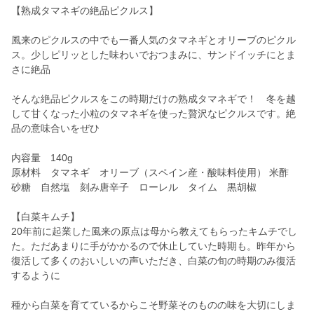
【熟成タマネギの絶品ピクルス】
風来のピクルスの中でも一番人気のタマネギとオリーブのピクル
ス。少しピリッとした味わいでおつまみに、サンドイッチにとま
さに絶品
そんな絶品ピクルスをこの時期だけの熟成タマネギで！ 冬を越
して甘くなった小粒のタマネギを使った贅沢なピクルスです。絶
品の意味合いをぜひ
内容量 140g
原材料 タマネギ オリーブ（スペイン産・酸味料使用） 米酢
砂糖 自然塩 刻み唐辛子 ローレル タイム 黒胡椒
【白菜キムチ】
20年前に起業した風来の原点は母から教えてもらったキムチでし
た。ただあまりに手がかかるので休止していた時期も。昨年から
復活して多くのおいしいの声いただき、白菜の旬の時期のみ復活
するように
種から白菜を育てているからこそ野菜そのものの味を大切にしま