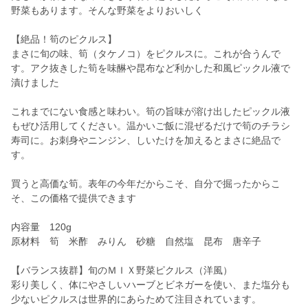
野菜もあります。そんな野菜をよりおいしく
【絶品！筍のピクルス】
まさに旬の味、筍（タケノコ）をピクルスに。これが合うんで
す。アク抜きした筍を味醂や昆布など利かした和風ピックル液で
漬けました
これまでにない食感と味わい。筍の旨味が溶け出したピックル液
もぜひ活用してください。温かいご飯に混ぜるだけで筍のチラシ
寿司に。お刺身やニンジン、しいたけを加えるとまさに絶品で
す。
買うと高価な筍。表年の今年だからこそ、自分で掘ったからこ
そ、この価格で提供できます
内容量 120g
原材料 筍 米酢 みりん 砂糖 自然塩 昆布 唐辛子
【バランス抜群】旬のＭＩＸ野菜ピクルス（洋風）
彩り美しく、体にやさしいハーブとビネガーを使い、また塩分も
少ないピクルスは世界的にあらためて注目されています。