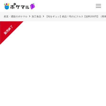
産直・通販のポケマル
加工食品
【旬をギュッ】絶品！筍のピクルス【送料200円】（簡
販売終了