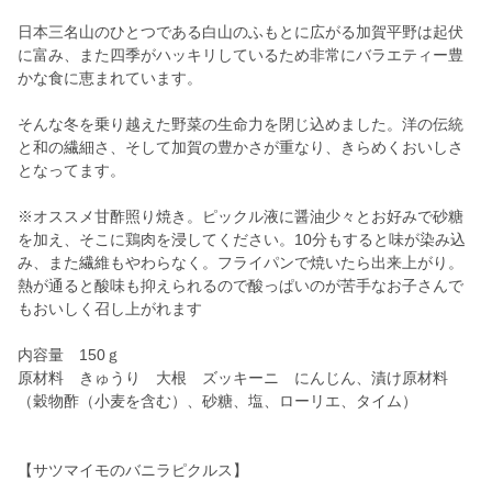
日本三名山のひとつである白山のふもとに広がる加賀平野は起伏
に富み、また四季がハッキリしているため非常にバラエティー豊
かな食に恵まれています。
そんな冬を乗り越えた野菜の生命力を閉じ込めました。洋の伝統
と和の繊細さ、そして加賀の豊かさが重なり、きらめくおいしさ
となってます。
※オススメ甘酢照り焼き。ピックル液に醤油少々とお好みで砂糖
を加え、そこに鶏肉を浸してください。10分もすると味が染み込
み、また繊維もやわらなく。フライパンで焼いたら出来上がり。
熱が通ると酸味も抑えられるので酸っぱいのが苦手なお子さんで
もおいしく召し上がれます
内容量 150ｇ
原材料 きゅうり 大根 ズッキーニ にんじん、漬け原材料
（穀物酢（小麦を含む）、砂糖、塩、ローリエ、タイム）
【サツマイモのバニラピクルス】