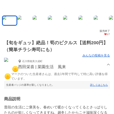
販売終了
47
【旬をギュッ】絶品！筍のピクルス【送料200円】
（簡単チラシ寿司にも）
みんなの投稿を見る
石川県能美大成町
西田栄喜 | 菜園生活 風来
マークのついた生産者さんは、過去1年間で平均して特に高い評価を得
ています。
生産者バッジの基準が新しくなりました。
詳しくはこちら
商品説明
普段の生活にご褒美を。春めいて暖かくなってくるとさっぱりし
たものが欲しくなってきますね。越冬したからこそ滋味深くなる