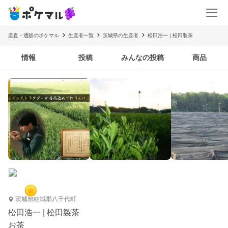
産直・通販のポケマル
生産者一覧
茨城県の生産者
松田浩一 | 松田製茶
情報
投稿
みんなの投稿
商品
茨城県結城郡八千代町
松田浩一 | 松田製茶
お茶