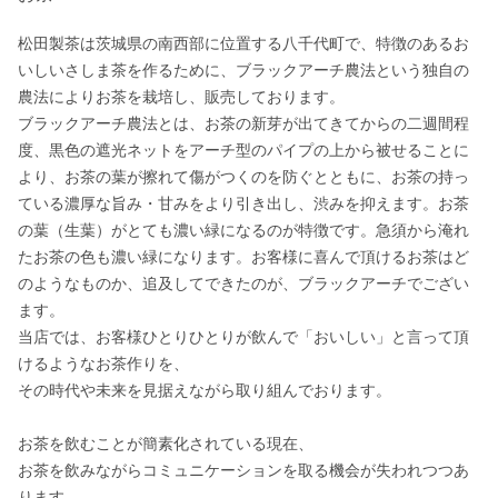
松田製茶は茨城県の南西部に位置する八千代町で、特徴のあるお
いしいさしま茶を作るために、ブラックアーチ農法という独自の
農法によりお茶を栽培し、販売しております。

ブラックアーチ農法とは、お茶の新芽が出てきてからの二週間程
度、黒色の遮光ネットをアーチ型のパイプの上から被せることに
より、お茶の葉が擦れて傷がつくのを防ぐとともに、お茶の持っ
ている濃厚な旨み・甘みをより引き出し、渋みを抑えます。お茶
の葉（生葉）がとても濃い緑になるのが特徴です。急須から淹れ
たお茶の色も濃い緑になります。お客様に喜んで頂けるお茶はど
のようなものか、追及してできたのが、ブラックアーチでござい
ます。

当店では、お客様ひとりひとりが飲んで「おいしい」と言って頂
けるようなお茶作りを、

その時代や未来を見据えながら取り組んでおります。

お茶を飲むことが簡素化されている現在、

お茶を飲みながらコミュニケーションを取る機会が失われつつあ
ります。
