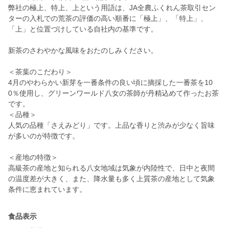
弊社の極上、特上、上という用語は、JA全農ふくれん茶取引セン
ターの入札での荒茶の評価の高い順番に「極上」、「特上」、
「上」と位置づけしている自社内の基準です。
新茶のさわやかな風味をおたのしみください。
＜茶葉のこだわり＞
4月のやわらかい新芽を一番条件の良い頃に摘採した一番茶を10
0％使用し、グリーンワールド八女の茶師が丹精込めて作ったお茶
です。
＜品種＞
人気の品種「さえみどり」です。上品な香りと渋みが少なく旨味
が多いのが特徴です。
＜産地の特徴＞
高級茶の産地と知られる八女地域は気象が内陸性で、日中と夜間
の温度差が大きく、また、降水量も多く上質茶の産地として気象
食品表示