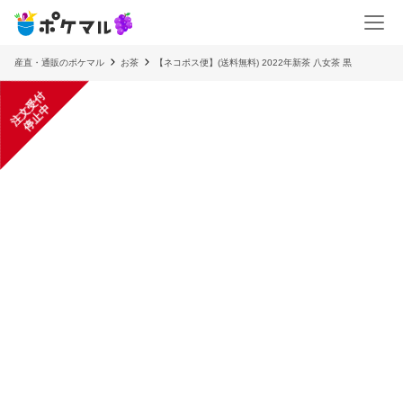
産直・通販のポケマル
お茶
【ネコポス便】(送料無料) 2022年新茶 八女茶 黒
注
文
受
付
停
止
中