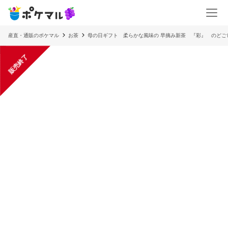
産直・通販のポケマル
お茶
母の日ギフト 柔らかな風味の 早摘み新茶 『彩』 のどご
販売終了