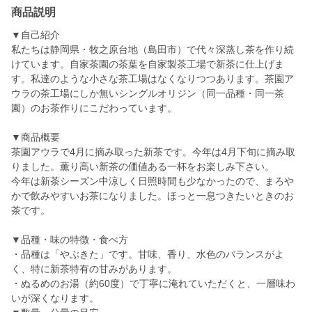
商品説明
▼自己紹介
私たちは静岡県・牧之原台地（島田市）で代々深蒸し茶を作り続
けています。自家茶園の茶葉を自家製茶工場で新茶に仕上げま
す。私達のような小さな茶工場はなくなりつつあります。茶園ア
ウラの茶工場にしか無いシングルオリジン（同一品種・同一茶
園）のお茶作りにこだわっています。
▼商品概要
茶園アウラで4月に摘み取った新茶です。今年は4月下旬に摘み取
りました。薫り高い新茶の価値ある一杯をお楽しみ下さい。
今年は新茶シーズン中涼しく日照時間も少なかったので、まろや
かで飲みやすいお茶になりました。ほっと一息つきたいときのお
茶です。
▼品種・味の特徴・食べ方
・品種は「やぶきた」です。甘味、香り、水色のバランスがよ
く、特に新茶特有の甘みがあります。
・ぬるめのお湯（約60度）で丁寧に淹れていただくと、一層味わ
いが深くなります。