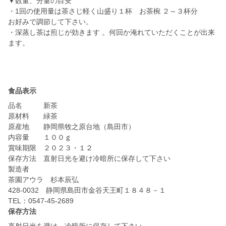
▼数量、分量の目安
・1回の使用量は茶さじ軽く山盛り１杯 お茶椀 ２～３杯分
お好みで調節して下さい。
・深蒸し茶は煎じが効きます 。何回か淹れていただくことが出来
ます。
食品表示
品名 新茶
原材料 緑茶
原産地 静岡県牧之原台地（島田市）
内容量 １００ｇ
賞味期限 ２０２３・１２
保存方法 直射日光を避け冷暗所に保存して下さい
製造者
茶園アウラ 杉本辰弘
428-0032 静岡県島田市金谷天王町１８４８－１
保存方法