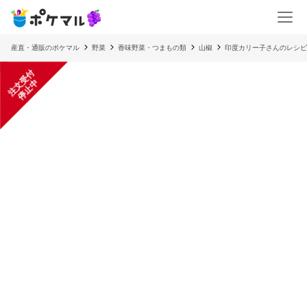
産直・通販のポケマル
野菜
香味野菜・つまもの類
山椒
印度カリー子さんのレシピ
注
文
受
付
停
止
中