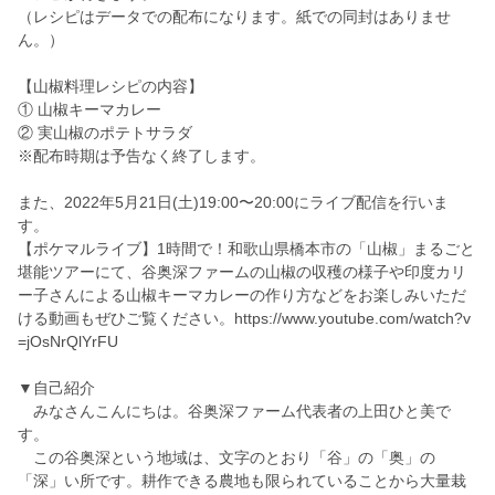
（レシピはデータでの配布になります。紙での同封はありませ
ん。）
【山椒料理レシピの内容】
① 山椒キーマカレー
② 実山椒のポテトサラダ
※配布時期は予告なく終了します。
また、2022年5月21日(土)19:00〜20:00にライブ配信を行いま
す。
【ポケマルライブ】1時間で！和歌山県橋本市の「山椒」まるごと
堪能ツアーにて、谷奥深ファームの山椒の収穫の様子や印度カリ
ー子さんによる山椒キーマカレーの作り方などをお楽しみいただ
ける動画もぜひご覧ください。https://www.youtube.com/watch?v
=jOsNrQlYrFU
▼自己紹介
みなさんこんにちは。谷奥深ファーム代表者の上田ひと美で
す。
この谷奥深という地域は、文字のとおり「谷」の「奥」の
「深」い所です。耕作できる農地も限られていることから大量栽