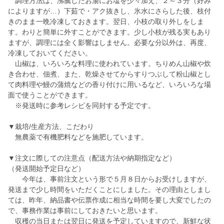
調理方法は、沸騰したお湯にお塩を少々加え、２～３分（好み
によりますが…）下茹で・アク抜きし、氷水にさらした後、枝付
きのまま一晩冷凍しておきます。翌日、小枝の取り外しをしま
す。わりと簡単に外すことができます。少し小枝が残る実もあり
ますが、調理には全く影響はしません。必要な分以外は、再度、
冷凍しておいてください。
山椒は、いろいろな料理に使われています。ちりめん山椒や炊
き合わせ、佃煮、また、乾燥させてからすりつぶして粉山椒とし
て肉料理や鰻の蒲焼などの香り付けに用いるなど、いろいろな場
面で使うことができます。
※発送時に参考レシピを同封する予定です。
▼栽培/生産方法、こだわり
無農薬で有機肥料などを施肥しています。
▼注文に際しての注意点（配送方法や納期指定など）
（発送開始予定日など）
今年は、事前注文という形で５月８日からお受けしますが、
発送まで少し時間をいただくことにしました。その理由としまし
ては、昨年、納品書や伝票作成に相当な時間を要し大変でしたの
で、事務作業は事前にしておきたいと思います。
収穫の当日または翌日に発送を予定していますので、新鮮な状