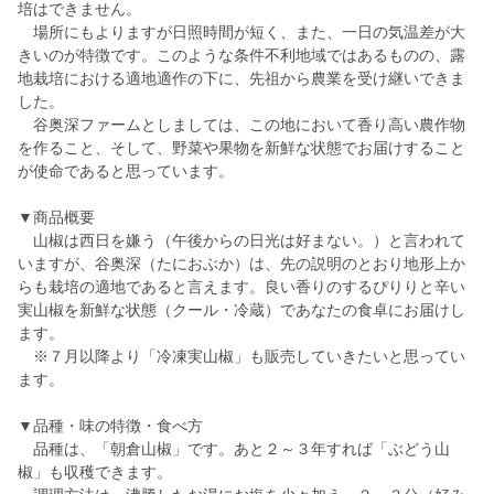
培はできません。
場所にもよりますが日照時間が短く、また、一日の気温差が大
きいのが特徴です。このような条件不利地域ではあるものの、露
地栽培における適地適作の下に、先祖から農業を受け継いできま
した。
谷奥深ファームとしましては、この地において香り高い農作物
を作ること、そして、野菜や果物を新鮮な状態でお届けすること
が使命であると思っています。
▼商品概要
山椒は西日を嫌う（午後からの日光は好まない。）と言われて
いますが、谷奥深（たにおぶか）は、先の説明のとおり地形上か
らも栽培の適地であると言えます。良い香りのするぴりりと辛い
実山椒を新鮮な状態（クール・冷蔵）であなたの食卓にお届けし
ます。
※７月以降より「冷凍実山椒」も販売していきたいと思ってい
ます。
▼品種・味の特徴・食べ方
品種は、「朝倉山椒」です。あと２～３年すれば「ぶどう山
椒」も収穫できます。