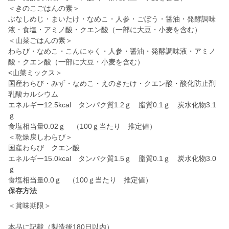
＜きのこごはんの素＞
ぶなしめじ・まいたけ・なめこ・人参・ごぼう・醤油・発酵調味
液・食塩・アミノ酸・クエン酸（一部に大豆・小麦を含む）
＜山菜ごはんの素＞
わらび・なめこ・こんにゃく・人参・醤油・発酵調味液・アミノ
酸・クエン酸（一部に大豆・小麦を含む）
<山菜ミックス＞
国産わらび・みず・なめこ・えのきたけ・クエン酸・酸化防止剤
乳酸カルシウム
エネルギー12.5kcal タンパク質1.2ｇ 脂質0.1ｇ 炭水化物3.1
ｇ
食塩相当量0.02ｇ （100ｇ当たり 推定値）
＜乾燥戻しわらび＞
国産わらび クエン酸
エネルギー15.0kcal タンパク質1.5ｇ 脂質0.1ｇ 炭水化物3.0
ｇ
保存方法
＜賞味期限＞
本品に記載（製造後180日以内）