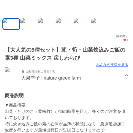
販売終了
1
【大人気の5種セット】茸・筍・山菜炊込みご飯の
素3種 山菜ミックス 戻しわらび
みんなの投稿を見る
山形県西村山郡西川町
大泉幸子 | nature green farm
商品説明
▼商品概要
山菜・たけのこ（孟宗竹）が旬の時季を迎え、多くのご注文を頂
いております。
特に炊き込みご飯の素の在庫が品薄の状態になり、急ぎ追加加工
生産を行いますが最短出荷日が5/10日になりますので