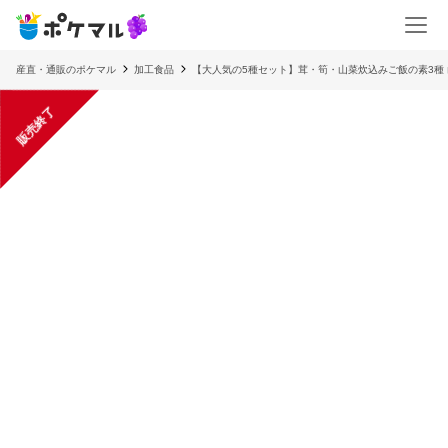
産直・通販のポケマル
加工食品
【大人気の5種セット】茸・筍・山菜炊込みご飯の素3種 
販売終了