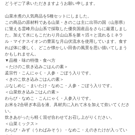
どうぞご了承いただきますようお願い申します。
山菜水煮の人気商品を5種セットにしました。
この商品の原材料である山菜・きのこは主に出羽の国（山形県）
に聳える霊峰月山山系で採取した優良国産品をさらに厳選しまし
た。加えて水にもこだわり月山山系を脈々滔々と流れるミネラ
ル・マイナスイオンの豊富な月山伏流水を使用しています。食す
れば体に優しく、どこか懐かしい田舎の風景を思い描いてしまう
かもしれません。
▼品種・味の特徴・食べ方
＜たけのこ炊き込みごはんの素＞
孟宗竹・こんにゃく・人参・ごぼう入りです。
＜きのこ炊き込みごはんの素＞
ぶなしめじ・まいたけ・なめこ・人参・ごぼう入りです。
＜山菜炊き込みごはんの素＞
わらび・なめこ・こんにゃく・人参入りです。
お米を2合研ぎ本品を液、具材共に入れて水を加えて炊いてくださ
い。
炊きあがったら軽く混ぜ合わせてお召し上がりください。
＜山菜ミックス＞
わらび・みず（うわばみそう）・なめこ・えのきたけが入ってい