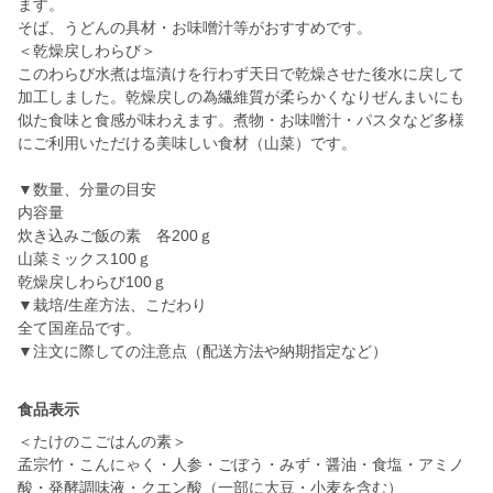
ます。
そば、うどんの具材・お味噌汁等がおすすめです。
＜乾燥戻しわらび＞
このわらび水煮は塩漬けを行わず天日で乾燥させた後水に戻して
加工しました。乾燥戻しの為繊維質が柔らかくなりぜんまいにも
似た食味と食感が味わえます。煮物・お味噌汁・パスタなど多様
にご利用いただける美味しい食材（山菜）です。
▼数量、分量の目安
内容量
炊き込みご飯の素 各200ｇ
山菜ミックス100ｇ
乾燥戻しわらび100ｇ
▼栽培/生産方法、こだわり
全て国産品です。
▼注文に際しての注意点（配送方法や納期指定など）
食品表示
＜たけのこごはんの素＞
孟宗竹・こんにゃく・人参・ごぼう・みず・醤油・食塩・アミノ
酸・発酵調味液・クエン酸（一部に大豆・小麦を含む）