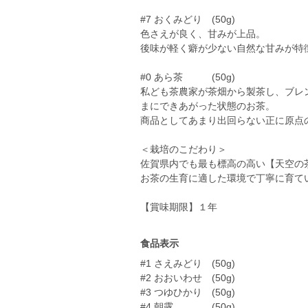
#7 おくみどり (50g)
色さえが良く、甘みが上品。
後味が軽く癖が少ない自然な甘みが特
#0 あら茶 (50g)
私ども茶農家が茶畑から製茶し、ブレ
まにできあがった状態のお茶。
商品としてあまり出回らない正に原点
＜栽培のこだわり＞
佐賀県内でも最も標高の高い【天空の
お茶の生育に適した環境で丁寧に育て
【賞味期限】１年
食品表示
#1 さえみどり (50g)
#2 おおいわせ (50g)
#3 つゆひかり (50g)
#4 朝露 (50g)