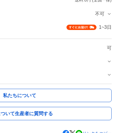
送料:0円 (全国一律)
不可
1~3日
可
私たちについて
について生産者に質問する