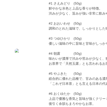
#1 さえみどり (50g)
鮮やかな水色と上品な香りが特徴。
渋みが少なく、旨みが強い非常に飲み
#2 おおいわせ (50g)
調和のとれた滋味で、しっかりとした
#3 つゆひかり (50g)
優しい滋味の中に旨味と甘味がしっか
#4 朝露 (50g)
味わいが濃厚で渋みや苦みが少なく、
お茶界で「天然玉露」とも言われるお
#5 やぶきた (50g)
総合的に優れた品種で、甘みのある濃
「これぞ日本茶」とも言える日本の代
#6 おくゆたか (50g)
上品で優雅な香気と旨味が強くクリー
後引く余韻もまろやかなお茶。