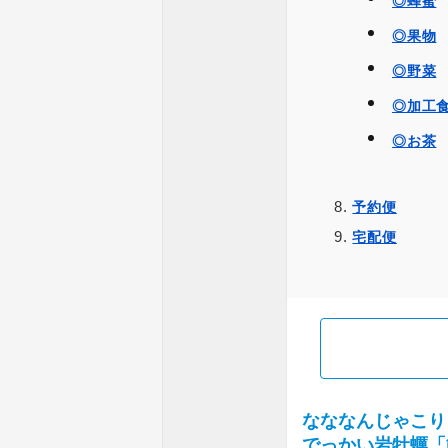
◎蜂蜜
◎果物
◎野菜
◎加工
◎お茶
予約便
宅配便
なななんじゃこり
でっかい岩牡蠣「