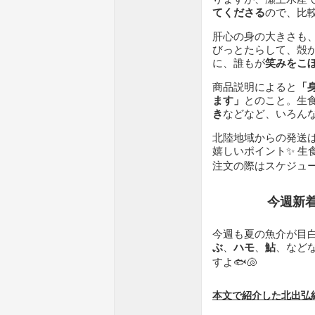
てくださる
ので、比
肝心の身の大きさも、
びっとたらして、殻
に、誰もが
笑みをこ
商品説明によると
「
ます」
とのこと。生
き
などなど、いろん
北陸地域からの発送
嬉しいポイント✨ 生
注文の際はスケジュ
今週新着
今週も夏の魚介が目
ぶ
、
ハモ
、
鮎
、など
すよ🐟🐚
本文で紹介した北出弘