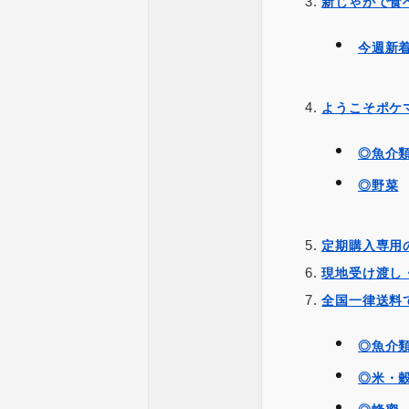
新じゃがで食
今週新
ようこそポケ
◎魚介
◎野菜
定期購入専用
現地受け渡し
全国一律送料
◎魚介
◎米・