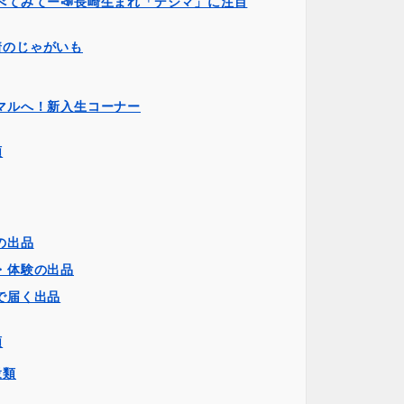
べてみてー📣長崎生まれ「デジマ」に注目
着のじゃがいも
マルへ！新入生コーナー
類
の出品
・体験の出品
で届く出品
類
穀類