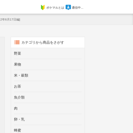
ポケマルとは
通信中...
年6月17日編]
カテゴリから商品をさがす
野菜
果物
米・穀類
お茶
魚介類
肉
卵・乳
蜂蜜