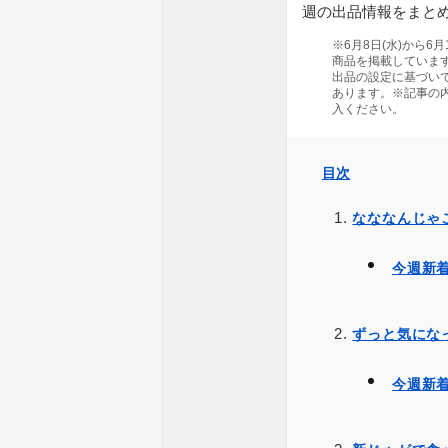
週の出品情報をまと
※6月8日(水)から6
商品を掲載していま
出品の設定に基づい
あります。※記事の
入ください。
目次
なななんじゃ
今週新着
ずっと気にな
今週新