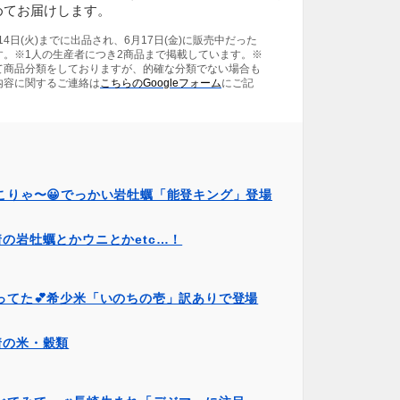
めてお届けします。
月14日(火)までに出品され、6月17日(金)に販売中だった
す。※1人の生産者につき2商品まで掲載しています。※
て商品分類をしておりますが、的確な分類でない場合も
内容に関するご連絡は
こちらのGoogleフォーム
にご記
こりゃ〜😀でっかい岩牡蠣「能登キング」登場
の岩牡蠣とかウニとかetc…！
ってた💕希少米「いのちの壱」訳ありで登場
着の米・穀類