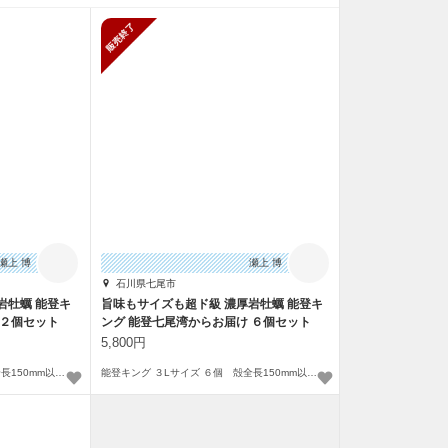
販売終了
瀬上 博
瀬上 博
石川県七尾市
岩牡蠣 能登キ
旨味もサイズも超ド級 濃厚岩牡蠣 能登キ
 ２個セット
ング 能登七尾湾からお届け ６個セット
5,800円
能登キング ３Lサイズ ２個 殻全長150mm以上 殻込総重量350～500g
能登キング ３Lサイズ ６個 殻全長150mm以上 殻込総重量350～500g