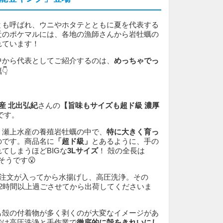
とも呼ばれ、ウニやホタテとともに夏を代表する
近のポケマルには、各地の漁師さんから岩牡蠣の
れています！
中から代表としてご紹介するのは、
めっちゃでっ
👇
産 北出弘紀
さんの
【旨味もサイズも超ド級 濃厚
です。
、瀬上水産の養殖岩牡蠣の中で、
特に大きく育っ
のです。商品名に
「超ド級」
とあるように、手の
てしまうほどBIGな
3Lサイズ
！ 殻の全長は
そうです😮
️ 注文が入ってから水揚げし、高圧洗浄。その
2時間以上過ごさせてから出荷してくださいま
も殻の付着物が多く剥くのが大変なイメージがあ
では高圧洗浄と手作業で
徹底的に殻をきれいにし