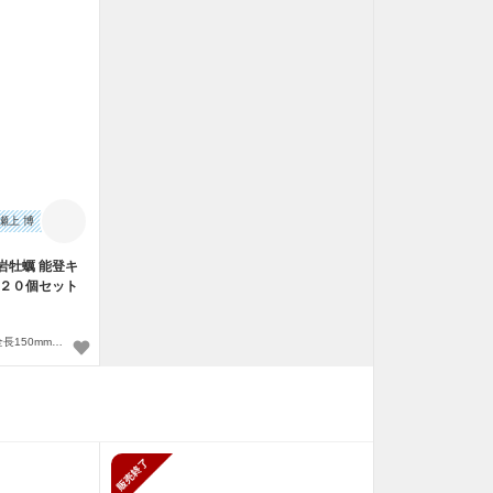
瀬上 博
岩牡蠣 能登キ
 ２０個セット
能登キング ３Lサイズ 20個 殻全長150mm以上 殻込総重量350～500g
販売終了