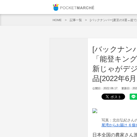
Pocket M
記事一覧
[バックナンバー]夏至の3選→超で
HOME
[バックナン
「能登キング
新じゃがデジ
品[2022年6月
公開日：2022.06.17.
更新日：2022.
写真：北出弘紀さんの
尾湾からお届け ６個
日本全国の農家さん