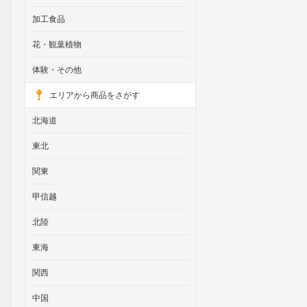
加工食品
花・観葉植物
体験・その他
エリアから商品をさがす
北海道
東北
関東
甲信越
北陸
東海
関西
中国