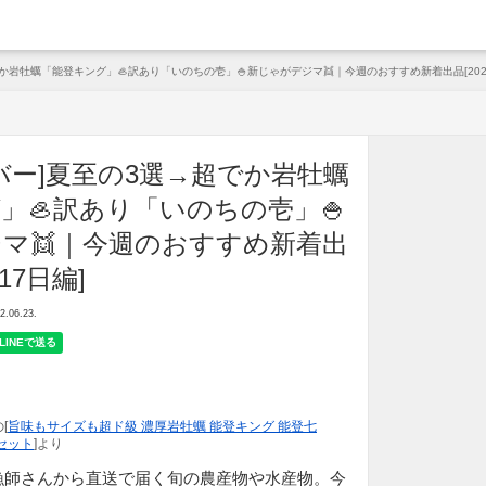
arche
か岩牡蠣「能登キング」🦪訳あり「いのちの壱」🍚新じゃがデジマ👯｜今週のおすすめ新着出品[2022
バー]夏至の3選→超でか岩牡蠣
」🦪訳あり「いのちの壱」🍚
マ👯｜今週のおすすめ新着出
17日編]
06.23.
[
旨味もサイズも超ド級 濃厚岩牡蠣 能登キング 能登七
セット
]より
漁師さんから直送で届く旬の農産物や水産物。今