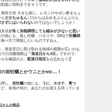
較的楽に殻剥きできそうです。
期待大😍 大きな身に、レモン汁やポン酢をちょ
から直接
ちゅるん♪
口からはみ出るぷりんぷりん
ぼさずにはいられない
のではないでしょうか！
身入りが良く加熱調理しても縮みが少ないと思い
食の他にも、蒸し牡蠣、パエリヤ、BBQで
牡蠣焼
な食べ方で堪能したいものですねぇ。
は、発送翌日に受け取れる地域の範囲が広いのも
食での消費期限は
「発送日から4日」
ですので、
ールを確認の上、
配達日指定
をお忘れなく☝️
の岩牡蠣とかウニとかetc…！
白押し。
岩牡蠣
の他にも、
うに
、
ホタテ
、
青つ
など、各地の旬が、あなたのお迎えを待っていま
紀さんの商品