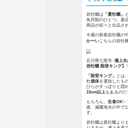
岩牡蠣は
「夏牡蠣」
魚貝類のひとつ。最
商品が続々と出品さ
今週の新着岩牡蠣の
か〜い
こちらの岩牡蠣
石川県七尾市･
瀬上水
岩牡蠣 能登キング】
「能登キング」
とは
た個体
を選抜したも
ひらがすっぽりと隠れ
15cm以上
もあるのだ
もちろん、
生食OK
✨
後、滅菌海水の中で1
す。
岩牡蠣は真牡蠣より
りますが、瀬上水産