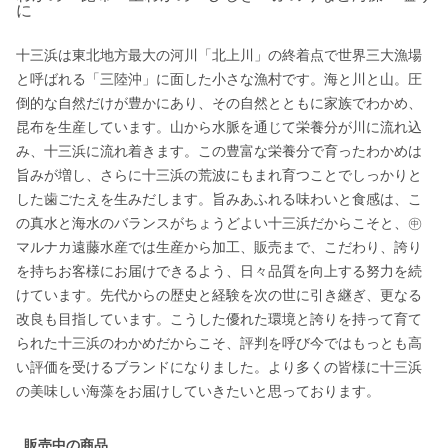
に
十三浜は東北地方最大の河川「北上川」の終着点で世界三大漁場
と呼ばれる「三陸沖」に面した小さな漁村です。海と川と山。圧
倒的な自然だけが豊かにあり、その自然とともに家族でわかめ、
昆布を生産しています。山から水脈を通じて栄養分が川に流れ込
み、十三浜に流れ着きます。この豊富な栄養分で育ったわかめは
旨みが増し、さらに十三浜の荒波にもまれ育つことでしっかりと
した歯ごたえを生みだします。旨みあふれる味わいと食感は、こ
の真水と海水のバランスがちょうどよい十三浜だからこそと、㊥
マルナカ遠藤水産では生産から加工、販売まで、こだわり、誇り
を持ちお客様にお届けできるよう、日々品質を向上する努力を続
けています。先代からの歴史と経験を次の世に引き継ぎ、更なる
改良も目指しています。こうした優れた環境と誇りを持って育て
られた十三浜のわかめだからこそ、評判を呼び今ではもっとも高
い評価を受けるブランドになりました。より多くの皆様に十三浜
の美味しい海藻をお届けしていきたいと思っております。
販売中の商品