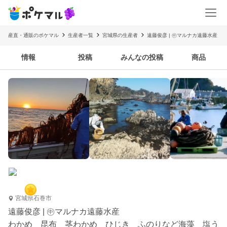
産直・通販のポケマル
生産者一覧
宮城県の生産者
遠藤俊彦 | ㊥マルナカ遠藤水産
情報
投稿
みんなの投稿
商品
宮城県石巻市
遠藤俊彦 | ㊥マルナカ遠藤水産
わかめ 昆布 茎わかめ ひじき ふのりなど海藻 塩う