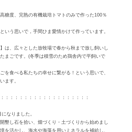
高糖度、完熟の有機栽培トマトのみで作った100％
という思いで，手間ひま愛情かけて作っています。

】は、広々とした放牧場で春から秋まで放し飼いし
たまごです。(冬季は積雪のため鶏舎内で平飼いで
ごを食べる私たちの幸せに繋がる！という思いで、
います。

：：：：：：：：：：：：：：：：：：：

目になりました。

開墾し石を拾い、畑づくり・土づくりから始めまし
境を活かし、海水や海藻を用いミネラルを補給し、