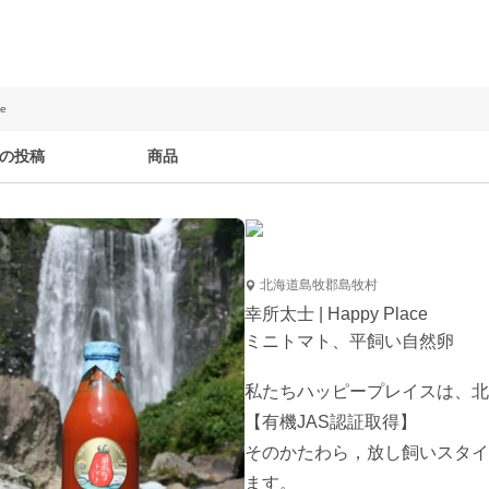
e
の投稿
商品
北海道島牧郡島牧村
幸所太士 | Happy Place
ミニトマト、平飼い自然卵
私たちハッピープレイスは、北
【有機JAS認証取得】

そのかたわら，放し飼いスタイ
ます。
