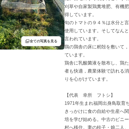
刈草や自家製鶏糞堆肥、有機肥
得しています。

旬のトマトの９４％は水分と言
使用しています。そしてなんと
言われています。

filter
全ての写真を見る
鶏の鶏舎の床に籾殻を敷いて，
ています。

鶏舎に乳酸菌液を散布し、鶏た
者も快適，農業体験で訪れる消
りを心がけています。

【代表　幸所　フトシ】

1971年生まれ福岡出身鳥取育
きっかけに食の自給や生産へ関
培を学び始める。中古のビニー
村へ移住。妻の桂子・娘二人、