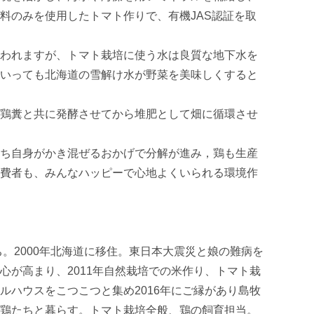
料のみを使用したトマト作りで、有機JAS認証を取
われますが、トマト栽培に使う水は良質な地下水を
いっても北海道の雪解け水が野菜を美味しくすると
鶏糞と共に発酵させてから堆肥として畑に循環させ
ち自身がかき混ぜるおかげで分解が進み，鶏も生産
費者も、みんなハッピーで心地よくいられる環境作
ち。2000年北海道に移住。東日本大震災と娘の難病を
心が高まり、2011年自然栽培での米作り、トマト栽
ルハウスをこつこつと集め2016年にご縁があり島牧
鶏たちと暮らす。トマト栽培全般、鶏の飼育担当。
