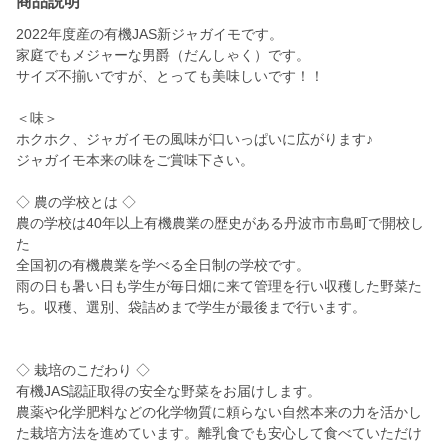
商品説明
2022年度産の有機JAS新ジャガイモです。
家庭でもメジャーな男爵（だんしゃく）です。
サイズ不揃いですが、とっても美味しいです！！
＜味＞
ホクホク、ジャガイモの風味が口いっぱいに広がります♪
ジャガイモ本来の味をご賞味下さい。
◇ 農の学校とは ◇
農の学校は40年以上有機農業の歴史がある丹波市市島町で開校し
た
全国初の有機農業を学べる全日制の学校です。
雨の日も暑い日も学生が毎日畑に来て管理を行い収穫した野菜た
ち。収穫、選別、袋詰めまで学生が最後まで行います。
◇ 栽培のこだわり ◇
有機JAS認証取得の安全な野菜をお届けします。
農薬や化学肥料などの化学物質に頼らない自然本来の力を活かし
た栽培方法を進めています。離乳食でも安心して食べていただけ