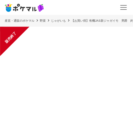
産直・通販のポケマル
野菜
じゃがいも
【お買い得】有機JAS新ジャガイモ 男爵 約
販売終了