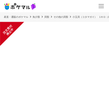
産直・通販のポケマル
魚介類
貝類
その他の貝類
小玉貝（コタマガイ） 1キロ（1
注
文
受
付
停
止
中