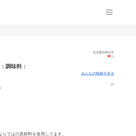
注文受付停止中
12
）：調味料：
みんなの投稿を見る
島
ならではの原材料を使用してます。