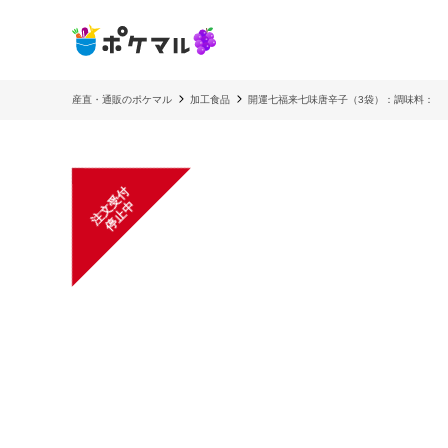
産直・通販のポケマル
加工食品
開運七福来七味唐辛子（3袋）：調味料：
注
文
受
付
停
止
中