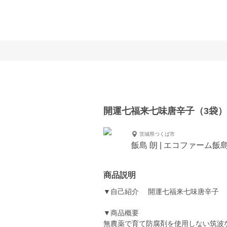
開運七福来七味唐辛子（3袋
茨城県つくば市
飯島 朗 | エコファーム飯
商品説明
▼自己紹介 開運七福来七味唐辛子
▼商品概要
無農薬で育て防腐剤を使用しない筑波