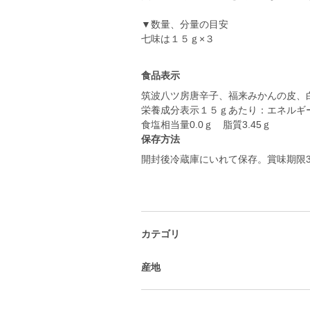
▼数量、分量の目安
七味は１５ｇ×３
食品表示
筑波八ツ房唐辛子、福来みかんの皮、
栄養成分表示１５ｇあたり：エネルギー6
食塩相当量0.0ｇ 脂質3.45ｇ
保存方法
開封後冷蔵庫にいれて保存。賞味期限3
カテゴリ
産地