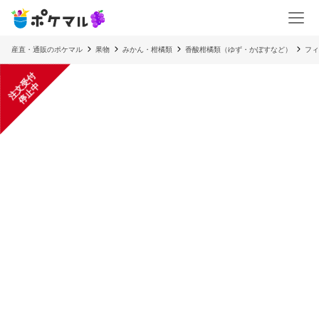
産直・通販のポケマル
果物
みかん・柑橘類
香酸柑橘類（ゆず・かぼすなど）
フィ
注
文
受
付
停
止
中